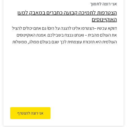
אני רוצה לתמוך
הצטרפות לתמיכה קבועה כחברים במאבק למען
האוקיינוסים
דווקא עכשיו –הצטרפו אלינו להגנה על הים! גם אתם יכולים להציל
את העולם מהבית – ואנחנו ננצח בשבילכם. אמנת האוקיינוסים
העולמית היא תזכורת עוצמתית לכך שגם בעולם מפולג, ממשלות
יכולות להתאחד למען העתיד המשותף של כולנו. לאחר שנים של
מאבק ציבורי, הניצחון ההיסטורי הזה למען האוקיינוסים הוא רק
תחילתו של פרק חדש במסע שלנו להגנה…
אני רוצה להצטרף