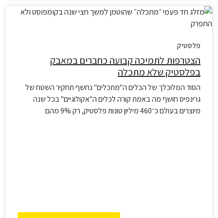
פלסטיק
הצטרפות לתמיכה קבועה כחברים במאבק
בפלסטיק שלא מתכלה
הסוד המלוכלך של הכלים ה"מתכלים" נחשף תחקיר השטח של
גרינפיס חושף מה באמת קורה לכלים ה"אקולוגיים" בכל שנה
מיוצרים בעולם כ־460 מיליון טונות פלסטיק, רק 9% מהם
ממוחזרים. תעשיית הכלים החד־פעמיים זיהתה את המודעות
הסביבתית הגוברת שלנו והמציאה "פתרון קסם" בדמות כלים
"מתכלים". כמעט כל ישראלי שישי כבר הכניס אותם הביתה מתוך
אמונה שהוא עוזר…