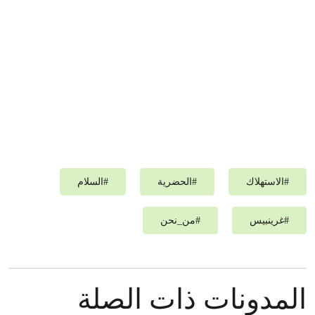
#
الاستهلاك
#
الحضرية
#
السلام
#
غرينبيس‎
#
من_نحن
المدونات ذات الصلة