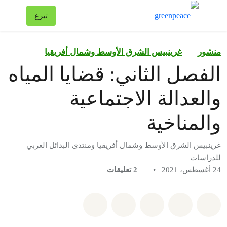
تبد
تبرع
قائمة
منشور
غرينبيس الشرق الأوسط وشمال أفريقيا
الفصل الثاني: قضايا المياه
والعدالة الاجتماعية
والمناخية
غرينبيس الشرق الأوسط وشمال أفريقيا ومنتدى البدائل العربي
للدراسات
24 أغسطس، 2021
•
2
تعليقات
شارك على whatsapp
شارك على facebook
شارك على twitter
شارك عبر email
share on bluesky