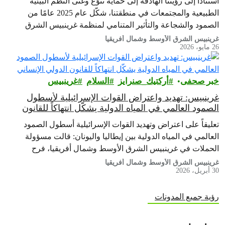
استنادًا إلى رؤيتنا الهادفة إلى حماية تنوّع وغنى النظم البيئية
الطبيعية والمجتمعات في منطقتنا، شكّل عام 2025 عامًا من
الصمود والشجاعة والتأثير المتنامي لمنظمة غرينبيس الشرق
الأوسط وشمال أفريقيا
غرينبيس الشرق الأوسط وشمال أفريقيا
26 مايو، 2026
خبر صحفى
أركتيك_صنرايز
السلام
غرينبيس‎
غرينبيس: تهديد واعتراض القوات الإسرائيلية لأسطول
الصمود العالمي في المياه الدولية يشكّل انتهاكاً للقانون
الدولي الإنساني
تعليقاً على اعتراض وتهديد القوات الإسرائيلية أسطول الصمود
العالمي في المياه الدولية بين إيطاليا واليونان: قالت مسؤولة
الحملات في غرينبيس الشرق الأوسط وشمال أفريقيا، فرح
الحطاب، من على متن سفينة…
غرينبيس الشرق الأوسط وشمال أفريقيا
30 أبريل، 2026
رؤية جميع المدونات