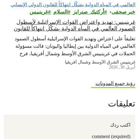
خبر صحفى
أركتيك_صنرايز
السلام
غرينبيس‎
غرينبيس: تهديد واعتراض القوات الإسرائيلية لأسطول
الصمود العالمي في المياه الدولية يشكّل انتهاكاً للقانون
الدولي الإنساني
تعليقاً على اعتراض وتهديد القوات الإسرائيلية أسطول الصمود
العالمي في المياه الدولية بين إيطاليا واليونان: قالت مسؤولة
الحملات في غرينبيس الشرق الأوسط وشمال أفريقيا، فرح
الحطاب، من على متن سفينة…
غرينبيس الشرق الأوسط وشمال أفريقيا
أبريل 30, 2026
رؤية جميع المدونات
تعليقات
اكتب ردك
comment (required)