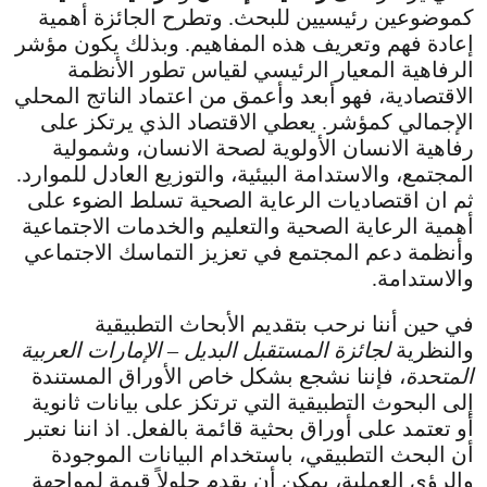
كموضوعين رئيسيين للبحث. وتطرح الجائزة أهمية
إعادة فهم وتعريف هذه المفاهيم. وبذلك يكون مؤشر
الرفاهية المعيار الرئيسي لقياس تطور الأنظمة
الاقتصادية، فهو أبعد وأعمق من اعتماد الناتج المحلي
الإجمالي كمؤشر. يعطي الاقتصاد الذي يرتكز على
رفاهية الانسان الأولوية لصحة الانسان، وشمولية
المجتمع، والاستدامة البيئية، والتوزيع العادل للموارد.
ثم ان اقتصاديات الرعاية الصحية تسلط الضوء على
أهمية الرعاية الصحية والتعليم والخدمات الاجتماعية
وأنظمة دعم المجتمع في تعزيز التماسك الاجتماعي
والاستدامة.
في حين أننا نرحب بتقديم الأبحاث التطبيقية
والنظرية
لجائزة المستقبل البديل – الإمارات العربية
المتحدة
، فإننا نشجع بشكل خاص الأوراق المستندة
إلى البحوث التطبيقية التي ترتكز على بيانات ثانوية
أو تعتمد على أوراق بحثية قائمة بالفعل. اذ اننا نعتبر
أن البحث التطبيقي، باستخدام البيانات الموجودة
والرؤى العملية، يمكن أن يقدم حلولاً قيمة لمواجهة