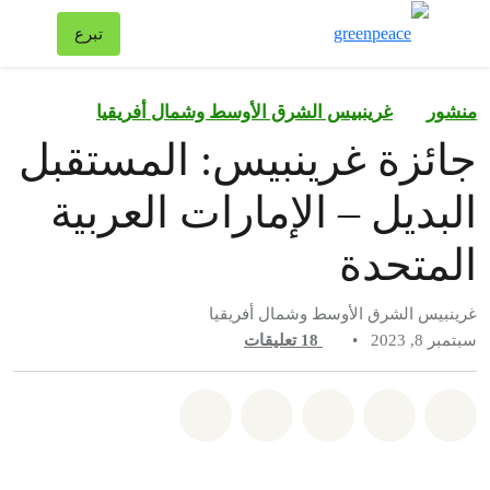
تبد
تبرع
قائمة
منشور
غرينبيس الشرق الأوسط وشمال أفريقيا
جائزة غرينبيس: المستقبل
البديل – الإمارات العربية
المتحدة
غرينبيس الشرق الأوسط وشمال أفريقيا
سبتمبر 8, 2023
•
18
تعليقات
شارك على whatsapp
شارك على facebook
شارك على twitter
شارك عبر email
share on bluesky