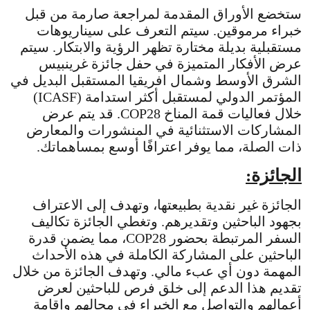
ستخضع الأوراق المقدمة لمراجعة صارمة من قبل
خبراء مرموقين. سيتم التعرف على سيناريوهات
مستقبلية بديلة مختارة تظهر الرؤية والابتكار. سيتم
عرض الأفكار المتميزة في حفل جائزة غرينبيس
الشرق الأوسط وشمال افريقيا المستقبل البديل في
المؤتمر الدولي لمستقبل أكثر استدامة (ICASF)
خلال فعاليات قمة المناخ COP28. قد يتم عرض
المشاركات الاستثنائية في المنشورات والمعارض
ذات الصلة، مما يوفر اعترافًا أوسع بمساهماتك.
الجائزة:
الجائزة غير نقدية بطبيعتها، وتهدف إلى الاعتراف
بجهود الباحثين وتقديرهم. وتغطي الجائزة تكاليف
السفر المرتبطة بحضور COP28، مما يضمن قدرة
الباحثين على المشاركة الكاملة في هذه الأحداث
المهمة دون أي عبء مالي. وتهدف الجائزة من خلال
تقديم هذا الدعم إلى خلق فرص للباحثين لعرض
أعمالهم والتواصل مع الخبراء في مجالهم وإقامة