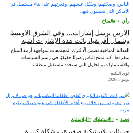
رأي‎
المناخ
الأرض ترسل إشارات… وفي الشرق الأوسط
وشمال أفريقيا، باتت هذه الإشارات أشبه
بصفارات إنذار
العدالة المناخية تضمن ألّا تُترك المجتمعات لمواجهة أزمة المناخ
بمفردها، كما تمنح الناس صوتًا حقيقيًا في رسم السياسات
والاستثمارات والحلول التي ستحدد مستقبل منطقتنا.
غوى النكت
يونيو 5, 2026
قصة
الاستهلاك
البلاستيك
جزيئات بلاستيكية صغيرة، مشكلة كبيرة: