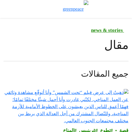
تبديل نموذج ال
قائمة
news & stories
مقال
جميع المقالات
قصة
تطوع
غرينبيس‎
المناخ