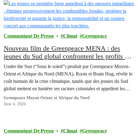
Communiqué De Presse
Climat
Greenpeace
Nouveau film de Greenpeace MENA : des
jeunes du Sud global confrontent les profits des
énergies fossiles à travers des récits de survie
Under the Sun (“Sous le soleil”) produit par Greenpeace Moyen-
dans Under the Sun
Orient et Afrique du Nord (MENA), Roots et Brain Hug, révèle le
coût humain de la crise climatique, tandis que des jeunes du Sud
global mettent en lumière ses racines coloniales et appellent les
pollueurs historiques à assumer leurs responsabilités.
Greenpeace Moyen Orient et Afrique du Nord
June 4, 2026
Communiqué De Presse
Climat
Greenpeace