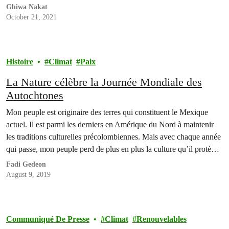
Ghiwa Nakat
October 21, 2021
Histoire
Climat
Paix
La Nature célèbre la Journée Mondiale des
Autochtones
Mon peuple est originaire des terres qui constituent le Mexique
actuel. Il est parmi les derniers en Amérique du Nord à maintenir
les traditions culturelles précolombiennes. Mais avec chaque année
qui passe, mon peuple perd de plus en plus la culture qu’il protège
depuis des millénaires, ainsi que ses terres.
Fadi Gedeon
August 9, 2019
Communiqué De Presse
Climat
Renouvelables