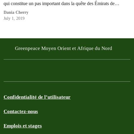
qui constitue un pas important dans la quête des Émirats de
diversifier ses sources d'énergie loin du pétrole.
Dania Cherry
July 1, 2019
Greenpeace Moyen Orient et Afrique du Nord
Confidentialité de l’utilisateur
Contactez-nous
Emplois et stages