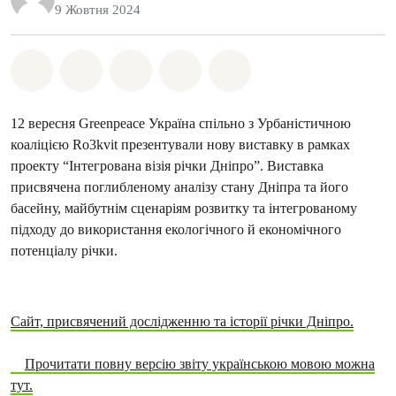
9 Жовтня 2024
Поділіться на Whatsapp
Поділіться на Facebook
Поділіться на Twitter
Поділитися через Email
Share on Bluesky
12 вересня Greenpeace Україна спільно з Урбаністичною
коаліцією Ro3kvit презентували нову виставку в рамках
проекту “Інтегрована візія річки Дніпро”. Виставка
присвячена поглибленому аналізу стану Дніпра та його
басейну, майбутнім сценаріям розвитку та інтегрованому
підходу до використання екологічного й економічного
потенціалу річки.
Сайт, присвячений дослідженню та історії річки Дніпро.
Прочитати повну версію звіту українською мовою можна
тут.