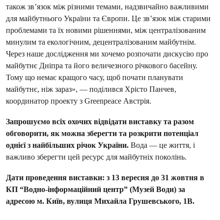
також зв’язок між різними темами, надзвичайно важливими
для майбутнього України та Європи. Це зв’язок між старими
проблемами та їх новими рішеннями, між централізованим
минулим та екологічним, децентралізованим майбутнім.
Через наше дослідження ми хочемо розпочати дискусію про
майбутнє Дніпра та його величезного річкового басейну.
Тому що немає кращого часу, щоб почати планувати
майбутнє, ніж зараз», — поділився Хрісто Панчев,
координатор проекту з Greenpeace Австрія.
Запрошуємо всіх охочих відвідати виставку та разом
обговорити, як можна зберегти та розкрити потенціал
однієї з найбільших річок України.
Вода — це життя, і
важливо зберегти цей ресурс для майбутніх поколінь.
Дати проведення виставки: з
13 вересня до 31 жовтня в
КП “Водно-інформаційний центр” (Музей Води) за
адресою м. Київ, вулиця Михайла Грушевського, 1В.