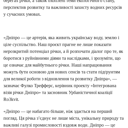
берегах річки, а також охоплені теми екологічного стану,
перспектив розвитку та важливості захисту водних ресурсів
у сучасних умовах.
«Дніпро — це артерія, яка живить українську воду, землю і
ціле суспільство. Наш проєкт прагне не лише показати
нерозкритий потенціал річки, а й розпочати діалог про те, як
боротися з руйнівними діями та наслідками, і зрозуміти, що
це означає для майбутнього річки. Наші напрацювання
можуть бути основою для нових сенсів та стати підґрунтям
для великої роботи з відновлення та розвитку Дніпра», —
зазначає Фулко Трефферс, керівник проекту «Інтегрована
візія річки Дніпро» та засновник Урбаністичної коаліції
Ro3kvit.
«Дніпро — це набагато більше, ніж здається на перший
погляд. Ця річка з’єднує не лише міста, унікальну природу та
важливі галузі промисловості вздовж води. Дніпро — це