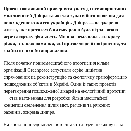
Проект покликаний привернути увагу до невикористаних
можливостей Дніпра та актуалізувати його значення для
повсякденного життя українців. Дніпро — це джерело
життя, яке протягом багатьох років було під загрозою
через людську діяльність. Ми прагнемо показати красу
річки, а також помилки, які призвели до її погіршення, та
знайти шляхи їх виправлення.
Після початку повномасштабного вторгнення кілька
організацій Greenpeace запустили серію ініціатив,
спрямованих на реконструкцію та екологічну трансформацію
пошкоджених об’єктів в Україні. Один із таких проектів —
перетворення пошкодженої лікарні на екологічний прототип
— став натхненням для розробки більш масштабної
концепції озеленення цілих міст, регіонів та річкових
басейнів, зокрема Дніпра.
На виставці представлені історії міст і людей, що живуть на