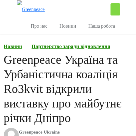
П
Керувати
Про нас
Новини
Наша робота
Новини
Партнерство заради відновлення
Greenpeace Україна та
Урбаністична коаліція
Ro3kvit відкрили
виставку про майбутнє
річки Дніпро
Greenpeace Ukraine