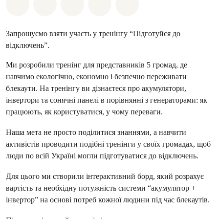
Поділіться на Whatsapp
Поділіться на Facebook
Поділіться на Twitter
Поділитися через Email
Share on Bluesky
Запрошуємо взяти участь у тренінгу “Підготуйся до
відключень”.
Ми розробили тренінг для представників 5 громад, де
навчимо екологічно, економно і безпечно переживати
блекаути. На тренінгу ви дізнаєтеся про акумулятори,
інвертори та сонячні панелі в порівнянні з генераторами: як
працюють, як користуватися, у чому переваги.
Наша мета не просто поділитися знаннями, а навчити
активістів проводити подібні тренінги у своїх громадах, щоб
люди по всій Україні могли підготуватися до відключень.
Для цього ми створили інтерактивний борд, який розрахує
вартість та необхідну потужність системи “акумулятор +
інвертор” на основі потреб кожної людини під час блекаутів.