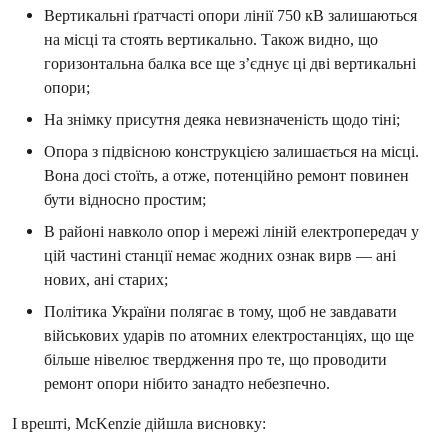
Вертикальні ґратчасті опори лінії 750 кВ залишаються
на місці та стоять вертикально. Також видно, що
горизонтальна балка все ще з’єднує ці дві вертикальні
опори;
На знімку присутня деяка невизначеність щодо тіні;
Опора з підвісною конструкцією залишається на місці.
Вона досі стоїть, а отже, потенційно ремонт повинен
бути відносно простим;
В районі навколо опор і мережі ліній електропередач у
цій частині станції немає жодних ознак вирв — ані
нових, ані старих;
Політика України полягає в тому, щоб не завдавати
військових ударів по атомних електростанціях, що ще
більше нівелює твердження про те, що проводити
ремонт опори нібито занадто небезпечно.
І врешті, McKenzie дійшла висновку: