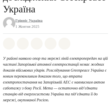
Україна
Грінпіс Україна
1 Жовтня 2025
Поділіться на Whatsapp
Поділіться на Facebook
Поділіться на Twitter
Поділитися через Email
Share on Bluesky
У районі навколо опор та мережі ліній електропередач на цій
частині Запорізької атомної електростанції немає жодних
доказів військових ударів. Розслідування Greenpeace Україна є
новим переконливим доказом того, що втрата
електропостачання на Запорізькій АЕС є навмисним актом
саботажу з боку Росії. Мета — остаточно від’єднати
станцію від енергосистеми України та під’єднати її до
мережі, окупованої Росією.