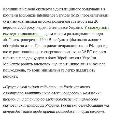
Колишні військові експерти з дистанційного зондування з
компанії McKenzie Intelligence Services (MIS) проаналізували
супутникові знімки високої роздільної здатності від 26
вересня 2025 року, надані Greenpeace Україна.
У своєму звіті
експерти заявляють,
що за місцем розташування опори
лінії електропередач 750 кВ не було зафіксовано жодних
обстрілів чи атак. Це викриває неправдиві заяви РФ про те,
що втрата зовнішнього енергопостачання на ЗАЕС сталася
нібито внаслідок ударів з боку Збройних сил України.
McKenzie робить висновок, що навіть якщо лінія й зазнала
пошкоджень, то вони мінімальні та легко підлягають
ремонту.
«Супутникові знімки свідчать, що Росія навмисно
саботувала зовнішню лінію електропередач у намаганні
підключити станцію до електромережі на тимчасово
окупованих територіях України. Російська дезінформація та
неправдиві заяви щодо причин пошкодження були викриті.