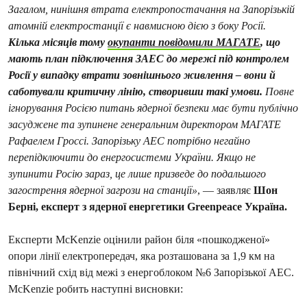
Загалом, нинішня втрата електропостачання на Запорізькій
атомній електростанції є навмисною дією з боку Росії.
Кілька місяців тому
окупанти повідомили МАГАТЕ
, що
мають план підключення ЗАЕС до мережі під контролем
Росії у випадку втрати зовнішнього живлення – вони й
саботували критичну лінію, створивши такі умови.
Повне
ігнорування Росією питань ядерної безпеки має бути публічно
засуджене та зупинене генеральним директором МАГАТЕ
Рафаелем Гроссі. Запорізьку АЕС потрібно негайно
перепідключити до енергосистеми України. Якщо не
зупинити Росію зараз, це лише призведе до подальшого
загострення ядерної загрози на станції»
, — заявляє
Шон
Берні, експерт з ядерної енергетики Greenpeace Україна.
Експерти McKenzie оцінили район біля «пошкодженої»
опори лінії електропередач, яка розташована за 1,9 км на
північний схід від межі з енергоблоком №6 Запорізької АЕС.
McKenzie робить наступні висновки: