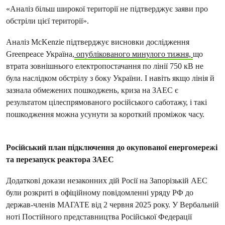
«Аналіз більш широкої території не підтверджує заяви про
обстріли цієї території».
Аналіз McKenzie підтверджує висновки дослідження
Greenpeace Україна,
опублікованого минулого тижня,
що
втрата зовнішнього електропостачання по лінії 750 кВ не
була наслідком обстрілу з боку України. І навіть якщо лінія й
зазнала обмежених пошкоджень, криза на ЗАЕС є
результатом цілеспрямованого російського саботажу, і такі
пошкодження можна усунути за короткий проміжок часу.
Російський план підключення до окупованої енергомережі
та перезапуск реактора ЗАЕС
Додаткові докази незаконних дій Росії на Запорізькій АЕС
були розкриті в офіційному повідомленні уряду РФ до
держав-членів МАГАТЕ від 2 червня 2025 року. У Вербальній
ноті Постійного представництва Російської Федерації