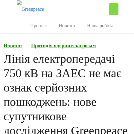
П
Керувати
Про нас
Новини
Наша робота
Новини
Протидія ядерним загрозам
Лінія електропередачі
750 кВ на ЗАЕС не має
ознак серйозних
пошкоджень: нове
супутникове
дослідження Greenpeace