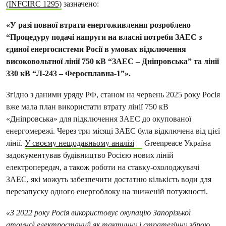
(INFCIRC 1295)
зазначено:
«У разі повної втрати енергоживлення розроблено
“Процедуру подачі напруги на власні потреби ЗАЕС з
єдиної енергосистеми Росії в умовах відключення
високовольтної лінії 750 кВ “ЗАЕС – Дніпровська” та лінії
330 кВ “Л-243 – Феросплавна-1”».
Згідно з даними уряду РФ, станом на червень 2025 року Росія
вже мала план використати втрату лінії 750 кВ
«Дніпровська» для підключення ЗАЕС до окупованої
енергомережі. Через три місяці ЗАЕС була відключена від цієї
лінії.
У своєму нещодавньому аналізі
Greenpeace Україна
задокументував будівництво Росією нових ліній
електропередач, а також роботи на ставку-охолоджувачі
ЗАЕС, які можуть забезпечити достатню кількість води для
перезапуску одного енергоблоку на зниженій потужності.
«З 2022 року Росія використовує окупацію Запорізької
атомної електростанції як тактичну і стратегічну зброю