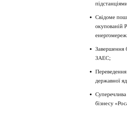
підстанціями
Свідоме пош
окупованій Р
енергомережі
Завершення б
ЗАЕС;
Переведення 
державної яд
Суперечлива
бізнесу «Рос