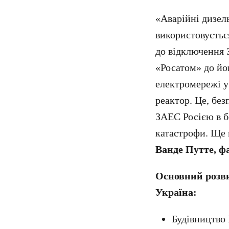
«Аварійні дизел
використовуєтьс
до відключення 
«Росатом» до йо
електромережі у
реактор. Це, без
ЗАЕС Росією в б
катастрофи. Ще н
Ванде Путте, фа
Основний розви
Україна:
Будівництво 