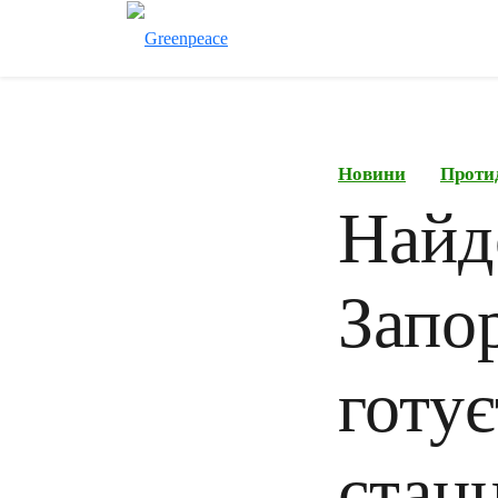
Новини
Проти
Найд
Запо
готує
станц