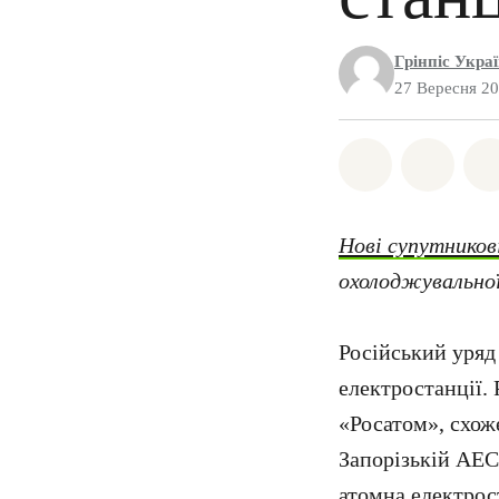
Грінпіс Укра
27 Вересня 2
Поділіться 
Поділі
Нові супутников
охолоджувальної
Російський уряд
електростанції. 
«Росатом», схоже
Запорізькій АЕС
атомна електрост