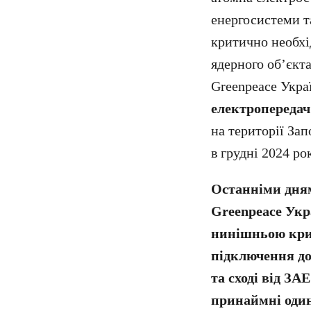
енергосистеми та
критично необхі
ядерного об’єкт
Greenpeace Укра
електропередач
на території Зап
в грудні 2024 ро
Останніми дням
Greenpeace Укр
нинішньою криз
підключення до
та сході від З
принаймні один