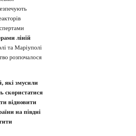
безпечують
еакторів
кспертами
ерами ліній
лі та Маріуполі
цтво розпочалося
, які змусили
ть скористатися
ти відновити
аїни на півдні
стити