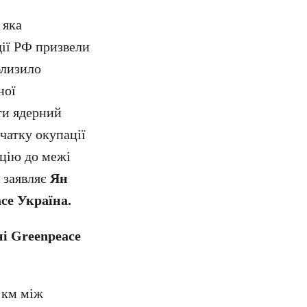
 яка
дії РФ призвели
близило
ної
ти ядерний
очатку окупації
нцію до межі
– заявляє
Ян
ace Україна.
і Greenpeace
 км між