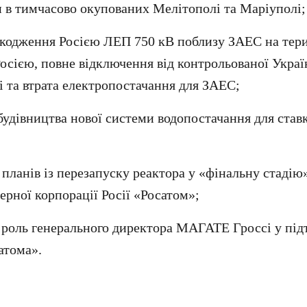
 в тимчасово окупованих Мелітополі та Маріуполі;
кодження Росією ЛЕП 750 кВ поблизу ЗАЕС на терит
осією, повне відключення від контрольованої Укра
 та втрата електропостачання для ЗАЕС;
удівництва нової системи водопостачання для став
планів із перезапуску реактора у «фінальну стадію»
ерної корпорації Росії «Росатом»;
 роль генерального директора МАГАТЕ Гроссі у під
атома».