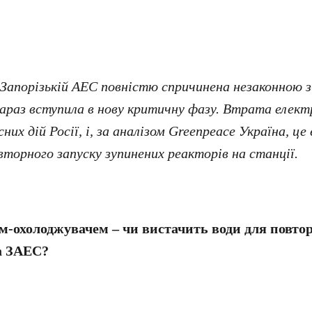
 Запорізькій АЕС повністю спричинена незаконною 
зараз вступила в нову критичну фазу. Втрата електр
них дій Росії, і, за аналізом Greenpeace Україна, ц
овторного запуску зупинених реакторів на станції.
ом-охолоджувачем – чи вистачить води для повто
а ЗАЕС?