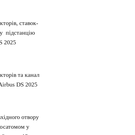
торів, ставок-
ну підстанцію
S 2025
кторів та канал
Airbus DS 2025
хідного отвору
Росатомом у