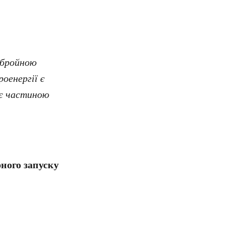
збройною
оенергії є
е є частиною
рного запуску