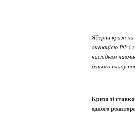
Ядерна криза на
окупацією РФ і 
наслідком навмис
їхнього плану п
Криза зі ставк
одного реактор