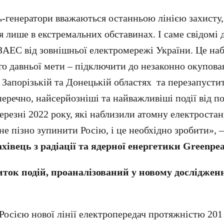
ь-генератори вважаються останньою лінією захисту,
я лише в екстремальних обставинах. І саме свідомі 
ЗАЕС від зовнішньої електромережі України. Це на
го давньої мети – підключити до незаконно окупова
 Запорізькій та Донецькій областях та перезапусти
перечно, найсерйозніші та найважливіші події від п
ерезні 2022 року, які наблизили атомну електроста
е пізно зупинити Росію, і це необхідно зробити», 
хівець з радіації та ядерної енергетики Greenpe
ток подій, проаналізований у новому дослідженн
Росією нової лінії електропередач протяжністю 201