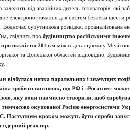
 залежить від аварійних дизель-генераторів, які за
дне електропостачання для систем безпеки шести р
а. Водночас супутникова розвідка, проаналізована е
їна, свідчить про
будівництво російськими інжен
 протяжністю 201 км
між підстанціями у Мелітопо
орізької та Донецької областей відповідно. Будівни
ку.
и відбулася низка паралельних і значущих подій
аїна зробити висновок, що РФ і «Росатом» можу
ою, яку вони навмисно створили, щоб спробува
 тимчасово окупованої Росією енергосистеми Укр
АЕС. Наступним кроком можуть бути спроби запу
 ядерний реактор.