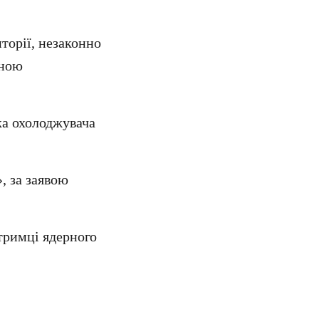
орії, незаконно
їною
ка охолоджувача
, за заявою
тримці ядерного