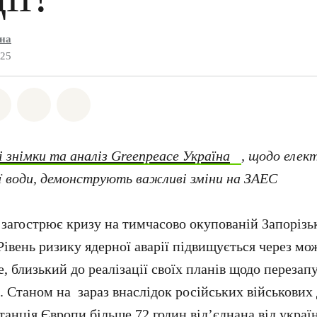
їна
025
на Whatsapp
ться на Facebook
Поділіться на Twitter
Поділитися через Email
Share on Bluesky
і знімки та аналіз Greenpeace Україна
, щодо елек
 води, демонструють важливі зміни на ЗАЕС
 загострює кризу на тимчасово окупованій Запорізь
Рівень ризику ядерної аварії підвищується через мо
, близький до реалізації своїх планів щодо перезап
. Станом на зараз внаслідок російських військових 
анція Європи більше 72 годин від’єднана від украї