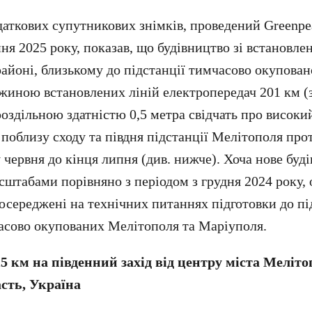
даткових супутникових знімків, проведений Greenpe
ня 2025 року, показав, що будівництво зі встановле
районі, близькому до підстанції тимчасово окупова
вжиною встановлених ліній електропередач 201 км (
роздільною здатністю 0,5 метра свідчать про високи
 поблизу сходу та півдня підстанції Мелітополя про
 червня до кінця липня (див. нижче). Хоча нове буд
штабами порівняно з періодом з грудня 2024 року, 
зосереджені на технічних питаннях підготовки до п
асово окупованих Мелітополя та Маріуполя.
,5 км на південний захід від центру міста Меліто
асть, Україна