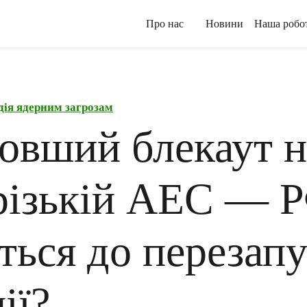
Про нас
Новини
Наша робо
дія ядерним загрозам
овший блекаут н
різькій АЕС — 
ться до перезап
ії?