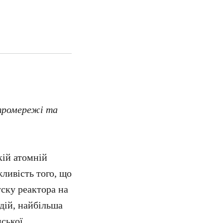
тромережі та
кій атомній
жливість того, що
уску реактора на
дій, найбільша
нської