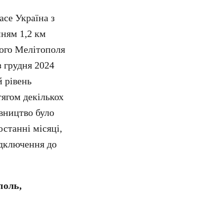
ace Україна з
нням 1,2 км
ного Мелітополя
з грудня 2024
й рівень
тягом декількох
івництво було
останні місяці,
ідключення до
поль,