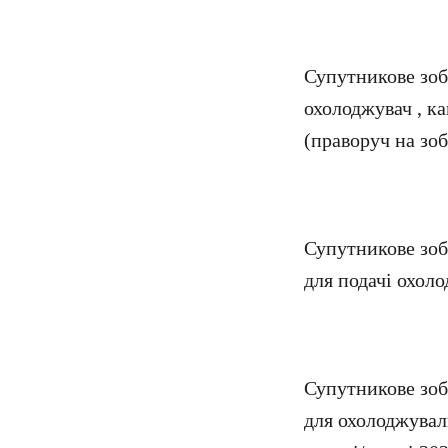
Супутникове зоб
охолоджувач , к
(праворуч на зо
Супутникове зоб
для подачі охол
Супутникове зоб
для охолоджувал