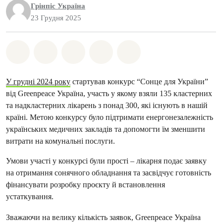
Грінпіс Україна
23 Грудня 2025
Поділіться на Whatsapp
Поділіться на Facebook
Поділіться на Twitter
Поділитися через Email
Share on Bluesky
У грудні 2024 року
стартував конкурс “Сонце для України”
від Greenpeace Україна, участь у якому взяли 135 кластерних
та надкластерних лікарень з понад 300, які існують в нашій
країні. Метою конкурсу було підтримати енергонезалежність
українських медичних закладів та допомогти їм зменшити
витрати на комунальні послуги.
Умови участі у конкурсі були прості – лікарня подає заявку
на отримання сонячного обладнання та засвідчує готовність
фінансувати розробку проєкту й встановлення
устаткування.
Зважаючи на велику кількість заявок, Greenpeace Україна