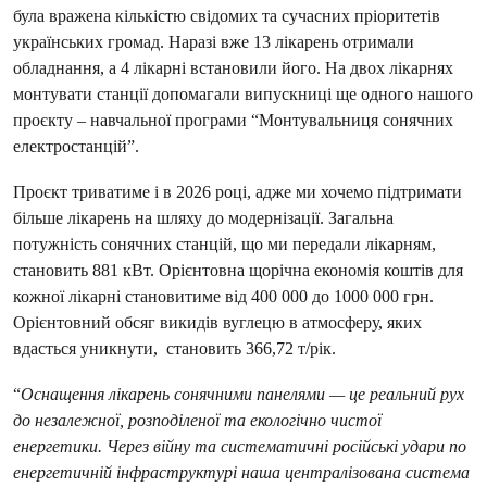
була вражена кількістю свідомих та сучасних пріоритетів
українських громад. Наразі вже 13 лікарень отримали
обладнання, а 4 лікарні встановили його. На двох лікарнях
монтувати станції допомагали випускниці ще одного нашого
проєкту – навчальної програми “Монтувальниця сонячних
електростанцій”.
Проєкт триватиме і в 2026 році, адже ми хочемо підтримати
більше лікарень на шляху до модернізації. Загальна
потужність сонячних станцій, що ми передали лікарням,
становить 881 кВт. Орієнтовна щорічна економія коштів для
кожної лікарні становитиме від 400 000 до 1000 000 грн.
Орієнтовний обсяг викидів вуглецю в атмосферу, яких
вдасться уникнути, становить 366,72 т/рік.
“
Оснащення лікарень сонячними панелями — це реальний рух
до незалежної, розподіленої та екологічно чистої
енергетики. Через війну та систематичні російські удари по
енергетичній інфраструктурі наша централізована система