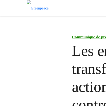
Communique de pr
Les e
trans
actio
contr