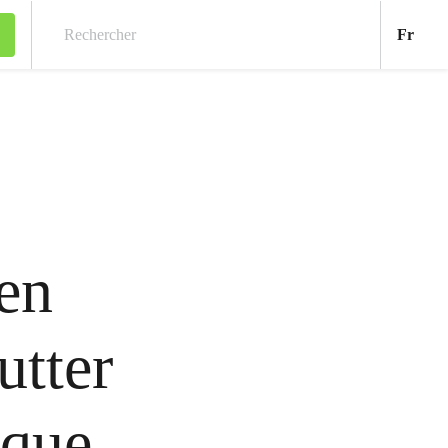
Fran
Fr
Rechercher
 en
utter
ique