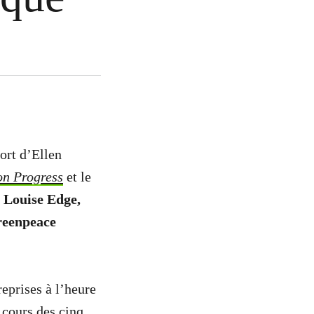
ort d’Ellen
on Progress
et le
,
Louise Edge,
reenpeace
eprises à l’heure
u cours des cinq