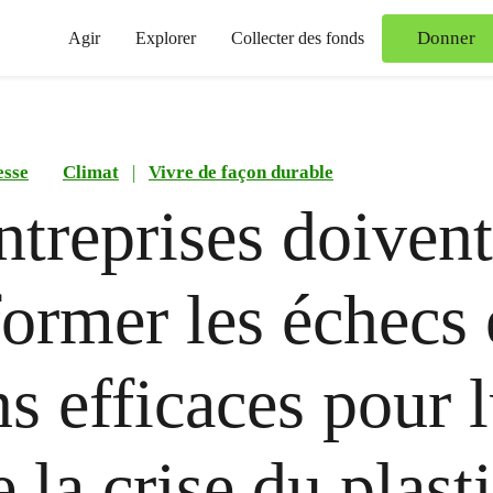
Donner
Agir
Explorer
Collecter des fonds
esse
Climat
|
Vivre de façon durable
ntreprises doivent
former les échecs
ns efficaces pour l
e la crise du plast