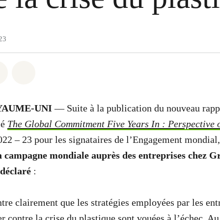
23
 Whatsapp
er sur Facebook
Partager sur Twitter
Partager via Email
YAUME-UNI
— Suite à la publication du nouveau rapp
lé
The Global Commitment Five Years In : Perspective 
022 – 23 pour les signataires de l’Engagement mondial
la campagne mondiale auprès des entreprises chez G
déclaré
:
tre clairement que les stratégies employées par les entr
er contre la crise du plastique sont vouées à l’échec. A