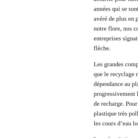
années qui se son
avéré de plus en p
notre flore, nos c
entreprises signa
flèche.
Les grandes compa
que le recyclage 
dépendance au plas
progressivement l
de recharge. Pour 
plastique très pol
les cours d’eau l