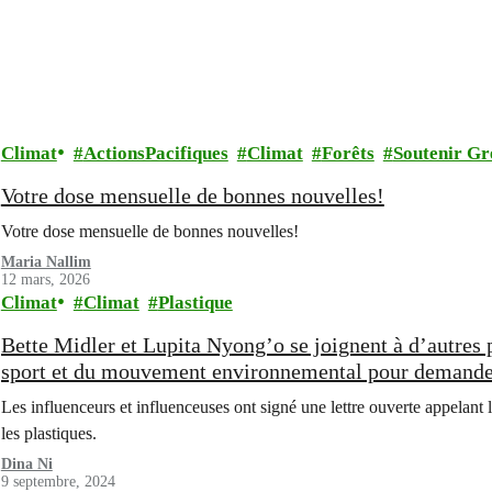
Climat
ActionsPacifiques
Climat
Forêts
Soutenir Gr
Votre dose mensuelle de bonnes nouvelles!
Votre dose mensuelle de bonnes nouvelles!
Maria Nallim
12 mars, 2026
Climat
Climat
Plastique
Bette Midler et Lupita Nyong’o se joignent à d’autres
sport et du mouvement environnemental pour demande
la production de plastique
Les influenceurs et influenceuses ont signé une lettre ouverte appelant
les plastiques.
Dina Ni
9 septembre, 2024