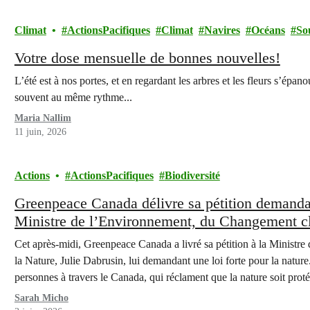
Climat
ActionsPacifiques
Climat
Navires
Océans
So
Votre dose mensuelle de bonnes nouvelles!
L’été est à nos portes, et en regardant les arbres et les fleurs s’ép
souvent au même rythme...
Maria Nallim
11 juin, 2026
Actions
ActionsPacifiques
Biodiversité
Greenpeace Canada délivre sa pétition demandant
Ministre de l’Environnement, du Changement cl
en parallèle de rencontres avec des organisations
Cet après-midi, Greenpeace Canada a livré sa pétition à la Ministr
perte de biodiversité
la Nature, Julie Dabrusin, lui demandant une loi forte pour la nature
personnes à travers le Canada, qui réclament que la nature soit pro
Sarah Micho