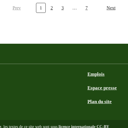
Prev
1
2
3
…
7
Next
Emplois
Espace presse
Plan du site
e
, les textes de ce site web sont sous
licence internationale CC-BY