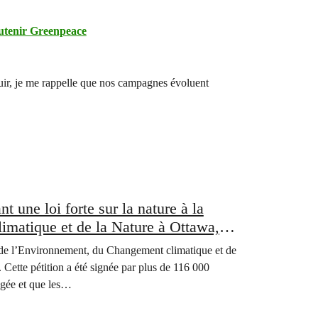
utenir Greenpeace
anouir, je me rappelle que nos campagnes évoluent
 une loi forte sur la nature à la
imatique et de la Nature à Ottawa,
 alliées pour arrêter et inverser la
e de l’Environnement, du Changement climatique et de
. Cette pétition a été signée par plus de 116 000
tégée et que les…