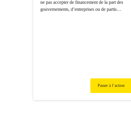
ne pas accepter de financement de la part des
gouvernements, d’entreprises ou de partis
politiques. C’est ce qui garantit notre liberté de
parole et d’action face aux puissants industriels et
aux gouvernements.
Passer à l’action