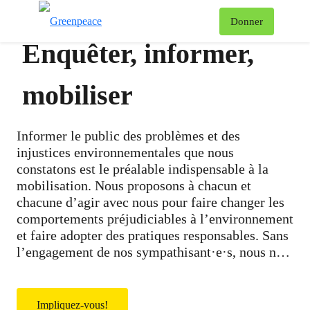
Af
Donner
Menu
Enquêter, informer,
mobiliser
Informer le public des problèmes et des
injustices environnementales que nous
constatons est le préalable indispensable à la
mobilisation. Nous proposons à chacun et
chacune d’agir avec nous pour faire changer les
comportements préjudiciables à l’environnement
et faire adopter des pratiques responsables. Sans
l’engagement de nos sympathisant·e·s, nous ne
pourrions pas grand chose. C’est ensemble que
nous contribuons à la construction du rapport de
force qui, tôt ou tard, obligera les décideurs à
Impliquez-vous!