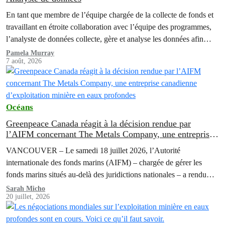
En tant que membre de l’équipe chargée de la collecte de fonds et
travaillant en étroite collaboration avec l’équipe des programmes,
l’analyste de données collecte, gère et analyse les données afin
d’atteindre les objectifs de collecte de fonds et d’engagement, et
Pamela Murray
7 août, 2026
soutient la vision de Greenpeace visant à réaliser une plus grande
intégration des systèmes…
Océans
Greenpeace Canada réagit à la décision rendue par
l’AIFM concernant The Metals Company, une entreprise
canadienne d’exploitation minière en eaux profondes
VANCOUVER – Le samedi 18 juillet 2026, l’Autorité
internationale des fonds marins (AIFM) – chargée de gérer les
fonds marins situés au-delà des juridictions nationales – a rendu
une décision confirmant qu’elle ne suspendrait pas son enquête sur
Sarah Micho
20 juillet, 2026
Nauru Ocean Resources Inc (« NORI ») et Tonga Offshore Mining
Limited (« TOML »), deux filiales de la minière canadienne The
Metals…