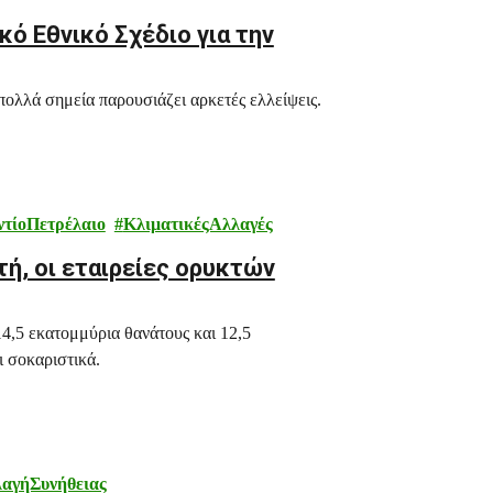
ό Εθνικό Σχέδιο για την
λλά σημεία παρουσιάζει αρκετές ελλείψεις.
ντίοΠετρέλαιο
ΚλιματικέςΑλλαγές
τή, οι εταιρείες ορυκτών
14,5 εκατομμύρια θανάτους και 12,5
ι σοκαριστικά.
αγήΣυνήθειας