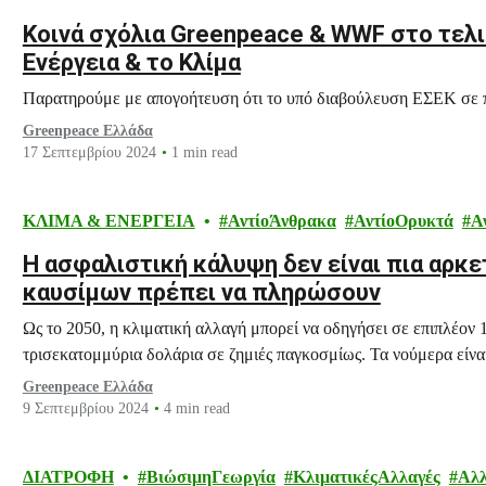
Κοινά σχόλια Greenpeace & WWF στο τελικ
Ενέργεια & το Κλίμα
Παρατηρούμε με απογοήτευση ότι το υπό διαβούλευση ΕΣΕΚ σε πο
Greenpeace Ελλάδα
17 Σεπτεμβρίου 2024
1 min read
ΚΛΙΜΑ & ΕΝΕΡΓΕΙΑ
ΑντίοΆνθρακα
ΑντίοΟρυκτά
Α
Η ασφαλιστική κάλυψη δεν είναι πια αρκε
καυσίμων πρέπει να πληρώσουν
Ως το 2050, η κλιματική αλλαγή μπορεί να οδηγήσει σε επιπλέον 
τρισεκατομμύρια δολάρια σε ζημιές παγκοσμίως. Τα νούμερα είνα
Greenpeace Ελλάδα
9 Σεπτεμβρίου 2024
4 min read
ΔΙΑΤΡΟΦΗ
ΒιώσιμηΓεωργία
ΚλιματικέςΑλλαγές
Αλλ