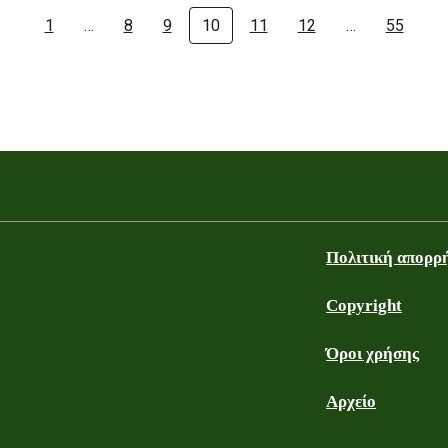
1
…
8
9
10
11
12
…
55
Πολιτική απορρ
Copyright
Όροι χρήσης
Αρχείο