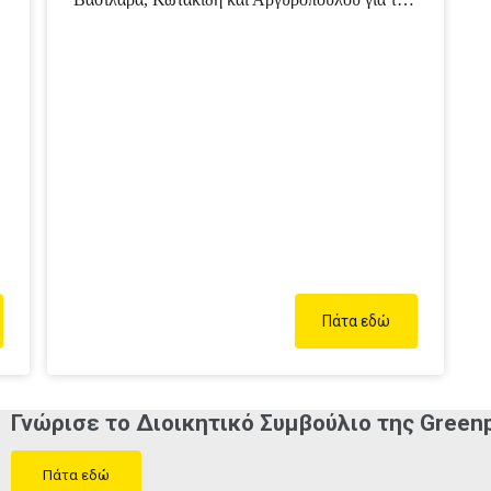
δωρεά που μας έκαναν εις μνήμη της
αγαπημένης τους κ. Αγλαΐας Καμπουροπούλου
και ανέρχεται στο ποσό των 225 ευρώ. Η κίνησή
τους αυτή μας γεμίζει ευγνωμοσύνη και ευθύνη
για να μην σταματήσουμε την ανεξάρτητη δράση
μας. Εάν θέλεις να κάνεις μια εις…
Πάτα εδώ
Γνώρισε το Διοικητικό Συμβούλιο της Green
Πάτα εδώ