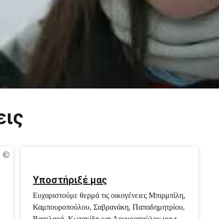
εις
Υποστήριξέ μας
Ευχαριστούμε θερμά τις οικογένειες Μπιρμπίλη,
Καμπουροπούλου, Σαβρανάκη, Παπαδημητρίου,
Βασιλαρά, Κωτακίδη και Αργυροπούλου για τη