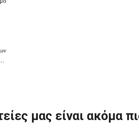
θμό
ίων
τείες μας είναι ακόμα π