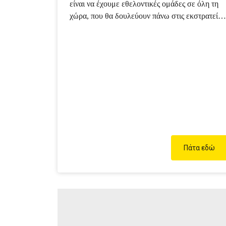
είναι να έχουμε εθελοντικές ομάδες σε όλη τη
χώρα, που θα δουλεύουν πάνω στις εκστρατείες
μας σε τοπικό επίπεδο και θα φέρνουν θετικές
αλλαγές. Θέλουμε οι δράσεις μας να έχουν το
μεγαλύτερο δυνατό αντίκτυπο για τον πλανήτη.
Αυτή την περίοδο έχουμε εθελοντικές ομάδες
στην Αθήνα και στη Θεσσαλονίκη. …
Πάτα εδώ