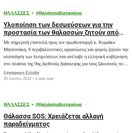
ΘΑΛΑΣΣΕΣ
ΘαλάσσιαΚαταφύγια
Υλοποίηση των δεσμεύσεων για την
προστασία των θαλασσών ζητούν από
τον πρωθυπουργό 9 οργανώσεις
Με σημερινή επιστολή προς τον πρωθυπουργό κ. Κυριάκο
Μητσοτάκη, 9 περιβαλλοντικές οργανώσεις και φορείς ζητούν την
υλοποίηση των δεσμεύσεων που ανέλαβε η ελληνική κυβέρνηση
στο πλαίσιο της 9ης Διεθνούς Διάσκεψης για τους Ωκεανούς που
διεξήχθη πριν από δύο μήνες στην Αθήνα.
Greenpeace Ελλάδα
20 Ιουνίου 2024
2 min read
ΘΑΛΑΣΣΕΣ
ΘαλάσσιαΚαταφύγια
Θάλασσα SOS: Χρειάζεται αλλαγή
παραδείγματος