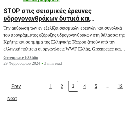
STOP στις σεισμικές έρευνες
υδρογονανθράκων δυτικά και
νοτιοδυτικά της Κρήτης ζητούν ξανά οι
Την ακύρωση των εν εξελίξει σεισμικών ερευνών και συνολικά
οργανώσεις WWF Ελλάς, Greenpeace και
του προγράμματος εξόρυξης υδρογονανθράκων στη θάλασσα της
ClientEarth
Κρήτης και σε τμήμα της Ελληνικής Τάφρου ζητούν από την
ελληνική πολιτεία οι οργανώσεις WWF Ελλάς, Greenpeace και
ClientEarth.
Greenpeace Ελλάδα
29 Φεβρουαρίου 2024
3 min read
Prev
1
2
3
4
5
…
12
Next