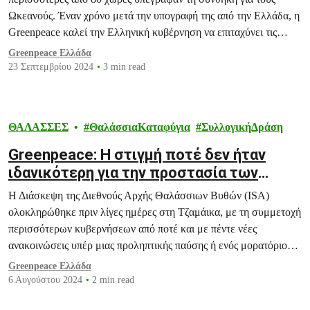
Ωκεανούς. Έναν χρόνο μετά την υπογραφή της από την Ελλάδα, η
Greenpeace καλεί την Ελληνική κυβέρνηση να επιταχύνει τις
διαδικασίες επικύρωσής της.
Greenpeace Ελλάδα
23 Σεπτεμβρίου 2024
3 min read
ΘΑΛΑΣΣΕΣ
ΘαλάσσιαΚαταφύγια
ΣυλλογικήΔράση
Greenpeace: Η στιγμή ποτέ δεν ήταν
ιδανικότερη για την προστασία των
ωκεανών από τις εξορύξεις βαθέων
Η Διάσκεψη της Διεθνούς Αρχής Θαλάσσιων Βυθών (ISA)
υδάτων
ολοκληρώθηκε πριν λίγες ημέρες στη Τζαμάικα, με τη συμμετοχή
περισσότερων κυβερνήσεων από ποτέ και με πέντε νέες
ανακοινώσεις υπέρ μιας προληπτικής παύσης ή ενός μορατόριουμ
στις εξορύξεις βαθέων υδάτων.
Greenpeace Ελλάδα
6 Αυγούστου 2024
2 min read