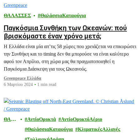
ΘΑΛΑΣΣΕΣ
ΘαλάσσιαΚαταφύγια
Παγκόσμια Συνθήκη των Ωκεανών: πού
βρισκόμαστε έναν χρόνο μετά;
Η Ελλάδα είναι μία απ’τις 58 χώρες που χρειάζεται να επικυρώσει
την Συνθήκη και το timing δεν θα μπορούσε να είναι καλύτερο
αφού τον Απρίλιο, στη χώρα μας θα πραγματοποιηθεί η
Παγκόσμια Διάσκεψη για τους Ωκεανούς.
Greenpeace Ελλάδα
6 Μαρτίου 2024
1 min read
ΘΑΛ
ΑντίοΟρυκτά
ΑντίοΟρυκτόΑέριο
ΑΣΣΕ
ΘαλάσσιαΚαταφύγια
ΚλιματικέςΑλλαγές
Σ
ΣυλλογικήΔράση