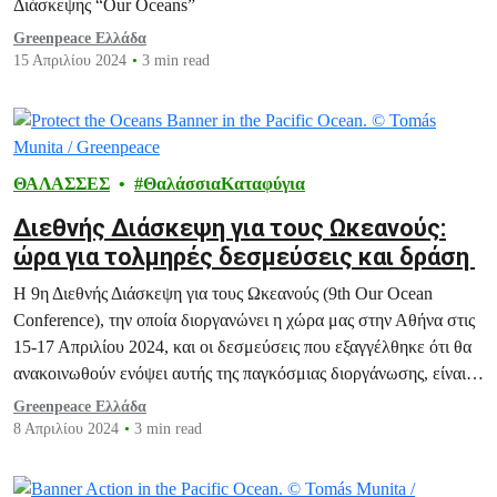
Διάσκεψης “Our Oceans”
Greenpeace Ελλάδα
15 Απριλίου 2024
3 min read
ΘΑΛΑΣΣΕΣ
ΘαλάσσιαΚαταφύγια
Διεθνής Διάσκεψη για τους Ωκεανούς:
ώρα για τολμηρές δεσμεύσεις και δράση
Η 9η Διεθνής Διάσκεψη για τους Ωκεανούς (9th Our Ocean
Conference), την οποία διοργανώνει η χώρα μας στην Αθήνα στις
15-17 Απριλίου 2024, και οι δεσμεύσεις που εξαγγέλθηκε ότι θα
ανακοινωθούν ενόψει αυτής της παγκόσμιας διοργάνωσης, είναι
μια σημαντική ευκαιρία για να αποδείξει έμπρακτα η Ελλάδα ότι
Greenpeace Ελλάδα
αντιμετωπίζει σοβαρά τα κρίσιμα ζητήματα προστασίας του
8 Απριλίου 2024
3 min read
θαλάσσιου…