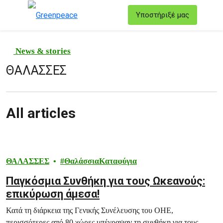
T
Υποστήριξέ μας
Μενού
News & stories
ΘΑΛΑΣΣΕΣ
All articles
ΘΑΛΑΣΣΕΣ
ΘαλάσσιαΚαταφύγια
Παγκόσμια Συνθήκη για τους Ωκεανούς:
επικύρωση άμεσα!
Κατά τη διάρκεια της Γενικής Συνέλευσης του ΟΗΕ,
περισσότερες από 80 χώρες υπέγραψαν τη συνθήκη για τους