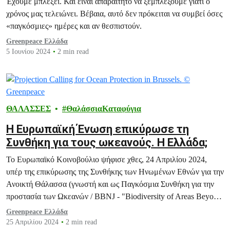
Έχουμε μπλέξει. Και είναι απαραίτητο να ξεμπλέξουμε γιατί ο
χρόνος μας τελειώνει. Βέβαια, αυτό δεν πρόκειται να συμβεί όσες
«παγκόσμιες» ημέρες και αν θεσπιστούν.
Greenpeace Ελλάδα
5 Ιουνίου 2024
2 min read
ΘΑΛΑΣΣΕΣ
ΘαλάσσιαΚαταφύγια
Η Ευρωπαϊκή Ένωση επικύρωσε τη
Συνθήκη για τους ωκεανούς. Η Ελλάδα;
Το Ευρωπαϊκό Κοινοβούλιο ψήφισε χθες, 24 Απριλίου 2024,
υπέρ της επικύρωσης της Συνθήκης των Ηνωμένων Εθνών για την
Ανοικτή Θάλασσα (γνωστή και ως Παγκόσμια Συνθήκη για την
προστασία των Ωκεανών / BBNJ - "Biodiversity of Areas Beyond
National Jurisdiction") με σημαντική πλειοψηφία 556 ψήφων
Greenpeace Ελλάδα
υπέρ.
25 Απριλίου 2024
2 min read