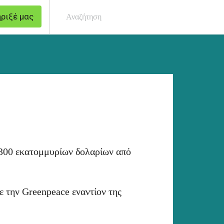
ριξέ μας
Ανα
r
 300 εκατομμυρίων δολαρίων από
ε την Greenpeace εναντίον της