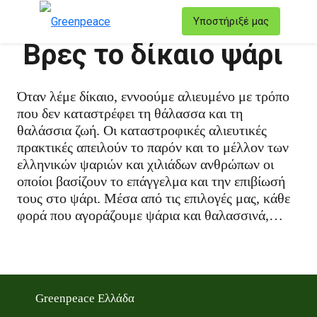
T
Υποστήριξέ μας
Μενού
Βρες το δίκαιο ψάρι
Όταν λέμε δίκαιο, εννοούμε αλιευμένο με τρόπο
που δεν καταστρέφει τη θάλασσα και τη
θαλάσσια ζωή. Οι καταστροφικές αλιευτικές
πρακτικές απειλούν το παρόν και το μέλλον των
ελληνικών ψαριών και χιλιάδων ανθρώπων οι
οποίοι βασίζουν το επάγγελμα και την επιβίωσή
τους στο ψάρι. Μέσα από τις επιλογές μας, κάθε
φορά που αγοράζουμε ψάρια και θαλασσινά,
μπορούμε να προστατέψουμε τις θάλασσές μας.
Με το να γίνουμε πιο υπεύθυνοι καταναλωτές, θα
δούμε τις ελληνικές θάλασσες να γεμίζουν και
πάλι με ψάρια.
Greenpeace Ελλάδα