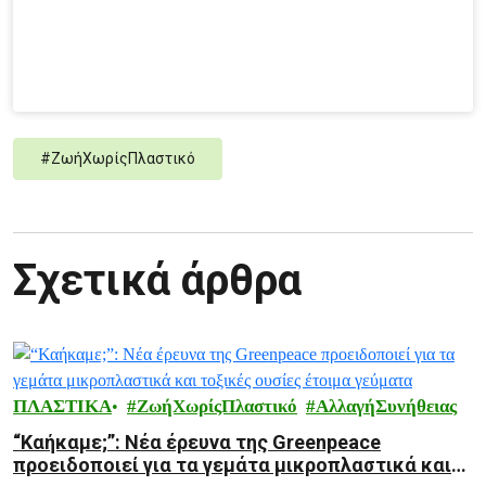
#
ΖωήΧωρίςΠλαστικό
Σχετικά άρθρα
ΠΛΑΣΤΙΚΑ
ΖωήΧωρίςΠλαστικό
ΑλλαγήΣυνήθειας
“Καήκαμε;”: Νέα έρευνα της Greenpeace
προειδοποιεί για τα γεμάτα μικροπλαστικά και