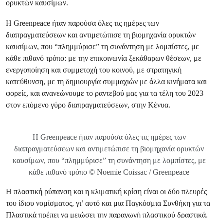
ορυκτών καυσίμων.
Η Greenpeace ήταν παρούσα όλες τις ημέρες των
διαπραγματεύσεων και αντιμετώπισε τη βιομηχανία ορυκτών
καυσίμων, που “πλημμύρισε” τη συνάντηση με λομπίστες, με
κάθε πιθανό τρόπο: με την επικοινωνία ξεκάθαρων θέσεων, με
ενεργοποίηση και συμμετοχή του κοινού, με στρατηγική
κατεύθυνση, με τη δημιουργία συμμαχιών με άλλα κινήματα και
φορείς, και ανανεώνουμε το ραντεβού μας για τα τέλη του 2023
στον επόμενο γύρο διαπραγματεύσεων, στην Κένυα.
Η Greenpeace ήταν παρούσα όλες τις ημέρες των
διαπραγματεύσεων και αντιμετώπισε τη βιομηχανία ορυκτών
καυσίμων, που “πλημμύρισε” τη συνάντηση με λομπίστες, με
κάθε πιθανό τρόπο © Noemie Coissac / Greenpeace
Η πλαστική ρύπανση και η κλιματική κρίση είναι οι δύο πλευρές
του ίδιου νομίσματος, γι’ αυτό και μια Παγκόσμια Συνθήκη για τα
Πλαστικά πρέπει να μειώσει την παραγωγή πλαστικού δραστικά.