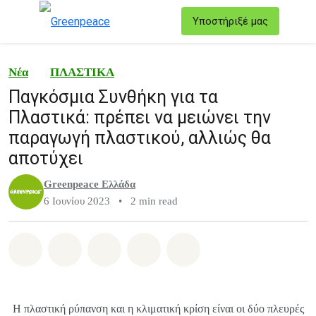
T
Υποστήριξέ μας
Μενού
Νέα
ΠΛΑΣΤΙΚΑ
Παγκόσμια Συνθήκη για τα
Πλαστικά: πρέπει να μειώνει την
παραγωγή πλαστικού, αλλιώς θα
αποτύχει
Greenpeace Ελλάδα
6 Ιουνίου 2023
•
2 min read
Share on Whatsapp
Share on Facebook
Share on Twitter
Share via Email
Share on Bluesky
Η πλαστική ρύπανση και η κλιματική κρίση είναι οι δύο πλευρές