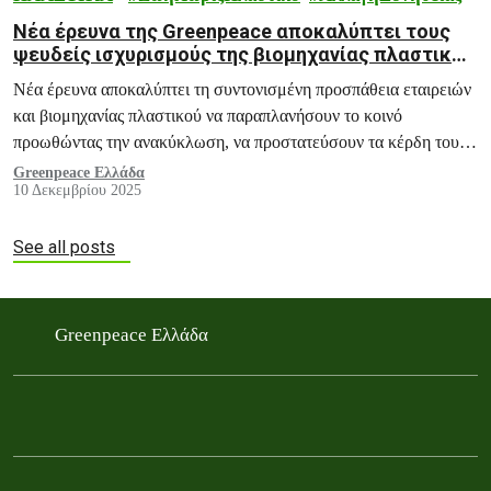
Νέα έρευνα της Greenpeace αποκαλύπτει τους
ψευδείς ισχυρισμούς της βιομηχανίας πλαστικών
για την ανακύκλωση των προϊόντων
Νέα έρευνα αποκαλύπτει τη συντονισμένη προσπάθεια εταιρειών
και βιομηχανίας πλαστικού να παραπλανήσουν το κοινό
προωθώντας την ανακύκλωση, να προστατεύσουν τα κέρδη τους
και να καθυστερήσουν τη νομοθετική δράση.
Greenpeace Ελλάδα
10 Δεκεμβρίου 2025
See all posts
Greenpeace Ελλάδα