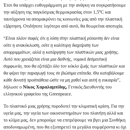
Έτσι θα υπάρχει ευθυγράμμιση με την ανάγκη να συγκρατήσουμε
ο
την αύξηση της παγκόσμιας θερμοκρασίας στον 1,5
C και
ταυτόχρονα να απομακρύνει τις κοινωνίες μας από την πλαστική
εξάρτηση. Οτιδήποτε λιγότερο από αυτό, θα θεωρείται αποτυχία.
“
Είναι πλέον σαφές ότι η λύση στην πλαστική ρύπανση δεν είναι
ούτε η ανακύκλωση, ούτε η καλύτερη διαχείριση των
απορριμμάτων, αλλά η κατάργηση των πλαστικών μιας χρήσης.
Αυτό που χρειάζεται είναι μια διεθνής, νομικά δεσμευτική
συμφωνία, που θα εξετάζει όλο τον κύκλο ζωής των πλαστικών και
θα φέρει την παραγωγή τους σε βιώσιμα επίπεδα. Θα καταβάλουμε
κάθε δυνατή προσπάθεια ώστε να μη χαθεί και αυτή η ευκαιρία
”,
δήλωσε ο
Νίκος Χαραλαμπίδης,
Γενικός Διευθυντής του
ελληνικού γραφείου της Greenpeace.
Το πλαστικό μιας χρήσης πυροδοτεί την κλιματική κρίση. Για την
υγεία μας, την υγεία των οικοσυστημάτων του πλανήτη αλλά και
το κλίμα μας, δεν μπορούμε να επιτρέψουμε να βγει μια Συνθήκη
αποδυναμωμένη, που θα εξυπηρετεί τα μεγάλα συμφέροντα κι όχι