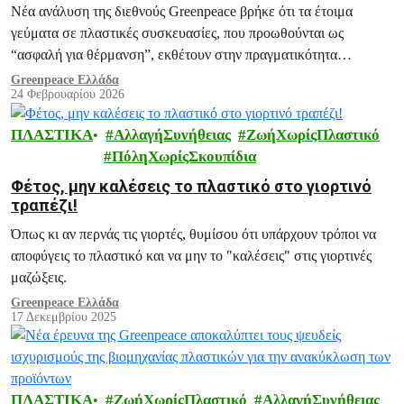
τοξικές ουσίες έτοιμα γεύματα
Νέα ανάλυση της διεθνούς Greenpeace βρήκε ότι τα έτοιμα
γεύματα σε πλαστικές συσκευασίες, που προωθούνται ως
“ασφαλή για θέρμανση”, εκθέτουν στην πραγματικότητα
εκατομμύρια ανθρώπους σε αόρατες μολυσματικές ουσίες.
Greenpeace Ελλάδα
24 Φεβρουαρίου 2026
ΠΛΑΣΤΙΚΑ
ΑλλαγήΣυνήθειας
ΖωήΧωρίςΠλαστικό
ΠόληΧωρίςΣκουπίδια
Φέτος, μην καλέσεις το πλαστικό στο γιορτινό
τραπέζι!
Όπως κι αν περνάς τις γιορτές, θυμίσου ότι υπάρχουν τρόποι να
αποφύγεις το πλαστικό και να μην το "καλέσεις" στις γιορτινές
μαζώξεις.
Greenpeace Ελλάδα
17 Δεκεμβρίου 2025
ΠΛΑΣΤΙΚΑ
ΖωήΧωρίςΠλαστικό
ΑλλαγήΣυνήθειας