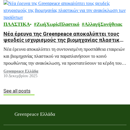
ΠΛΑΣΤΙΚΑ
ΖωήΧωρίςΠλαστικό
ΑλλαγήΣυνήθειας
Νέα έρευνα της Greenpeace αποκαλύπτει τους
ψευδείς ισχυρισμούς της βιομηχανίας πλαστικών
για την ανακύκλωση των προϊόντων
Νέα έρευνα αποκαλύπτει τη συντονισμένη προσπάθεια εταιρειών
και βιομηχανίας πλαστικού να παραπλανήσουν το κοινό
προωθώντας την ανακύκλωση, να προστατεύσουν τα κέρδη τους
και να καθυστερήσουν τη νομοθετική δράση.
Greenpeace Ελλάδα
10 Δεκεμβρίου 2025
See all posts
Greenpeace Ελλάδα