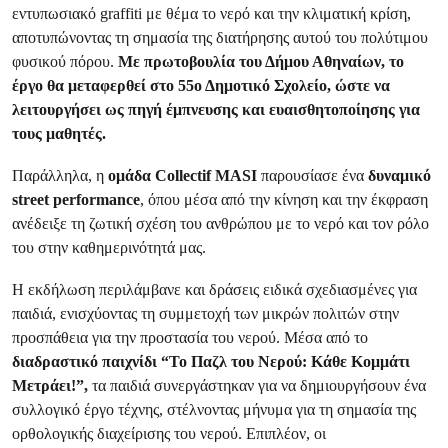
εντυπωσιακό graffiti με θέμα το νερό και την κλιματική κρίση,
αποτυπώνοντας τη σημασία της διατήρησης αυτού του πολύτιμου
φυσικού πόρου.
Με πρωτοβουλία του Δήμου Αθηναίων, το
έργο θα μεταφερθεί στο 55ο Δημοτικό Σχολείο, ώστε να
λειτουργήσει ως πηγή έμπνευσης και ευαισθητοποίησης για
τους μαθητές.
Παράλληλα, η
ομάδα Collectif MASI
παρουσίασε ένα
δυναμικό
street performance
, όπου μέσα από την κίνηση και την έκφραση
ανέδειξε τη ζωτική σχέση του ανθρώπου με το νερό και τον ρόλο
του στην καθημερινότητά μας.
Η εκδήλωση περιλάμβανε και δράσεις ειδικά σχεδιασμένες για
παιδιά, ενισχύοντας τη συμμετοχή των μικρών πολιτών στην
προσπάθεια για την προστασία του νερού. Μέσα από το
διαδραστικό παιχνίδι “Το Παζλ του Νερού: Κάθε Κομμάτι
Μετράει!”,
τα παιδιά συνεργάστηκαν για να δημιουργήσουν ένα
συλλογικό έργο τέχνης, στέλνοντας μήνυμα για τη σημασία της
ορθολογικής διαχείρισης του νερού. Επιπλέον, οι