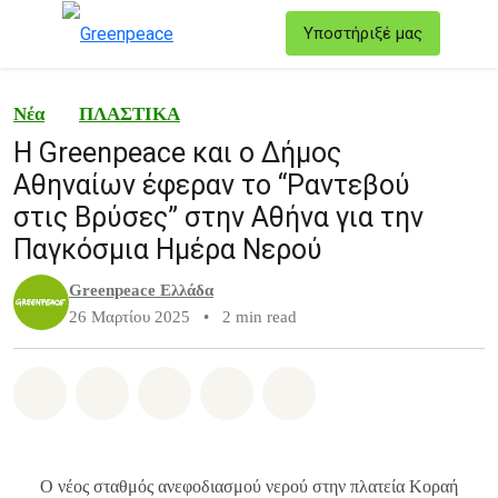
T
Υποστήριξέ μας
Μενού
Νέα
ΠΛΑΣΤΙΚΑ
Η Greenpeace και ο Δήμος
Αθηναίων έφεραν το “Ραντεβού
στις Βρύσες” στην Αθήνα για την
Παγκόσμια Ημέρα Νερού
Greenpeace Ελλάδα
26 Μαρτίου 2025
•
2 min read
Share on Whatsapp
Share on Facebook
Share on Twitter
Share via Email
Share on Bluesky
Ο νέος σταθμός ανεφοδιασμού νερού στην πλατεία Κοραή