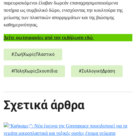
παρευρισκόμενοι έλαβαν δωρεάν επαναχρησιμοποιούμενα
ποτήρια ως συμβολικό δώρο, ενισχύοντας την κουλτούρα της
μείωσης των πλαστικών απορριμμάτων και της βιώσιμης
καθημερινότητας.
Δείτε φωτογραφίες από την εκδήλωση εδώ
#
ΖωήΧωρίςΠλαστικό
#
ΠόληΧωρίςΣκουπίδια
#
ΣυλλογικήΔράση
Σχετικά άρθρα