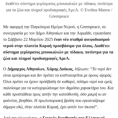
διαθέτει σύστημα γεμίσματος μπουκαλιών με πίδακα, ποτίστρα
για τα ζώα και πληροί προδιαγραφές ΑμεΑ. © Evelina Manou /
Greenpeace
Με αφορμή την Παγκόσμια Ημέρα Νερού, η Greenpeace, σε
συνεργασία με τον Δήμο Αθηναίων και την Aqualife, εγκαινίασε
το Σάββατο 22 Μαρτίου 2025
έναν
νέο σταθμό ανεφοδιασμού
νερού στην πλατεία Κοραή προσβάσιμο για όλους. Διαθέτει
σύστημα γεμίσματος μπουκαλιών με πίδακα, ποτίστρα για τα
ζώα και πληροί προδιαγραφές ΑμεΑ.
Ο
Δήμαρχος Αθηναίων, Χάρης Δούκας
, δήλωσε: “
Το νερό δεν
είναι εμπόρευμα και δεν πρέπει να κοστολογείται με όρους αγοράς.
Όλοι πρέπει να έχουν πρόσβαση σε καθαρό, πόσιμο νερό και εμείς
παλεύουμε για να κατοχυρώσουμε τον δημόσιο χαρακτήρα του. Και
κάθε προσπάθεια προς αυτήν την κατεύθυνση, όσο μικρή κι αν
φαίνεται, βοηθάει. Η πρωτοποριακή βρύση που εγκαινιάζουμε
σήμερα εδώ, στην πλατεία Κοραή, έχει αυτόν τον σκοπό
”.
Από την πλευρά του, ο
Γενικός Διευθυντής του Ελληνικού