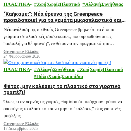
ΠΛΑΣΤΙΚΑ
ΖωήΧωρίςΠλαστικό
ΑλλαγήΣυνήθειας
“Καήκαμε;”: Νέα έρευνα της Greenpeace
προειδοποιεί για τα γεμάτα μικροπλαστικά και
τοξικές ουσίες έτοιμα γεύματα
Νέα ανάλυση της διεθνούς Greenpeace βρήκε ότι τα έτοιμα
γεύματα σε πλαστικές συσκευασίες, που προωθούνται ως
“ασφαλή για θέρμανση”, εκθέτουν στην πραγματικότητα
εκατομμύρια ανθρώπους σε αόρατες μολυσματικές ουσίες.
Greenpeace Ελλάδα
24 Φεβρουαρίου 2026
ΠΛΑΣΤΙΚΑ
ΑλλαγήΣυνήθειας
ΖωήΧωρίςΠλαστικό
ΠόληΧωρίςΣκουπίδια
Φέτος, μην καλέσεις το πλαστικό στο γιορτινό
τραπέζι!
Όπως κι αν περνάς τις γιορτές, θυμίσου ότι υπάρχουν τρόποι να
αποφύγεις το πλαστικό και να μην το "καλέσεις" στις γιορτινές
μαζώξεις.
Greenpeace Ελλάδα
17 Δεκεμβρίου 2025