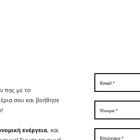
ην πας με το
χέρια σου και βοήθησε
!
ονομική ενέργεια
, και