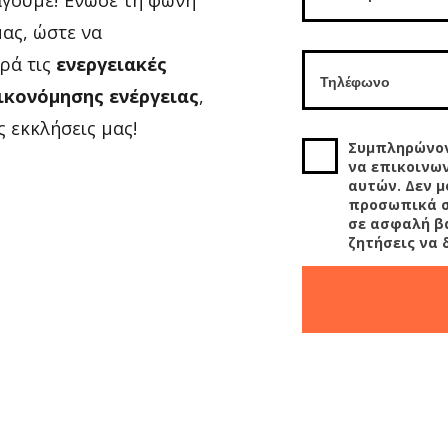
άγουμε! Ένωσε τη φωνή
μας, ώστε να
ρά τις
ενεργειακές
οικονόμησης ενέργειας
,
ις εκκλήσεις μας!
Συμπληρώνον
να επικοινων
αυτών. Δεν μ
προσωπικά σ
σε ασφαλή β
ζητήσεις να 