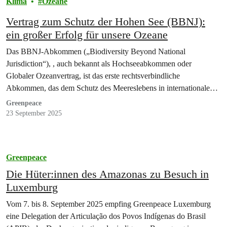
Klima
Ozeane
Vertrag zum Schutz der Hohen See (BBNJ):
ein großer Erfolg für unsere Ozeane
Das BBNJ-Abkommen („Biodiversity Beyond National
Jurisdiction“), , auch bekannt als Hochseeabkommen oder
Globaler Ozeanvertrag, ist das erste rechtsverbindliche
Abkommen, das dem Schutz des Meereslebens in internationalen
Gewässern gewidmet ist. Es…
Greenpeace
23 September 2025
Greenpeace
Die Hüter:innen des Amazonas zu Besuch in
Luxemburg
Vom 7. bis 8. September 2025 empfing Greenpeace Luxemburg
eine Delegation der Articulação dos Povos Indígenas do Brasil