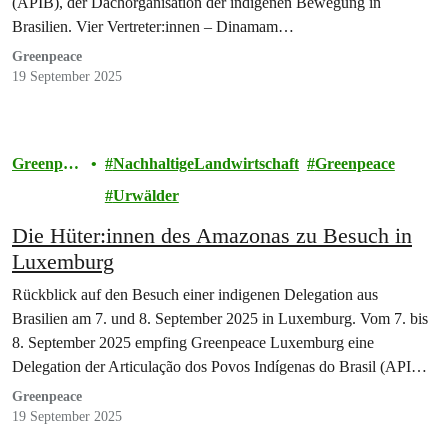
(APIB), der Dachorganisation der indigenen Bewegung in
Brasilien. Vier Vertreter:innen – Dinamam…
Greenpeace
19 September 2025
Greenpea
NachhaltigeLandwirtschaft
Greenpeace
ce
Urwälder
Die Hüter:innen des Amazonas zu Besuch in
Luxemburg
Rückblick auf den Besuch einer indigenen Delegation aus
Brasilien am 7. und 8. September 2025 in Luxemburg. Vom 7. bis
8. September 2025 empfing Greenpeace Luxemburg eine
Delegation der Articulação dos Povos Indígenas do Brasil (APIB),
der Dachorganisation der indigenen Bewegung in Brasilien. Vier
Greenpeace
Vertreter:innen – Dinamam Tuxá, Luana Kaingang, Otacir Pereira
19 September 2025
Figueiredo und Fabiano…