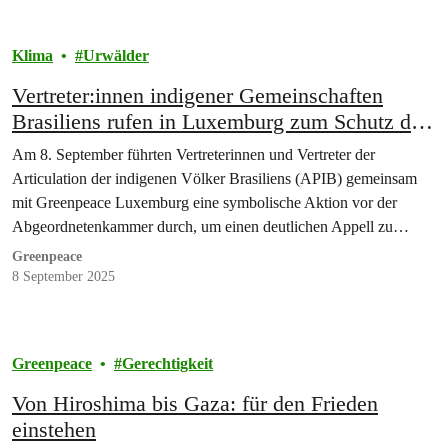
Klima
Urwälder
Vertreter:innen indigener Gemeinschaften
Brasiliens rufen in Luxemburg zum Schutz des
Amazonas auf
Am 8. September führten Vertreterinnen und Vertreter der
Articulation der indigenen Völker Brasiliens (APIB) gemeinsam
mit Greenpeace Luxemburg eine symbolische Aktion vor der
Abgeordnetenkammer durch, um einen deutlichen Appell zu
richten: Die Zerstörung des Amazonas stoppen...
Greenpeace
8 September 2025
Greenpeace
Gerechtigkeit
Von Hiroshima bis Gaza: für den Frieden
einstehen