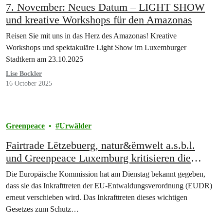
7. November: Neues Datum – LIGHT SHOW
und kreative Workshops für den Amazonas
Reisen Sie mit uns in das Herz des Amazonas! Kreative
Workshops und spektakuläre Light Show im Luxemburger
Stadtkern am 23.10.2025
Lise Bockler
16 October 2025
Greenpeace
Urwälder
Fairtrade Lëtzebuerg, natur&ëmwelt a.s.b.l.
und Greenpeace Luxemburg kritisieren die
erneute Verschiebung der
Die Europäische Kommission hat am Dienstag bekannt gegeben,
Entwaldungsverordnung durch die Europäische
dass sie das Inkrafttreten der EU-Entwaldungsverordnung (EUDR)
Kommission
erneut verschieben wird. Das Inkrafttreten dieses wichtigen
Gesetzes zum Schutz…