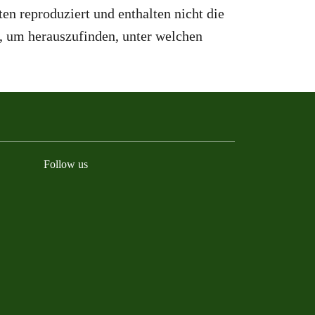
ten reproduziert und enthalten nicht die
, um herauszufinden, unter welchen
Follow us
BlueSky
Facebook
Instagram
YouTube
LinkedIn
TikTok