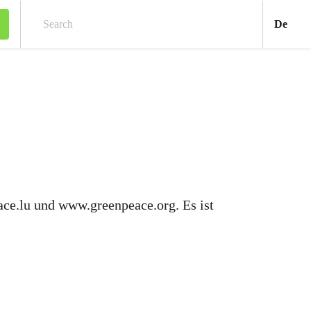
Deu
De
Search
ce.lu und www.greenpeace.org. Es ist