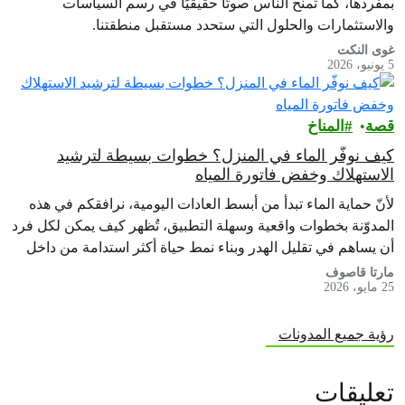
بمفردها، كما تمنح الناس صوتًا حقيقيًا في رسم السياسات
والاستثمارات والحلول التي ستحدد مستقبل منطقتنا.
غوى النكت
5 يونيو، 2026
قصة
المناخ
كيف نوفّر الماء في المنزل؟ خطوات بسيطة لترشيد
الاستهلاك وخفض فاتورة المياه
لأنّ حماية الماء تبدأ من أبسط العادات اليومية، نرافقكم في هذه
المدوّنة بخطوات واقعية وسهلة التطبيق، تُظهر كيف يمكن لكل فرد
أن يساهم في تقليل الهدر وبناء نمط حياة أكثر استدامة من داخل
المنزل.
مارتا قاصوف
25 مايو، 2026
رؤية جميع المدونات
تعليقات