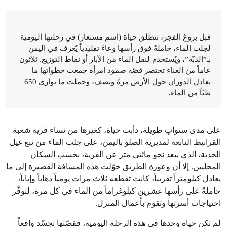
قبل بزوغ الفجر، تنطلق حياة (اسم مستعار) في رحلتها اليومية
لجلب الماء، حاملةً فوق رأسها وعاءً تقليدياً يُعرف في اليمن
بـ”الدبّة”، ويُستخدم لنقل الماء من الآبار أو نقاط التوزيع. ثلاثون
عاماً من العناء تختصر قصّة صمود امرأة جمعت خطواتها ما
يعادل الدوران حول الأرض مرةً ونصف، وحملت ما يوازي 650
طنّاً من الماء.
على مدى سنواتٍ طويلة، دأبت حياة، كغيرها من نساء قرية شعبة
القرانيط التابعة لمديرية الصلو باليمن، على جلب الماء من نبع غيل
الحدية، الذي يبعد نحو مائتي متر عن القرية، بحسب السكان
المحليين. إلا أن وعورة الطريق حوّلت هذه المسافة القصيرة إلى ما
يعادل كيلومتراً تقريباً، كانت تقطعه ثلاث مرات يومياً ذهاباً وإياباً،
حاملةً على رأسها عشرين كيلوغراماً من الماء في كل مرة، لتوفّر
احتياجات أسرتها وتقوم بأعمال المنزل.
لم تكن حياة وحدها في هذه الرحلة اليومية، فقصّتها تجسّد واقعاً