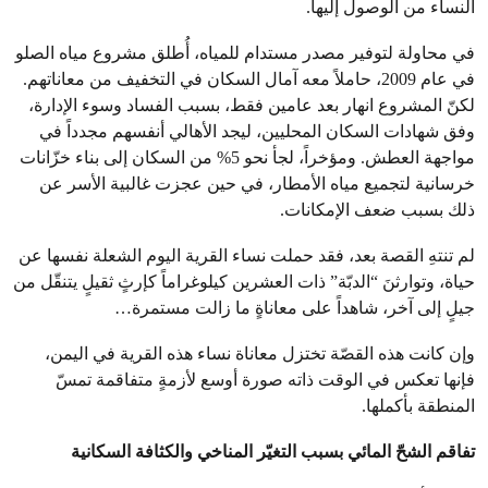
النساء من الوصول إليها.
في محاولة لتوفير مصدر مستدام للمياه، أُطلق مشروع مياه الصلو
في عام 2009، حاملاً معه آمال السكان في التخفيف من معاناتهم.
لكنّ المشروع انهار بعد عامين فقط، بسبب الفساد وسوء الإدارة،
وفق شهادات السكان المحليين، ليجد الأهالي أنفسهم مجدداً في
مواجهة العطش. ومؤخراً، لجأ نحو 5% من السكان إلى بناء خزّانات
خرسانية لتجميع مياه الأمطار، في حين عجزت غالبية الأسر عن
ذلك بسبب ضعف الإمكانات.
لم تنتهِ القصة بعد، فقد حملت نساء القرية اليوم الشعلة نفسها عن
حياة، وتوارثنَ “الدبّة” ذات العشرين كيلوغراماً كإرثٍ ثقيلٍ يتنقّل من
جيلٍ إلى آخر، شاهداً على معاناةٍ ما زالت مستمرة…
وإن كانت هذه القصّة تختزل معاناة نساء هذه القرية في اليمن،
فإنها تعكس في الوقت ذاته صورة أوسع لأزمةٍ متفاقمة تمسّ
المنطقة بأكملها.
تفاقم الشحّ المائي بسبب التغيّر المناخي والكثافة السكانية