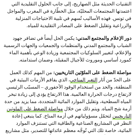
التقنيات الحديثة مثل الصهاريج، إلى جانب الحلول التقليدية التي
اعتمدتها المجتمعات المحليّة، مثل الخطّارة في المغرب والمواجل
في تونس. فهذه الأساليب تُسهم في تلبية الاحتياجات المنزلية
والزراعية وتقليل الضغط على المصادر التقليدية للمياه.
دور الإعلام والمجتمع المدني:
يكمن الحل أيضاً في تضافر جهود
الشباب والمجتمع المدني والمنظمات والجمعيات والجهات الرسمية
والإعلام، لتغيير السلوكيات المجتمعية وزيادة الوعي بأهمية الماء
كمورد أساسي وموروث للأجيال المقبلة، وضمان استدامته.
مواصلة الضغط على الملوّثين التاريخيين:
من المهم كذلك العمل
على الحدّ من آثار
التغير المناخي
، الذي يفاقم الأزمات البيئية في
المنطقة، والحد من استخدام الوقود الأحفوري – المسبّب الرئيسي
لارتفاع درجات الحرارة العالمية. هذا الارتفاع يؤدي إلى زيادة تبخر
المياه السطحية، وتقليل الموارد المائية المتجددة، مما يزيد من حدة
أزمة شح المياه. ويتم ذلك من خلال
مواصلة الضغط على الملوثين
التاريخيين
لتحمّل مسؤولياتهم في أزمة المناخ. كما ينبغي إعادة
النظر في المشاريع الصناعية والطاقية التي تستنزف الموارد
المائية، خاصة تلك التي تُوجَّه معظم عائداتها للتصدير، مثل مشاريع