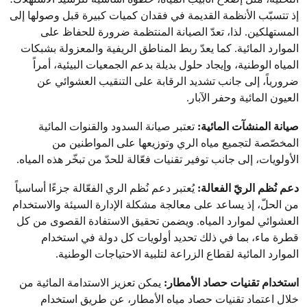
إذ تتسبّب الأنظمة القديمة في فقدان كميات كبيرة قبل وصولها إلى
المستهلكين. لذا، تعدّ الصيانة المنتظمة ضرورة للحفاظ على
الموارد المائية. كما يعدّ ربط المناطق الريفية والمعزولة بشبكات
المياه الوطنية، وإيجاد حلول بديلة بدعم الجمعيات البيئية، أمراً
ضرورياً، إلى جانب تشديد الرقابة على التنقيب العشوائي عن
العيون المائية وحفر الآبار.
صيانة المنشآت المائية:
تعتبر صيانة السدود والقنوات المائية
المخصّصة لتجميع مياه الري وتوزيعها على المواطنين من
الأولويات، إلى جانب توفير تقنيات فعّالة للحدّ من تبخّر هذه المياه.
دعم نُظم الريّ الفعالة:
يُعتبر دعم نُظم الري الفعّالة جزءًا أساسياً
من الحلّ، إذ يساعد على معالجة مشكلة الإدارة السيئة والاستخدام
العشوائي لموارد المياه. ويضمن تحقيق الاستفادة القصوى من كل
قطرة ماء، بما في ذلك تحديد أولويات كل دولة في استخدام
الموارد المائية لقطاع الزراعة لتلبية الاحتياجات الوطنية.
استخدام تقنيات حصاد الأمطار:
يمكن تعزيز الاستدامة المائية من
خلال اعتماد تقنيات حصاد مياه الأمطار، عن طريق استخدام