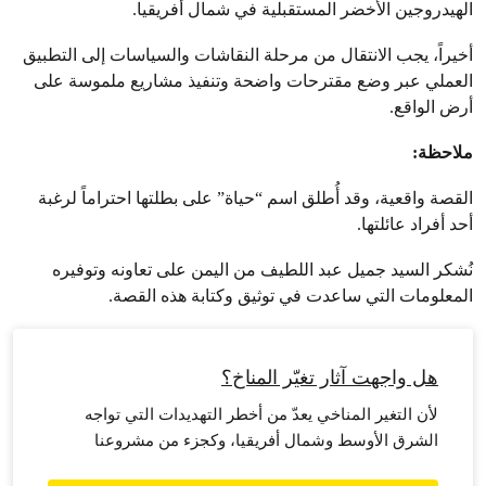
الهيدروجين الأخضر المستقبلية في شمال أفريقيا.
أخيراً، يجب الانتقال من مرحلة النقاشات والسياسات إلى التطبيق
العملي عبر وضع مقترحات واضحة وتنفيذ مشاريع ملموسة على
أرض الواقع.
ملاحظة:
القصة واقعية، وقد أُطلق اسم “حياة” على بطلتها احتراماً لرغبة
أحد أفراد عائلتها.
نُشكر السيد جميل عبد اللطيف من اليمن على تعاونه وتوفيره
المعلومات التي ساعدت في توثيق وكتابة هذه القصة.
هل واجهت آثار تغيّر المناخ؟
لأن التغير المناخي يعدّ من أخطر التهديدات التي تواجه
الشرق الأوسط وشمال أفريقيا، وكجزء من مشروعنا
التوعوي لمواجهة آثاره والتكيّف معها، نريد أن نسمع منك،