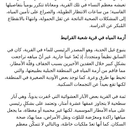
تعيشه معظم النساء في تلك القرية، ومعاناة تتكرر يومياً بتفاصيلها
القاسية؛ من ساعات الانتظار الطويلة، والصراع على تأمين المياه،
إلى المشكلات الصحية الناتجة عن ثقل الحمولة، وانتهاءً بالانقطاع
المُبكر عن الدراسة.
أزمة المياه في قرية شعبة القرانيط
ينبوع غيل الحدية، وهو المصدر الرئيسي للماء في القرية، كان في
السابق نظيفاً ومتجدداً، إذ يُعدّ عيناً جارية. غير أنّ مياهه تراجعت
بشكلٍ كبير خلال العقدين الأخيرين بسبب الجفاف وقلّة الأمطار،
مما فاقم من أزمة المياه في المنطقة الجبلية بطبيعتها، والتي
تحيط بها طرق وعرة. كما توجد بعض الأودية الصغيرة في المنطقة،
لكنها تقع بعيداً عن التجمعات السكنية.
ثمة في القرية بعض الآبار العشوائية التي حُفرت يدوياً، وهي آبار
سطحية لا يتجاوز عمقها عشرة أمتار، وتعتمد على بشكلٍ رئيسي
على مياه الأمطار الموسمية. لكنها غير محمية أو مغطاة، ما يجعل
مياهها راكدة ومعرّضة للتلوّث ونقل الأمراض، مما يهدّد صحة
السكان. كما أنها تعدّ ملكيات خاصّة، وبالتالي لا تتمكّن معظم