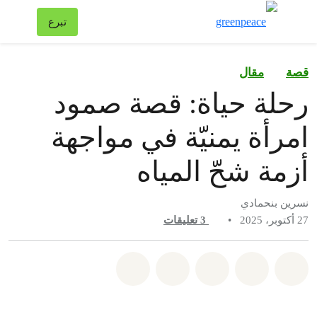
تبد
تبرع
قائمة
قصة
مقال
رحلة حياة: قصة صمود
امرأة يمنيّة في مواجهة
أزمة شحّ المياه
نسرين بنحمادي
27 أكتوبر، 2025
•
3
تعليقات
شارك على whatsapp
شارك على facebook
شارك على twitter
شارك عبر email
share on bluesky