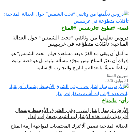
قصة
تطوع
غرينبيس‎
المناخ
دروس تعلّمتها من وثائقي “تحت الشمس” حول العدالة
المناخية: تأمّلات متطوّعة في غرينبيس
ما آمل أن يبقى مع القرّاء بعد مشاهدة فيلم "تحت الشمس" هو
إدراك أن تغيّر المناخ ليس مجرّد مسألة بيئية، بل هو قصة ترتبط
ارتباطًا عميقًا بالعدالة والتاريخ والتجارب الإنسانية.
سيرين السقا
31 يوليو، 2026
رأي‎
المناخ
الأرض ترسل إشارات… وفي الشرق الأوسط وشمال
أفريقيا، باتت هذه الإشارات أشبه بصفارات إنذار
العدالة المناخية تضمن ألّا تُترك المجتمعات لمواجهة أزمة المناخ