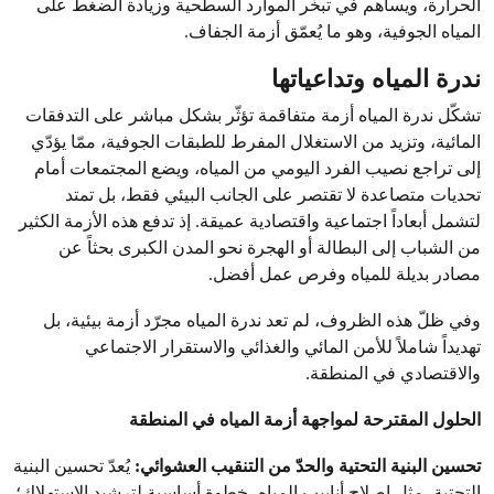
الحرارة، ويساهم في تبخّر الموارد السطحية وزيادة الضغط على
المياه الجوفية، وهو ما يُعمّق أزمة الجفاف.
ندرة المياه وتداعياتها
تشكّل ندرة المياه أزمة متفاقمة تؤثّر بشكل مباشر على التدفقات
المائية، وتزيد من الاستغلال المفرط للطبقات الجوفية، ممّا يؤدّي
إلى تراجع نصيب الفرد اليومي من المياه، ويضع المجتمعات أمام
تحديات متصاعدة لا تقتصر على الجانب البيئي فقط، بل تمتد
لتشمل أبعاداً اجتماعية واقتصادية عميقة. إذ تدفع هذه الأزمة الكثير
من الشباب إلى البطالة أو الهجرة نحو المدن الكبرى بحثاً عن
مصادر بديلة للمياه وفرص عمل أفضل.
وفي ظلّ هذه الظروف، لم تعد ندرة المياه مجرّد أزمة بيئية، بل
تهديداً شاملاً للأمن المائي والغذائي والاستقرار الاجتماعي
والاقتصادي في المنطقة.
الحلول المقترحة لمواجهة أزمة المياه في المنطقة
تحسين البنية التحتية والحدّ من التنقيب العشوائي:
يُعدّ تحسين البنية
التحتية، مثل إصلاح أنابيب المياه، خطوة أساسية لترشيد الاستهلاك؛