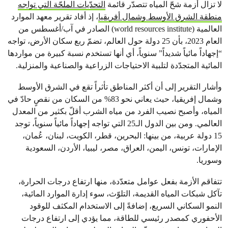
لا تزال أزمة شحّ المياه تتصدّر قائمة
التحدّيات الملحّة التي تواجه
منطقة الشرق الأوسط وشمال أفريقيا
، إذ أفاد تقرير معهد الموارد
العالمية (world resources institute) الصادر في آب/أغسطس من
العام 2023، بأن 25 دولة حول العالم، تضمّ ربع سكان الأرض، تواجه
“إجهاداً مائياً شديداً” سنوياً، أي أنها تستخدم نسبة كبيرة من مواردها
المائية المتجدّدة لتلبية الاحتياجات الزراعية والصناعية والمنزلية.
وأشار التقرير إلى أن أكثر المناطق تأثراً تقع في الشرق الأوسط
وشمال إفريقيا، حيث يعاني نحو 83% من السكان من نقصٍ حادّ في
المياه، وأصبح نصيب الفرد من مياه الشرب أقلّ بكثير من المعدل
العالمي. ومن بين الدول الـ25 التي تواجه إجهاداً مائياً سنوياً، توجد
15 دولة عربية، من بينها: البحرين، قطر، الكويت، لبنان، عُمان،
الإمارات، تونس، اليمن، العراق، مصر، ليبيا، الأردن، السعودية
وسوريا.
تتفاقم الأزمة بفعل عوامل متعدّدة، منها ارتفاع درجات الحرارة،
تآكل شبكات المياه القديمة، التلوّث، سوء إدارة الموارد المائية،
النمو السكاني السريع، إضافةً إلى الاستخدام المكثف للوقود
الأحفوري كمصدر رئيسي للطاقة، مما يؤدي إلى ارتفاع درجات