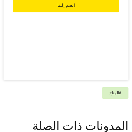
ومن المواطنين في جميع أنحاء المنطقة الذين يشهدون
انضم إلينا
على التغيرات من حولهم، تلك التي تسبَّبَ بها الاحترار
العالمي.
#
المناخ
المدونات ذات الصلة