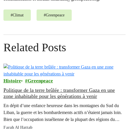
#
Climat
#
Greenpeace
Related Posts
Histoire
Greenpeace
Politique de la terre brûlée : transformer Gaza en une
zone inhabitable pour les générations à venir
En dépit d’une enfance heureuse dans les montagnes du Sud du
Liban, la guerre et les bombardements actifs n’étaient jamais loin.
Bien que l’occupation israélienne de la plupart des régions du
Liban du Sud ait pris fin le 25 mai 2000, soit deux ans après ma
Farah Al Hattab