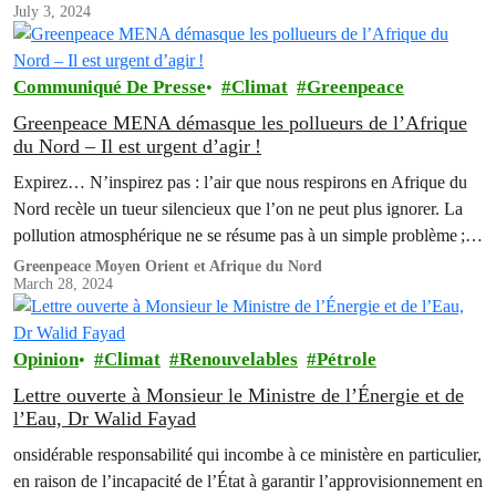
July 3, 2024
naissance, celle de la Cisjordanie, de la bande de Gaza...
Communiqué De Presse
Climat
Greenpeace
Greenpeace MENA démasque les pollueurs de l’Afrique
du Nord – Il est urgent d’agir !
Expirez… N’inspirez pas : l’air que nous respirons en Afrique du
Nord recèle un tueur silencieux que l’on ne peut plus ignorer. La
pollution atmosphérique ne se résume pas à un simple problème ; il
s’agit d’une crise alarmante aux conséquences trop meurtrières
Greenpeace Moyen Orient et Afrique du Nord
March 28, 2024
pour être négligées.
Opinion
Climat
Renouvelables
Pétrole
Lettre ouverte à Monsieur le Ministre de l’Énergie et de
l’Eau, Dr Walid Fayad
onsidérable responsabilité qui incombe à ce ministère en particulier,
en raison de l’incapacité de l’État à garantir l’approvisionnement en