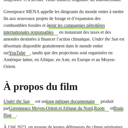
Greenpeace MENA appelle les dirigeants du monde entier à mettre
fin aux nouveaux projets de forage et d’expansion des
combustibles fossiles et à
tenir les compagnies pétrolières
internationales responsables
en instaurant des taxes et des
amendes destinées à financer l’action climatique.
Under the Sun
est
désormais disponible gratuitement dans le monde entier
sur
YouTube
, tandis que des projections sont organisées en
Amérique latine, en Afrique, en Asie, en Europe et au Moyen-
Orient.
À propos du film
Under the Sun
est un
long métrage documentaire
produit
par
Greenpeace Moyen-Orient et Afrique du Nord
,
Roots
et
Brain
Hug
.
À l’été 2023, un groupe de jeunes défenseurs du climat originaires