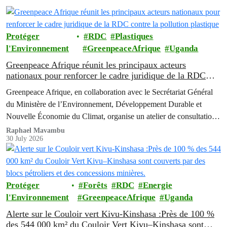
Protéger
RDC
Plastiques
l'Environnement
GreenpeaceAfrique
Uganda
Greenpeace Afrique réunit les principaux acteurs
nationaux pour renforcer le cadre juridique de la RDC
contre la pollution plastique
Greenpeace Afrique, en collaboration avec le Secrétariat Général
du Ministère de l’Environnement, Développement Durable et
Nouvelle Économie du Climat, organise un atelier de consultation
multipartite de deux jours afin de faire progresser les réformes
Raphael Mavambu
30 July 2026
politiques destinées à lutter contre la crise grandissante de la
pollution liée aux emballages plastiques en République
Démocratique du Congo (RDC).
Protéger
Forêts
RDC
Energie
l'Environnement
GreenpeaceAfrique
Uganda
Alerte sur le Couloir vert Kivu-Kinshasa :Près de 100 %
des 544 000 km² du Couloir Vert Kivu–Kinshasa sont