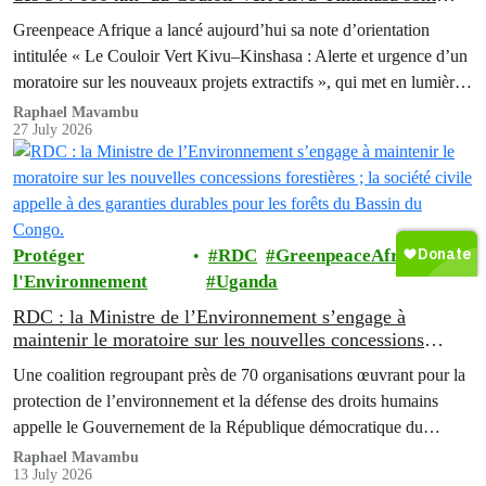
couverts par des blocs pétroliers et des concessions
Greenpeace Afrique a lancé aujourd’hui sa note d’orientation
minières.
intitulée « Le Couloir Vert Kivu–Kinshasa : Alerte et urgence d’un
moratoire sur les nouveaux projets extractifs », qui met en lumière
les profondes contradictions entre l’ambitieux programme de
Raphael Mavambu
27 July 2026
conservation de la République Démocratique du Congo (RDC) et
la poursuite de l’expansion des activités pétrolières, gazières et…
Protéger
RDC
GreenpeaceAfrique
l'Environnement
Uganda
RDC : la Ministre de l’Environnement s’engage à
maintenir le moratoire sur les nouvelles concessions
forestières ; la société civile appelle à des garanties
Une coalition regroupant près de 70 organisations œuvrant pour la
durables pour les forêts du Bassin du Congo.
protection de l’environnement et la défense des droits humains
appelle le Gouvernement de la République démocratique du
Congo (RDC) à maintenir le moratoire sur l’attribution de
Raphael Mavambu
13 July 2026
nouvelles concessions forestières industrielles.