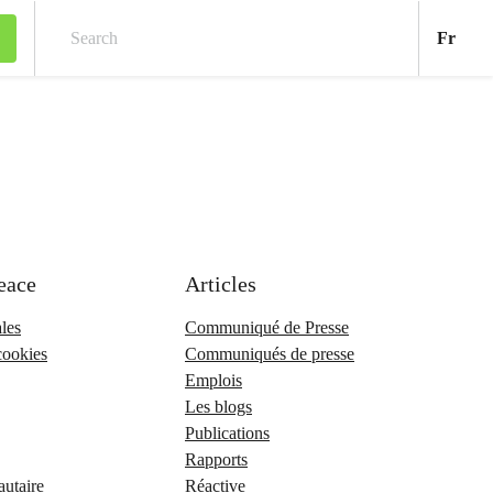
Fran
Fr
Search
eace
Articles
les
Communiqué de Presse
cookies
Communiqués de presse
Emplois
Les blogs
Publications
Rapports
utaire
Réactive