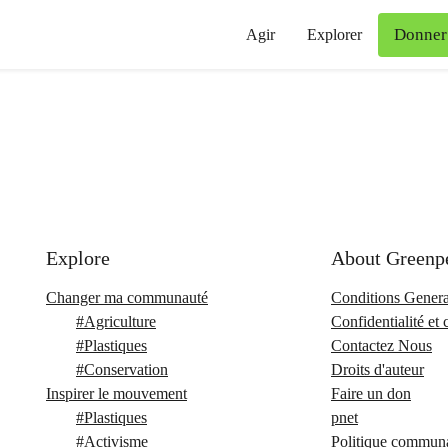
Donner
Agir
Explorer
Explore
About Greenp
Changer ma communauté
Conditions Genera
#
Agriculture
Confidentialité et 
#
Plastiques
Contactez Nous
#
Conservation
Droits d'auteur
Inspirer le mouvement
Faire un don
#
Plastiques
pnet
#
Activisme
Politique communa