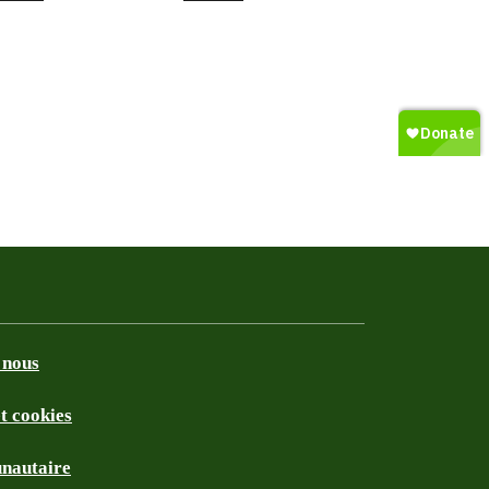
 nous
et cookies
nautaire