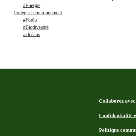
#
Energie
Protéger l'environnement
#
Forêts
#
Biodiversité
#
Océans
Collaborez avec
Confidentialité 
Politique commu