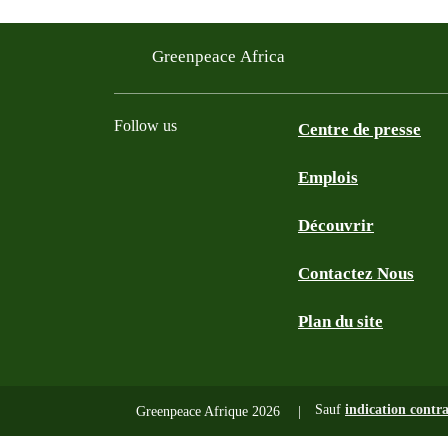
Greenpeace Africa
Follow us
Centre de presse
Emplois
Twitter
Youtube
Facebook
Instagram
Bluesky
Découvrir
Contactez Nous
Plan du site
Sauf
indication contra
Greenpeace Afrique 2026