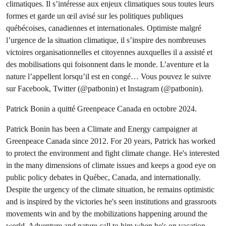
climatiques. Il s’intéresse aux enjeux climatiques sous toutes leurs
formes et garde un œil avisé sur les politiques publiques
québécoises, canadiennes et internationales. Optimiste malgré
l’urgence de la situation climatique, il s’inspire des nombreuses
victoires organisationnelles et citoyennes auxquelles il a assisté et
des mobilisations qui foisonnent dans le monde. L’aventure et la
nature l’appellent lorsqu’il est en congé… Vous pouvez le suivre
sur Facebook, Twitter (@patbonin) et Instagram (@patbonin).
Patrick Bonin a quitté Greenpeace Canada en octobre 2024.
Patrick Bonin has been a Climate and Energy campaigner at
Greenpeace Canada since 2012. For 20 years, Patrick has worked
to protect the environment and fight climate change. He's interested
in the many dimensions of climate issues and keeps a good eye on
public policy debates in Québec, Canada, and internationally.
Despite the urgency of the climate situation, he remains optimistic
and is inspired by the victories he's seen institutions and grassroots
movements win and by the mobilizations happening around the
world. Adventure and nature call to him when he's on vacation ...