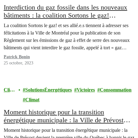
Interdiction du gaz fossile dans les nouveaux
bâtiments : la coalition Sortons le gaz!
applaudit la Ville de Montréal
La coalition Sortons le gaz! et ses allié.e.s tiennent à adresser ses
félicitations à la Ville de Montréal pour la publication de son
Règlement sur les émissions de gaz à effet de serre des nouveaux
bâtiments qui vient interdire le gaz fossile, appelé à tort « gaz
naturel », dans tous les bâtiments neufs de la métropole.…
Patrick Bonin
25 octobre, 2023
Clim
SolutionsÉnergétiques
Victoires
Consommation
at
Climat
Moment historique pour la transition
énergétique municipale : la Ville de Prévost
devient la première ville du Québec à bannir le
Moment historique pour la transition énergétique municipale : la
gaz des bâtiments
Ville de Prévost devient la première ville du Québec à bannir le gaz