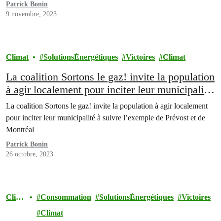
Patrick Bonin
9 novembre, 2023
Climat
SolutionsÉnergétiques
Victoires
Climat
La coalition Sortons le gaz! invite la population
à agir localement pour inciter leur municipalité
à suivre l’exemple de Prévost et de Montréal
La coalition Sortons le gaz! invite la population à agir localement
pour inciter leur municipalité à suivre l’exemple de Prévost et de
Montréal
Patrick Bonin
26 octobre, 2023
Clim
Consommation
SolutionsÉnergétiques
Victoires
at
Climat