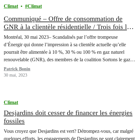
Climat
Climat
Communiqué – Offre de consommation de
GNR à la clientèle résidentielle / Trois fois le
prix pour du gaz imaginaire : Énergir trompe sa
Montréal, 30 mai 2023– Scandalisés par l’offre trompeuse
clientèle
d’Énergir qui donne l’impression à sa clientèle actuelle qu’elle
pourrait être alimentée à 10 %, 30 % ou 100 % en gaz naturel
renouvelable (GNR), des membres de la coalition Sortons le gaz!
alertent la population afin qu’elle ne tombe pas dans le panneau.
Patrick Bonin
Cette offre laisse…
30 mai, 2023
Climat
Desjardins doit cesser de financer les énergies
fossiles
Vous croyez que Desjardins est vert? Détrompez-vous, car malgré
quelques efforts, les engagements de Desjardins ne sont clairement