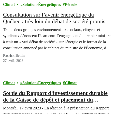
Climat
SolutionsÉnergétiques
Pétrole
Consultation sur l’avenir énergétique du
Québec : très loin du débat de société promis
Trente deux groupes environnementaux, sociaux, citoyens et
syndicaux dénoncent l'écart entre l'engagement du premier ministre
à tenir un « vrai débat de société » sur l'énergie et le format de la
consultation annoncé par le cabinet du ministre de l'Économie, de
l'Innovation et de l'Énergie, M. Pierre Fitzgibbon, le 26 avril 2023.
Patrick Bonin
27 avril, 2023
Climat
SolutionsÉnergétiques
Climat
Sortie du Rapport d’investissement durable
de la Caisse de dépôt et placement du
Québec (CDPQ) : des engagements
Montréal, 17 avril 2023 - En réaction à la présentation du Rapport
respectés, et d’autres à prendre rapidement