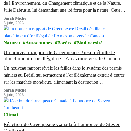
de l’Environnement, du Changement climatique et de la Nature,
arrêter et inverser la perte de biodiversité
Julie Dabrusin, lui demandant une loi forte pour la nature. Cette
pétition a été signée par plus de 116 000 personnes à travers le
Sarah Micho
3 juin, 2026
Canada, qui réclament que la nature soit protégée et que les…
Nature
Autochtones
Forêts
Biodiversité
Un nouveau rapport de Greenpeace Brésil détaille le
blanchiment d’or illégal de l’Amazonie vers le Canada
Un nouveau rapport révèle les failles dans le système des permis
miniers au Brésil qui permettent à l’or illégalement extrait d’entrer
sur les marchés mondiaux, alimentant la destruction
environnementale et aggravant les crises qui touchent les peuples
Sarah Micho
3 juin, 2026
autochtones d’Amazonie.
Climat
Réaction de Greenpeace Canada à l’annonce de Steven
Guilbeault