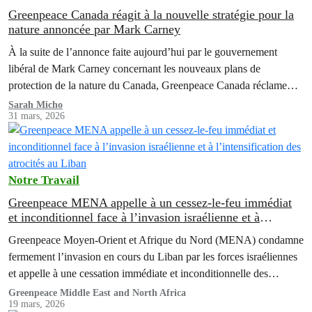
Greenpeace Canada réagit à la nouvelle stratégie pour la
nature annoncée par Mark Carney
À la suite de l’annonce faite aujourd’hui par le gouvernement
libéral de Mark Carney concernant les nouveaux plans de
protection de la nature du Canada, Greenpeace Canada réclame
une plus grande ambition assortie de mesures de responsabilisation
Sarah Micho
31 mars, 2026
solides, d’une meilleure transparence…
Notre Travail
Greenpeace MENA appelle à un cessez-le-feu immédiat
et inconditionnel face à l’invasion israélienne et à
l’intensification des atrocités au Liban
Greenpeace Moyen-Orient et Afrique du Nord (MENA) condamne
fermement l’invasion en cours du Liban par les forces israéliennes
et appelle à une cessation immédiate et inconditionnelle des
hostilités par toutes…
Greenpeace Middle East and North Africa
19 mars, 2026