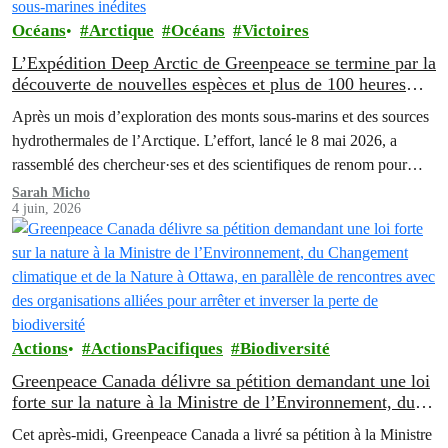
Océans
Arctique
Océans
Victoires
L’Expédition Deep Arctic de Greenpeace se termine par la
découverte de nouvelles espèces et plus de 100 heures
d’images sous-marines inédites
Après un mois d’exploration des monts sous-marins et des sources
hydrothermales de l’Arctique. L’effort, lancé le 8 mai 2026, a
rassemblé des chercheur·ses et des scientifiques de renom pour
explorer les écosystèmes des grands fonds marins à des
Sarah Micho
4 juin, 2026
profondeurs allant jusqu’à 3 000 mètres.
Actions
ActionsPacifiques
Biodiversité
Greenpeace Canada délivre sa pétition demandant une loi
forte sur la nature à la Ministre de l’Environnement, du
Changement climatique et de la Nature à Ottawa, en
Cet après-midi, Greenpeace Canada a livré sa pétition à la Ministre
parallèle de rencontres avec des organisations alliées pour