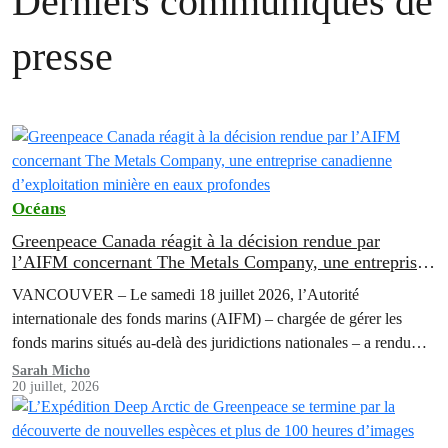
Derniers communiqués de
presse
Océans
Greenpeace Canada réagit à la décision rendue par
l’AIFM concernant The Metals Company, une entreprise
canadienne d’exploitation minière en eaux profondes
VANCOUVER – Le samedi 18 juillet 2026, l’Autorité
internationale des fonds marins (AIFM) – chargée de gérer les
fonds marins situés au-delà des juridictions nationales – a rendu
une décision confirmant qu’elle ne suspendrait pas son enquête sur
Sarah Micho
20 juillet, 2026
Nauru Ocean Resources Inc (« NORI ») et Tonga Offshore Mining
Limited (« TOML »), deux filiales de la minière canadienne The
Metals…