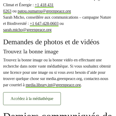
Climat et Énergie :
+1 418 431
0263
ou
patou.oumarou@greenpeace.org
Sarah Micho, conseillère aux communications – campagne Nature
et Biodiversité :
+1 647-428-0603
ou
sarah.micho@greenpeace.org
Demandes de photos et de vidéos
Trouvez la bonne image
Trouvez la bonne image ou la bonne vidéo en effectuant une
recherche dans notre vaste médiathèque. Si vous souhaitez obtenir
une licence pour une image ou si vous avez besoin d’aide pour
trouver quelque chose sur media.greenpeace.org, contactez-nous
par courriel à
media.library.int@greenpeace.org
.
Accédez à la médiathèque