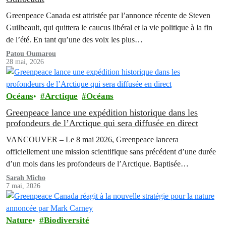
Greenpeace Canada est attristée par l’annonce récente de Steven
Guilbeault, qui quittera le caucus libéral et la vie politique à la fin
de l’été. En tant qu’une des voix les plus…
Patou Oumarou
28 mai, 2026
Océans
Arctique
Océans
Greenpeace lance une expédition historique dans les
profondeurs de l’Arctique qui sera diffusée en direct
VANCOUVER – Le 8 mai 2026, Greenpeace lancera
officiellement une mission scientifique sans précédent d’une durée
d’un mois dans les profondeurs de l’Arctique. Baptisée
l’expédition Deep Arctic, cette démarche historique est la première
Sarah Micho
7 mai, 2026
en son genre dans l’histoire de l’organisation.
Nature
Biodiversité