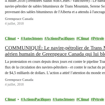
4 Juillet 2018 (Territoires Salish Non-Cédés / Vancouver) - Le bar
navire-pétrolier de sables bitumineux de Trans Mountain, Serene Sea, 
provenant des sables bitumineux de l'Alberta et a attendu à l'ancrage
Greenpeace Canada
4 juillet, 2018
Climat
Autochtones
ActionsPacifiques
Climat
Pétrole
COMMUNIQUÉ: Le navire-pétrolier de Trans Mo
aérien humain de Greenpeace Canada qui lui blo
heures
La protestation en cours depuis deux jours est contre le pipeline Tr
flux de la circulation des navires-pétroliers - et contre le rachat du
de $4,5 milliards de dollars. L’action a attiré l’attention du monde e
Greenpeace Canada
4 juillet, 2018
Climat
ActionsPacifiques
Autochtones
Climat
Pétrole