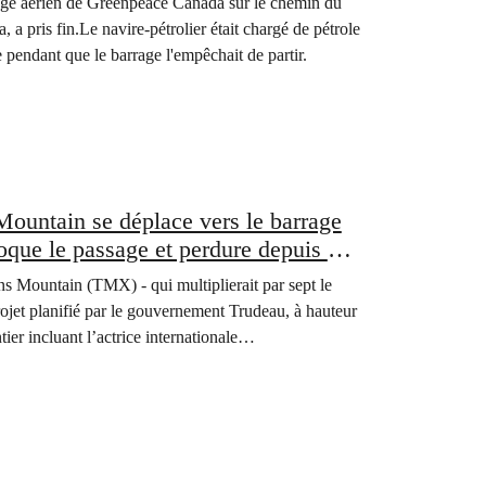
rage aérien de Greenpeace Canada sur le chemin du
a pris fin.Le navire-pétrolier était chargé de pétrole
 pendant que le barrage l'empêchait de partir.
untain se déplace vers le barrage
que le passage et perdure depuis 30
ans Mountain (TMX) - qui multiplierait par sept le
 projet planifié par le gouvernement Trudeau, à hauteur
ntier incluant l’actrice internationale…