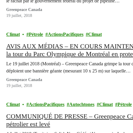
le rachat par le gouvernement fédéral du projet de pipeline…
Greenpeace Canada
19 juillet, 2018
Climat
Pétrole
ActionsPacifiques
Climat
AVIS AUX MÉDIAS – EN COURS MAINTENANT
la tour du Parc Olympique de Montréal en protes
Trans Mountain
Le 19 juillet 2018 (Montréal) – Greenpeace Canada grimpe la tour 
déploient une bannière géante (mesurant 10 x 25 m) sur laquelle…
Greenpeace Canada
19 juillet, 2018
Climat
ActionsPacifiques
Autochtones
Climat
Pétrole
COMMUNIQUÉ DE PRESSE – Greenpeace Canada:
pétrolier est levé