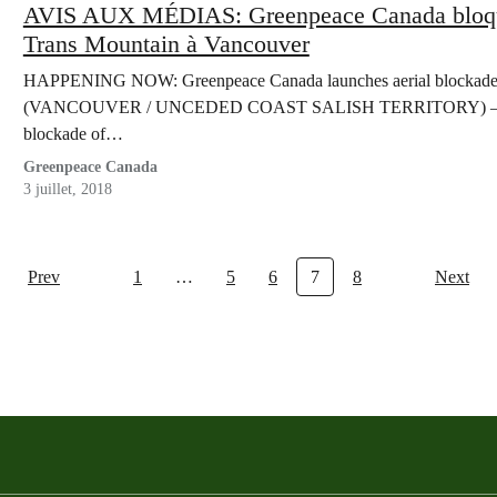
AVIS AUX MÉDIAS: Greenpeace Canada bloque l
Trans Mountain à Vancouver
HAPPENING NOW: Greenpeace Canada launches aerial blockade of 
(VANCOUVER / UNCEDED COAST SALISH TERRITORY) — Greenp
blockade of…
Greenpeace Canada
3 juillet, 2018
Prev
1
…
5
6
7
8
Next