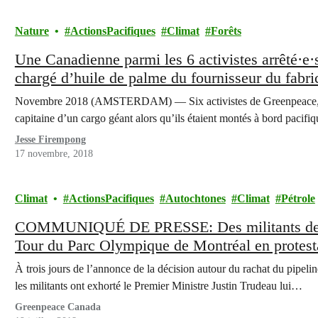
Nature
ActionsPacifiques
Climat
Forêts
Une Canadienne parmi les 6 activistes arrêté·e
chargé d’huile de palme du fournisseur du fabri
Novembre 2018 (AMSTERDAM) — Six activistes de Greenpeace, don
capitaine d’un cargo géant alors qu’ils étaient montés à bord paci
Jesse Firempong
17 novembre, 2018
Climat
ActionsPacifiques
Autochtones
Climat
Pétrole
COMMUNIQUÉ DE PRESSE: Des militants de G
Tour du Parc Olympique de Montréal en protesta
Trans Mountain
À trois jours de l’annonce de la décision autour du rachat du pipe
les militants ont exhorté le Premier Ministre Justin Trudeau lui…
Greenpeace Canada