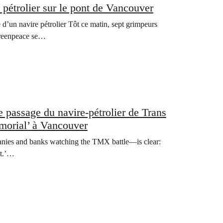
étrolier sur le pont de Vancouver
d’un navire pétrolier Tôt ce matin, sept grimpeurs
Greenpeace se…
ssage du navire-pétrolier de Trans
ers Memorial’ à Vancouver
nies and banks watching the TMX battle—is clear:
lt.’…