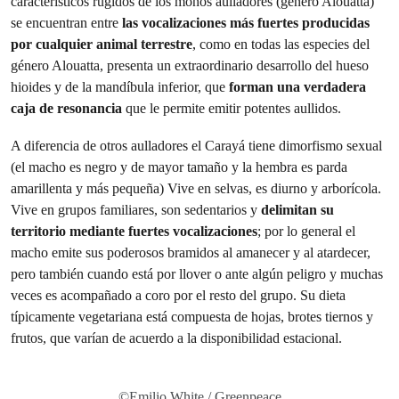
característicos rugidos de los monos aulladores (género Alouatta)
se encuentran entre
las vocalizaciones más fuertes producidas
por cualquier animal terrestre
, como en todas las especies del
género Alouatta, presenta un extraordinario desarrollo del hueso
hioides y de la mandíbula inferior, que
forman una verdadera
caja de resonancia
que le permite emitir potentes aullidos.
A diferencia de otros aulladores el Carayá tiene dimorfismo sexual
(el macho es negro y de mayor tamaño y la hembra es parda
amarillenta y más pequeña) Vive en selvas, es diurno y arborícola.
Vive en grupos familiares, son sedentarios y
delimitan su
territorio mediante fuertes vocalizaciones
; por lo general el
macho emite sus poderosos bramidos al amanecer y al atardecer,
pero también cuando está por llover o ante algún peligro y muchas
veces es acompañado a coro por el resto del grupo. Su dieta
típicamente vegetariana está compuesta de hojas, brotes tiernos y
frutos, que varían de acuerdo a la disponibilidad estacional.
©Emilio White / Greenpeace