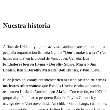
Nuestra historia
A fines de
1969
un grupo de activistas antinucleares formaron una
pequeña organización llamada Comité
“Don’t make a wave”
(No
hagas una ola) en la ciudad de Vancouver, Canadá.
Los
fundadores fueron Irving y Dorothy Stowe, Marie y Jim
Bohlen, Ben y Dorothy Metcalfe, Bob Hunter, y Paul Cote.
El
objetivo
del comité era intentar
detener una prueba de armas
nucleares subterráneas
que Estados Unidos estaba planeando
realizar en la isla de Amchitka,
en Alaska
. Con este fin, en 1971 el
grupo alquiló un barco pesquero llamado Phyllis Cormack y
navegó desde Vancouver hasta Amchitka. Sin embargo, cuando los
activistas estaban por llegar a destino la marina de Estados Unidos