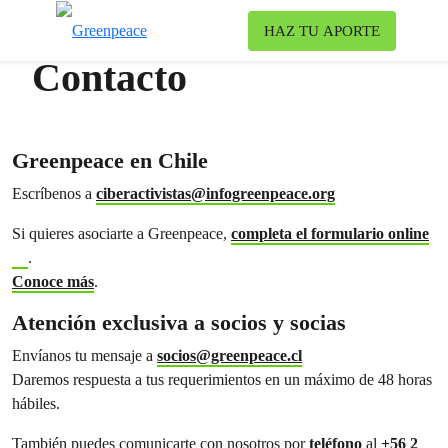
To
HAZ TU APORTE
Menu
Contacto
Greenpeace en Chile
Escríbenos a
ciberactivistas@infogreenpeace.org
Si quieres asociarte a Greenpeace,
completa el formulario online
.
Conoce más
.
Atención exclusiva a socios y socias
Envíanos tu mensaje a
socios@greenpeace.cl
Daremos respuesta a tus requerimientos en un máximo de 48 horas
hábiles.
También puedes comunicarte con nosotros por
teléfono
al
+56 2