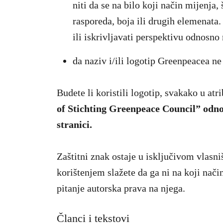
niti da se na bilo koji način mijenja,
rasporeda, boja ili drugih elemenata.
ili iskrivljavati perspektivu odnosno 
da naziv i/ili logotip Greenpeacea ne
Budete li koristili logotip, svakako u atri
of Stichting Greenpeace Counc
il”
odno
stranici.
Zaštitni znak ostaje u isključivom vlasn
korištenjem slažete da ga ni na koji način 
pitanje autorska prava na njega.
Članci i tekstovi