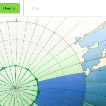
Doniraj
Traž