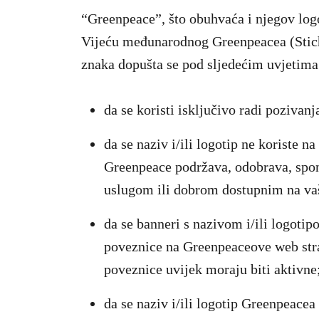
“Greenpeace”, što obuhvaća i njegov logo
Vijeću međunarodnog Greenpeacea (Stich
znaka dopušta se pod sljedećim uvjetima
da se koristi isključivo radi pozivan
da se naziv i/ili logotip ne koriste n
Greenpeace podržava, odobrava, spon
uslugom ili dobrom dostupnim na va
da se banneri s nazivom i/ili logoti
poveznice na Greenpeaceove web stra
poveznice uvijek moraju biti aktivne
da se naziv i/ili logotip Greenpeace