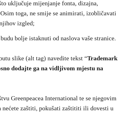
 što uključuje mijenjanje fonta, dizajna,
 Osim toga, ne smije se animirati, izobličavati
njihov izgled;
 budu bolje istaknuti od naslova vaše stranice.
butu slike (alt tag) navedite tekst “
Trademark
sno dodajte ga na vidljivom mjestu na
ištvu Greenpeacea International te se njegovim
nećete zaštiti, pokušati zaštititi ili dovesti u