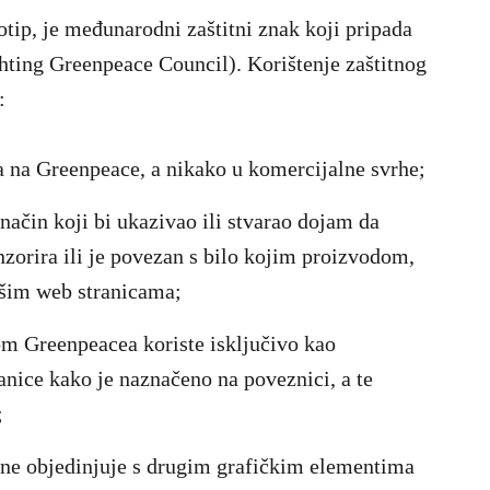
tip, je međunarodni zaštitni znak koji pripada
ting Greenpeace Council). Korištenje zaštitnog
:
ja na Greenpeace, a nikako u komercijalne svrhe;
a način koji bi ukazivao ili stvarao dojam da
zorira ili je povezan s bilo kojim proizvodom,
šim web stranicama;
pom Greenpeacea koriste isključivo kao
nice kako je naznačeno na poveznici, a te
;
a ne objedinjuje s drugim grafičkim elementima