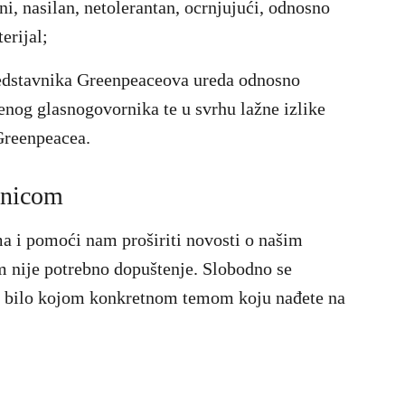
i, nasilan, netolerantan, ocrnjujući, odnosno
erijal;
redstavnika Greenpeaceova ureda odnosno
benog glasnogovornika te u svrhu lažne izlike
Greenpeacea.
anicom
ma i pomoći nam proširiti novosti o našim
m nije potrebno dopuštenje. Slobodno se
i bilo kojom konkretnom temom koju nađete na