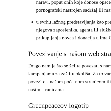
naravi, poput onih koje donose opscen
pornografski nastrojen sadržaj ili mat
u svrhu lažnog predstavljanja kao p
njegova zaposlenika, agenta ili služ
prikupljanja novca i donacija u ime 
Povezivanje s našom web str
Drago nam je što se želite povezati s na
kampanjama za zaštitu okoliša. Za to va
povežite s našom početnom stranicom il
našim stranicama.
Greenpeaceov logotip