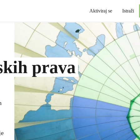
Aktiviraj se
Istraži
skih prava
h
je