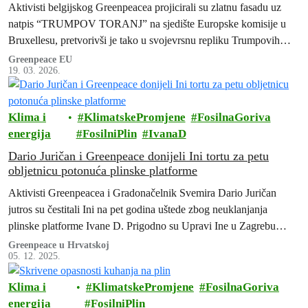
Aktivisti belgijskog Greenpeacea projicirali su zlatnu fasadu uz
natpis “TRUMPOV TORANJ” na sjedište Europske komisije u
Bruxellesu, pretvorivši je tako u svojevrsnu repliku Trumpovih
nebodera, uz poruku Greenpeacea vodstvu EU-a koje se danas
Greenpeace EU
19. 03. 2026.
sastaje da prestanu popuštati njegovim zahtjevima.
Klima i
KlimatskePromjene
FosilnaGoriva
energija
FosilniPlin
IvanaD
Dario Juričan i Greenpeace donijeli Ini tortu za petu
obljetnicu potonuća plinske platforme
Aktivisti Greenpeacea i Gradonačelnik Svemira Dario Juričan
jutros su čestitali Ini na pet godina uštede zbog neuklanjanja
plinske platforme Ivane D. Prigodno su Upravi Ine u Zagrebu
namijenili veliku “slavljeničku” tortu.
Greenpeace u Hrvatskoj
05. 12. 2025.
Klima i
KlimatskePromjene
FosilnaGoriva
energija
FosilniPlin