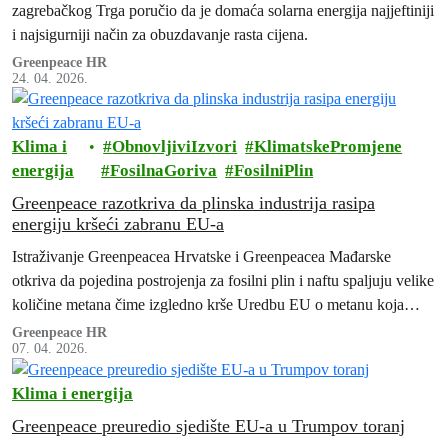
zagrebačkog Trga poručio da je domaća solarna energija najjeftiniji
i najsigurniji način za obuzdavanje rasta cijena.
Greenpeace HR
24. 04. 2026.
Klima i
ObnovljiviIzvori
KlimatskePromjene
energija
FosilnaGoriva
FosilniPlin
Greenpeace razotkriva da plinska industrija rasipa
energiju kršeći zabranu EU-a
Istraživanje Greenpeacea Hrvatske i Greenpeacea Mađarske
otkriva da pojedina postrojenja za fosilni plin i naftu spaljuju velike
količine metana čime izgledno krše Uredbu EU o metanu koja
zabranjuje rutinsko spaljivanje na baklji od 5. veljače 2026.
Greenpeace HR
07. 04. 2026.
Klima i energija
Greenpeace preuredio sjedište EU-a u Trumpov toranj