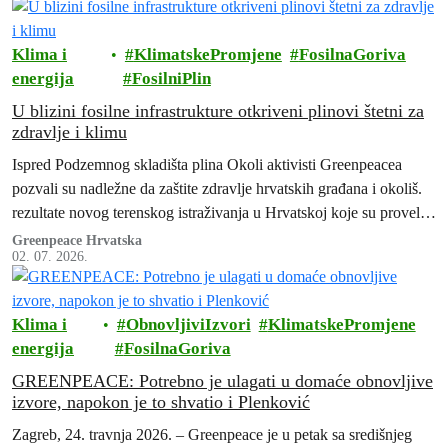
Klima i
KlimatskePromjene
FosilnaGoriva
energija
FosilniPlin
U blizini fosilne infrastrukture otkriveni plinovi štetni za
zdravlje i klimu
Ispred Podzemnog skladišta plina Okoli aktivisti Greenpeacea
pozvali su nadležne da zaštite zdravlje hrvatskih građana i okoliš.
rezultate novog terenskog istraživanja u Hrvatskoj koje su proveli
stručnjaci Greenpeacea Njemačke i Hrvatske te Greenpeaceovih
Greenpeace Hrvatska
02. 07. 2026.
istraživačkih laboratorija.
Klima i
ObnovljiviIzvori
KlimatskePromjene
energija
FosilnaGoriva
GREENPEACE: Potrebno je ulagati u domaće obnovljive
izvore, napokon je to shvatio i Plenković
Zagreb, 24. travnja 2026. – Greenpeace je u petak sa središnjeg