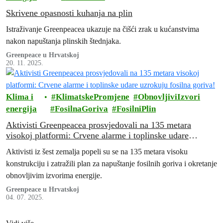
Skrivene opasnosti kuhanja na plin
Istraživanje Greenpeacea ukazuje na čišći zrak u kućanstvima
nakon napuštanja plinskih štednjaka.
Greenpeace u Hrvatskoj
20. 11. 2025.
Klima i
KlimatskePromjene
ObnovljiviIzvori
energija
FosilnaGoriva
FosilniPlin
Aktivisti Greenpeacea prosvjedovali na 135 metara
visokoj platformi: Crvene alarme i toplinske udare
uzrokuju fosilna goriva!
Aktivisti iz šest zemalja popeli su se na 135 metara visoku
konstrukciju i zatražili plan za napuštanje fosilnih goriva i okretanje
obnovljivim izvorima energije.
Greenpeace u Hrvatskoj
04. 07. 2025.