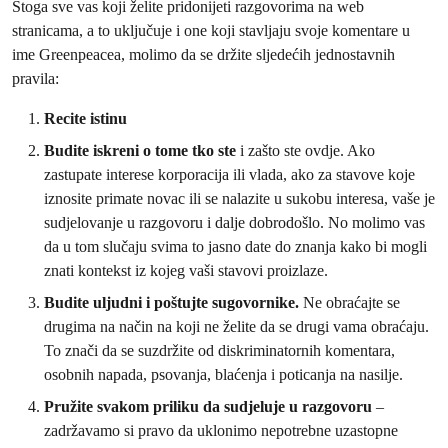
Stoga sve vas koji želite pridonijeti razgovorima na web
stranicama, a to uključuje i one koji stavljaju svoje komentare u
ime Greenpeacea, molimo da se držite sljedećih jednostavnih
pravila:
Recite istinu
Budite iskreni o tome tko ste
i zašto ste ovdje. Ako
zastupate interese korporacija ili vlada, ako za stavove koje
iznosite primate novac ili se nalazite u sukobu interesa, vaše je
sudjelovanje u razgovoru i dalje dobrodošlo. No molimo vas
da u tom slučaju svima to jasno date do znanja kako bi mogli
znati kontekst iz kojeg vaši stavovi proizlaze.
Budite uljudni i poštujte sugovornike.
Ne obraćajte se
drugima na način na koji ne želite da se drugi vama obraćaju.
To znači da se suzdržite od diskriminatornih komentara,
osobnih napada, psovanja, blaćenja i poticanja na nasilje.
Pružite svakom priliku da sudjeluje u razgovoru
–
zadržavamo si pravo da uklonimo nepotrebne uzastopne