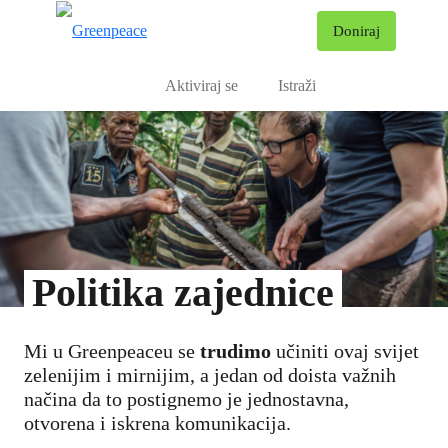
Pr
Doniraj
Izbornik
Aktiviraj se
Istraži
Politika zajednice
Mi u Greenpeaceu se
trudimo
učiniti ovaj svijet
zelenijim i mirnijim, a jedan od doista važnih
načina da to postignemo je jednostavna,
otvorena i iskrena komunikacija.