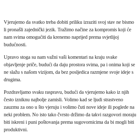
Vjerujemo da svatko treba dobiti priliku izraziti svoj stav ne bismo
li pronašli zajednički jezik. Tražimo načine za kompromis koji će
nam svima omogućiti da krenemo naprijed prema svjetlijoj
budućnosti.
Upravo stoga su nam važni vaši komentari na kraju svake
objavljenje priče, budući da daju prostora svima, pa i onima koji se
ne slažu s našom vizijom, da bez posljedica razmjene svoje ideje s
drugima.
Pozdravljamo svaku raspravu, budući da vjerujemo kako iz njih
često izniknu najbolje zamisli. Volimo kad se ljudi strastveno
zauzmu za ono u što vjeruju i volimo čuti nove ideje ili poglede na
neki problem. No isto tako čvrsto držimo da takvi razgovori moraju
biti iskreni i puni poštovanja prema sugovornicima da bi mogli biti
produktivni.