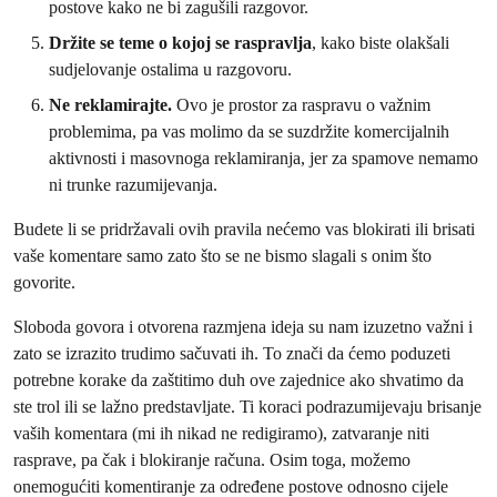
postove kako ne bi zagušili razgovor.
Držite se teme o kojoj se raspravlja
, kako biste olakšali
sudjelovanje ostalima u razgovoru.
Ne reklamirajte.
Ovo je prostor za raspravu o važnim
problemima, pa vas molimo da se suzdržite komercijalnih
aktivnosti i masovnoga reklamiranja, jer za spamove nemamo
ni trunke razumijevanja.
Budete li se pridržavali ovih pravila nećemo vas blokirati ili brisati
vaše komentare samo zato što se ne bismo slagali s onim što
govorite.
Sloboda govora i otvorena razmjena ideja su nam izuzetno važni i
zato se izrazito trudimo sačuvati ih. To znači da ćemo poduzeti
potrebne korake da zaštitimo duh ove zajednice ako shvatimo da
ste trol ili se lažno predstavljate. Ti koraci podrazumijevaju brisanje
vaših komentara (mi ih nikad ne redigiramo), zatvaranje niti
rasprave, pa čak i blokiranje računa. Osim toga, možemo
onemogućiti komentiranje za određene postove odnosno cijele