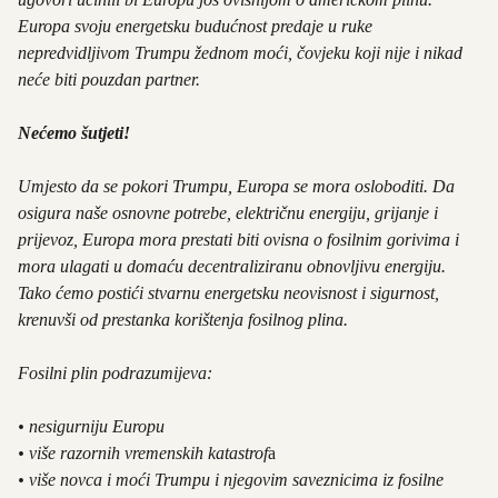
r
t
Europa svoju energetsku budućnost predaje u ruke
m
t
nepredvidljivom Trumpu žednom moći, čovjeku koji nije i nikad
a
e
neće biti pouzdan partner.
t
r
i
Nećemo šutjeti!
o
n
Umjesto da se pokori Trumpu, Europa se mora osloboditi. Da
(
osigura naše osnovne potrebe, električnu energiju, grijanje i
O
b
prijevoz, Europa mora prestati biti ovisna o fosilnim gorivima i
a
mora ulagati u domaću decentraliziranu obnovljivu energiju.
v
Tako ćemo postići stvarnu energetsku neovisnost i sigurnost,
e
z
krenuvši od prestanka korištenja fosilnog plina.
n
o
Fosilni plin podrazumijeva:
)
• nesigurniju Europu
• više razornih vremenskih katastrof
a
• više novca i moći Trumpu i njegovim saveznicima iz fosilne