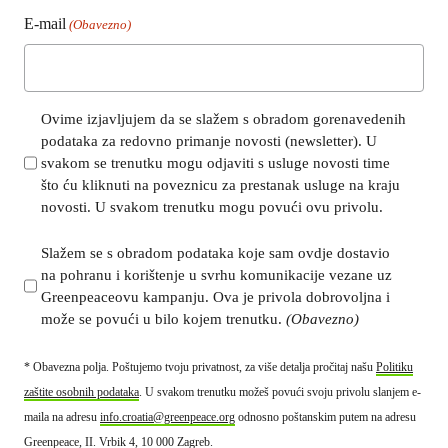
E-mail
(Obavezno)
s
Ovime izjavljujem da se slažem s obradom gorenavedenih
podataka za redovno primanje novosti (newsletter). U
u
svakom se trenutku mogu odjaviti s usluge novosti time
b
što ću kliknuti na poveznicu za prestanak usluge na kraju
s
novosti. U svakom trenutku mogu povući ovu privolu.
c
r
s
Slažem se s obradom podataka koje sam ovdje dostavio
i
na pohranu i korištenje u svrhu komunikacije vezane uz
u
p
Greenpeaceovu kampanju. Ova je privola dobrovoljna i
b
t
može se povući u bilo kojem trenutku.
(Obavezno)
s
i
c
o
* Obavezna polja. Poštujemo tvoju privatnost, za više detalja pročitaj našu
Politiku
r
n
zaštite osobnih podataka
. U svakom trenutku možeš povući svoju privolu slanjem e-
i
s
maila na adresu
info.croatia@greenpeace.org
odnosno poštanskim putem na adresu
p
_
Greenpeace, II. Vrbik 4, 10 000 Zagreb.
t