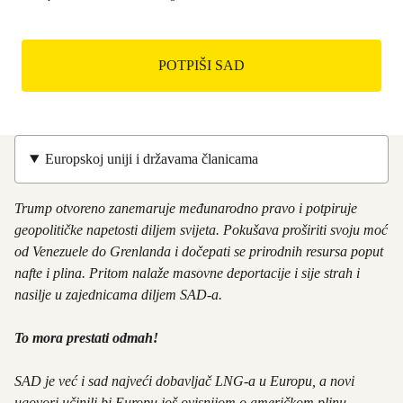
h
i
r
o
_
n
c
s
o
_
m
h
m
r
u
Europskoj uniji i državama članicama
_
n
g
i
Trump otvoreno zanemaruje međunarodno pravo i potpiruje
d
t
geopolitičke napetosti diljem svijeta. Pokušava proširiti svoju moć
p
y
od Venezuele do Grenlanda i dočepati se prirodnih resursa poput
r
_
nafte i plina. Pritom nalaže masovne deportacije i sije strah i
_
n
nasilje u zajednicama diljem SAD-a.
c
e
o
w
To mora prestati odmah!
n
s
f
l
SAD je već i sad najveći dobavljač LNG-a u Europu, a novi
i
e
ugovori učinili bi Europu još ovisnijom o američkom plinu.