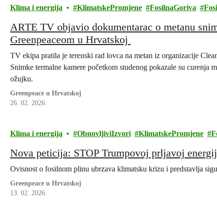
Klima i energija
KlimatskePromjene
FosilnaGoriva
Fosi
ARTE TV objavio dokumentarac o metanu snim
Greenpeaceom u Hrvatskoj
TV ekipa pratila je terenski rad lovca na metan iz organizacije Cl
Snimke termalne kamere početkom studenog pokazale su curenja meta
ožujku.
Greenpeace u Hrvatskoj
26. 02. 2026.
Klima i energija
ObnovljiviIzvori
KlimatskePromjene
F
Nova peticija: STOP Trumpovoj prljavoj energij
Ovisnost o fosilnom plinu ubrzava klimatsku krizu i predstavlja sig
Greenpeace u Hrvatskoj
13. 02. 2026.