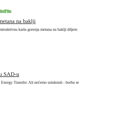
lniPlin
metana na baklji
 interaktivnu kartu gorenja metana na baklji diljem
 u SAD-u
a Energy Transfer. Ali nećemo ustuknuti - borba se