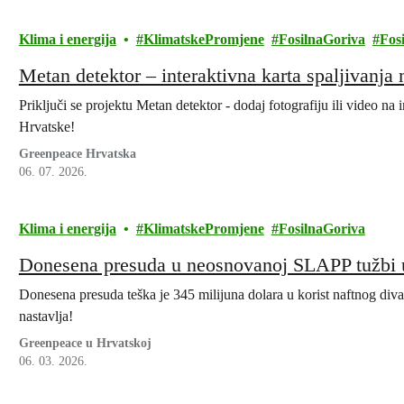
Klima i energija
KlimatskePromjene
FosilnaGoriva
Fosi
Metan detektor – interaktivna karta spaljivanja 
Priključi se projektu Metan detektor - dodaj fotografiju ili video na
Hrvatske!
Greenpeace Hrvatska
06. 07. 2026.
Klima i energija
KlimatskePromjene
FosilnaGoriva
Donesena presuda u neosnovanoj SLAPP tužbi
Donesena presuda teška je 345 milijuna dolara u korist naftnog div
nastavlja!
Greenpeace u Hrvatskoj
06. 03. 2026.