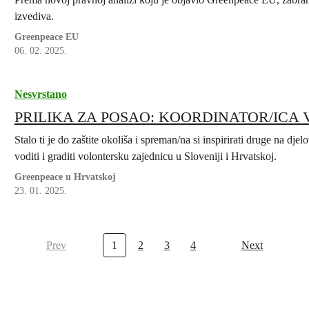
izvediva.
Greenpeace EU
06. 02. 2025.
Nesvrstano
PRILIKA ZA POSAO: KOORDINATOR/ICA
Stalo ti je do zaštite okoliša i spreman/na si inspirirati druge na dj
voditi i graditi volontersku zajednicu u Sloveniji i Hrvatskoj.
Greenpeace u Hrvatskoj
23. 01. 2025.
Prev
1
2
3
4
Next