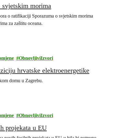
o svjetskim morima
ra o ratifikaciji Sporazuma o svjetskim morima
ma za zaštitu oceana.
omjene
ObnovljiviIzvori
iciju hrvatske elektroenergetike
arskom domu u Zagrebu.
omjene
ObnovljiviIzvori
ih projekata u EU
a novih fosilnih projekata u EU-u bila bi potpuno