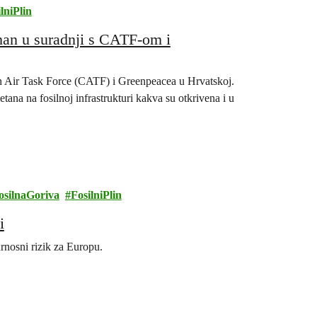
lniPlin
an u suradnji s CATF-om i
ean Air Task Force (CATF) i Greenpeacea u Hrvatskoj.
na na fosilnoj infrastrukturi kakva su otkrivena i u
osilnaGoriva
FosilniPlin
i
urnosni rizik za Europu.