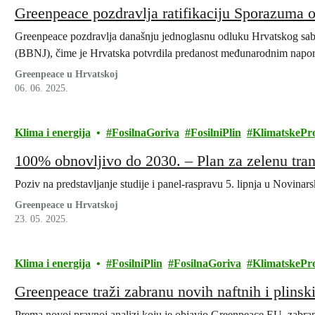
Greenpeace pozdravlja ratifikaciju Sporazuma 
Greenpeace pozdravlja današnju jednoglasnu odluku Hrvatskog sabo
(BBNJ), čime je Hrvatska potvrdila predanost međunarodnim napori
Greenpeace u Hrvatskoj
06. 06. 2025.
Klima i energija
FosilnaGoriva
FosilniPlin
KlimatskePr
100% obnovljivo do 2030. – Plan za zelenu tranz
Poziv na predstavljanje studije i panel-raspravu 5. lipnja u Novin
Greenpeace u Hrvatskoj
23. 05. 2025.
Klima i energija
FosilniPlin
FosilnaGoriva
KlimatskePr
Greenpeace traži zabranu novih naftnih i plinsk
Prema novoj pravnoj analizi koju je objavio Greenpeace EU, zabran