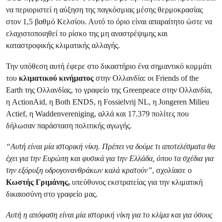
να περιοριστεί η αύξηση της παγκόσμιας μέσης θερμοκρασίας
στον 1,5 βαθμό Κελσίου. Αυτό το όριο είναι απαραίτητο ώστε να
ελαχιστοποιηθεί το ρίσκο της μη αναστρέψιμης και
καταστροφικής κλιματικής αλλαγής.
Την υπόθεση αυτή έφερε στο δικαστήριο ένα σημαντικό κομμάτι
του
κλιματικού κινήματος
στην Ολλανδία: οι Friends of the
Earth της Ολλανδίας, το γραφείο της Greenpeace στην Ολλανδία,
η ActionAid, η Both ENDS, η Fossielvrij NL, η Jongeren Milieu
Actief, η Waddenvereniging, αλλά και 17.379 πολίτες που
δήλωσαν παράσταση πολιτικής αγωγής.
“Αυτή είναι μία ιστορική νίκη. Πρέπει να δούμε τι αποτελέσματα θα
έχει για την Ευρώπη και φυσικά για την Ελλάδα, όπου τα σχέδια για
την εξόρυξη υδρογονανθράκων καλά κρατούν”
, σχολίασε ο
Κωστής Γριμάνης,
υπεύθυνος εκστρατείας για την κλιματική
δικαιοσύνη στο γραφείο μας.
Αυτή η απόφαση είναι μία ιστορική νίκη για το κλίμα και για όσους