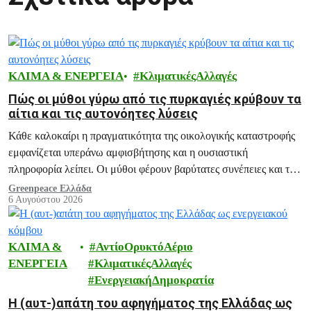
ΚΛΙΜΑ & ΕΝΕΡΓΕΙΑ
ΚλιματικέςΑλλαγές
Πώς οι μύθοι γύρω από τις πυρκαγιές κρύβουν τα
αίτια και τις αυτονόητες λύσεις
Κάθε καλοκαίρι η πραγματικότητα της οικολογικής καταστροφής
εμφανίζεται υπεράνω αμφισβήτησης και η ουσιαστική
πληροφορία λείπει. Οι μύθοι φέρουν βαρύτατες συνέπειες και το
ξεδιάλυμά τους αποτελεί ευθύνη μας.
Greenpeace Ελλάδα
6 Αυγούστου 2026
ΚΛΙΜΑ &
ΑντίοΟρυκτόΑέριο
ΕΝΕΡΓΕΙΑ
ΚλιματικέςΑλλαγές
ΕνεργειακήΔημοκρατία
H (αυτ-)απάτη του αφηγήματος της Ελλάδας ως