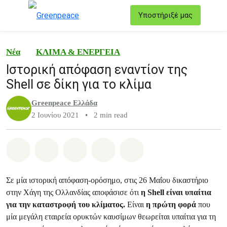
T
Υποστήριξέ μας
Μενού
Νέα
ΚΛΙΜΑ & ΕΝΕΡΓΕΙΑ
Ιστορική απόφαση εναντίον της
Shell σε δίκη για το κλίμα
Greenpeace Ελλάδα
2 Ιουνίου 2021
•
2 min read
Share on Whatsapp
Share on Facebook
Share on Twitter
Share via Email
Share on Bluesky
Σε μία ιστορική απόφαση-ορόσημο, στις 26 Μαΐου δικαστήριο
στην Χάγη της Ολλανδίας αποφάσισε ότι
η Shell είναι υπαίτια
για την καταστροφή του κλίματος.
Είναι
η πρώτη φορά
που
μία μεγάλη εταιρεία ορυκτών καυσίμων θεωρείται υπαίτια για τη