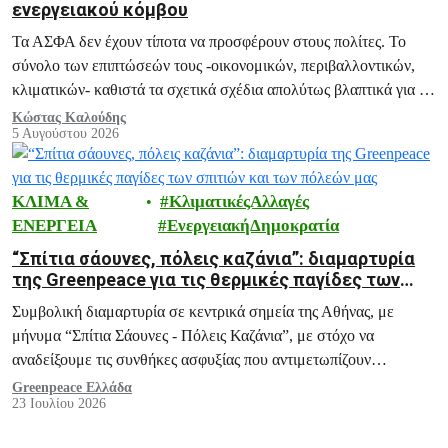
ενεργειακού κόμβου
Τα ΑΣΦΑ δεν έχουν τίποτα να προσφέρουν στους πολίτες. Το
σύνολο των επιπτώσεών τους -οικονομικών, περιβαλλοντικών,
κλιματικών- καθιστά τα σχετικά σχέδια απολύτως βλαπτικά για το
μέλλον της Ελλάδας.
Κώστας Καλούδης
5 Αυγούστου 2026
ΚΛΙΜΑ &
ΚλιματικέςΑλλαγές
ΕΝΕΡΓΕΙΑ
ΕνεργειακήΔημοκρατία
“Σπίτια σάουνες, πόλεις καζάνια”: διαμαρτυρία
της Greenpeace για τις θερμικές παγίδες των
σπιτιών και των πόλεών μας
Συμβολική διαμαρτυρία σε κεντρικά σημεία της Αθήνας, με
μήνυμα “Σπίτια Σάουνες - Πόλεις Καζάνια”, με στόχο να
αναδείξουμε τις συνθήκες ασφυξίας που αντιμετωπίζουν
εκατομμύρια πολίτες κάθε καλοκαίρι, και ειδικά σε περιόδους
Greenpeace Ελλάδα
23 Ιουλίου 2026
καύσωνα, μέσα στα ίδια τους τα σπίτια.