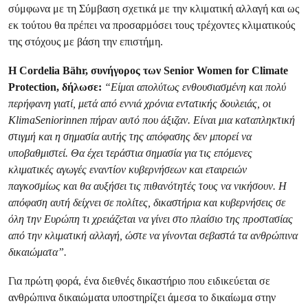
σύμφωνα με τη Σύμβαση σχετικά με την κλιματική αλλαγή και ως
εκ τούτου θα πρέπει να προσαρμόσει τους τρέχοντες κλιματικούς
της στόχους με βάση την επιστήμη.
Η Cordelia Bähr, συνήγορος των Senior Women for Climate
Protection, δήλωσε:
“Είμαι απολύτως ενθουσιασμένη και πολύ
περήφανη γιατί, μετά από εννιά χρόνια εντατικής δουλειάς, οι
KlimaSeniorinnen πήραν αυτό που άξιζαν. Είναι μια καταπληκτική
στιγμή και η σημασία αυτής της απόφασης δεν μπορεί να
υποβαθμιστεί. Θα έχει τεράστια σημασία για τις επόμενες
κλιματικές αγωγές εναντίον κυβερνήσεων και εταιρειών
παγκοσμίως και θα αυξήσει τις πιθανότητές τους να νικήσουν. Η
απόφαση αυτή δείχνει σε πολίτες, δικαστήρια και κυβερνήσεις σε
όλη την Ευρώπη τι χρειάζεται να γίνει στο πλαίσιο της προστασίας
από την κλιματική αλλαγή, ώστε να γίνονται σεβαστά τα ανθρώπινα
δικαιώματα”.
Για πρώτη φορά, ένα διεθνές δικαστήριο που ειδικεύεται σε
ανθρώπινα δικαιώματα υποστηρίζει άμεσα το δικαίωμα στην