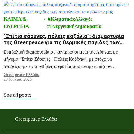
ΚΛΙΜΑ &
ΚλιματικέςΑλλαγές
ΕΝΕΡΓΕΙΑ
ΕνεργειακήΔημοκρατία
“Σπίτια σάουνες, πόλεις καζάνια”: διαμαρτυρία
της Greenpeace για τις θερμικές παγίδες των
σπιτιών και των πόλεών μας
Συμβολική διαμαρτυρία σε κεντρικά σημεία της Αθήνας, με
μήνυμα “Σπίτια Σάουνες - Πόλεις Καζάνια”, με στόχο να
αναδείξουμε τις συνθήκες ασφυξίας που αντιμετωπίζουν
εκατομμύρια πολίτες κάθε καλοκαίρι, και ειδικά σε περιόδους
Greenpeace Ελλάδα
23 Ιουλίου 2026
καύσωνα, μέσα στα ίδια τους τα σπίτια.
See all posts
Greenpeace Ελλάδα