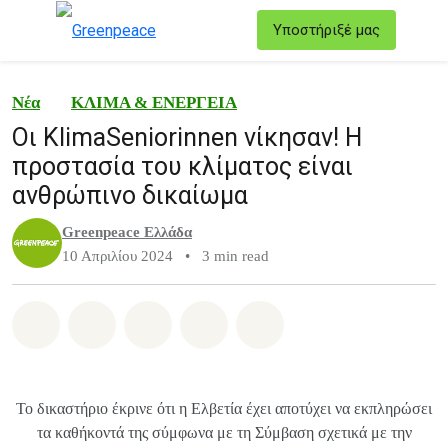
T
Υποστήριξέ μας
Μενού
Νέα
ΚΛΙΜΑ & ΕΝΕΡΓΕΙΑ
Οι KlimaSeniorinnen νίκησαν! Η
προστασία του κλίματος είναι
ανθρώπινο δικαίωμα
Greenpeace Ελλάδα
10 Απριλίου 2024
•
3 min read
Share on Whatsapp
Share on Facebook
Share on Twitter
Share via Email
Share on Bluesky
Το δικαστήριο έκρινε ότι η Ελβετία έχει αποτύχει να εκπληρώσει
τα καθήκοντά της σύμφωνα με τη Σύμβαση σχετικά με την