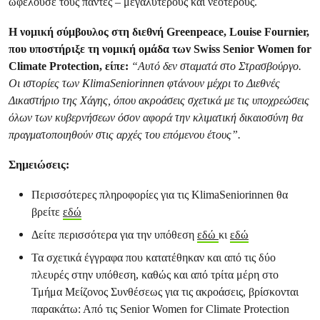
ωφελούσε τους πάντες – μεγαλύτερους και νεότερους.
Η νομική σύμβουλος στη διεθνή Greenpeace, Louise Fournier,
που υποστήριξε τη νομική ομάδα των Swiss Senior Women for
Climate Protection, είπε:
“Αυτό δεν σταματά στο Στρασβούργο.
Οι ιστορίες των KlimaSeniorinnen φτάνουν μέχρι το Διεθνές
Δικαστήριο της Χάγης, όπου ακροάσεις σχετικά με τις υποχρεώσεις
όλων των κυβερνήσεων όσον αφορά την κλιματική δικαιοσύνη θα
πραγματοποιηθούν στις αρχές του επόμενου έτους”.
Σημειώσεις:
Περισσότερες πληροφορίες για τις KlimaSeniorinnen θα
βρείτε
εδώ
Δείτε περισσότερα για την υπόθεση
εδώ
κι
εδώ
Τα σχετικά έγγραφα που κατατέθηκαν και από τις δύο
πλευρές στην υπόθεση, καθώς και από τρίτα μέρη στο
Τμήμα Μείζονος Συνθέσεως για τις ακροάσεις, βρίσκονται
παρακάτω: Από τις Senior Women for Climate Protection