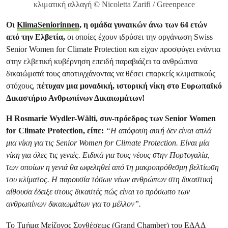
κλιματική αλλαγή © Nicoletta Zarifi / Greenpeace
Οι
KlimaSeniorinnen
, η ομάδα γυναικών άνω των 64 ετών
από την Ελβετία,
οι οποίες έχουν ιδρύσει την οργάνωση Swiss
Senior Women for Climate Protection και είχαν προσφύγει ενάντια
στην ελβετική κυβέρνηση επειδή παραβιάζει τα ανθρώπινα
δικαιώματά τους αποτυγχάνοντας να θέσει επαρκείς κλιματικούς
στόχους,
πέτυχαν μια μοναδική, ιστορική νίκη στο Ευρωπαϊκό
Δικαστήριο Ανθρωπίνων Δικαιωμάτων!
Η Rosmarie Wydler-Wälti, συν-πρόεδρος των Senior Women
for Climate Protection, είπε:
“Η απόφαση αυτή δεν είναι απλά
μια νίκη για τις Senior Women for Climate Protection. Είναι μία
νίκη για όλες τις γενιές. Ειδικά για τους νέους στην Πορτογαλία,
των οποίων η γενιά θα ωφεληθεί από τη μακροπρόθεσμη βελτίωση
του κλίματος. Η παρουσία τόσων νέων ανθρώπων στη δικαστική
αίθουσα έδειξε στους δικαστές πώς είναι το πρόσωπο των
ανθρωπίνων δικαιωμάτων για το μέλλον”.
Το Τμήμα Μείζονος Συνθέσεως (Grand Chamber) του ΕΔΑΔ