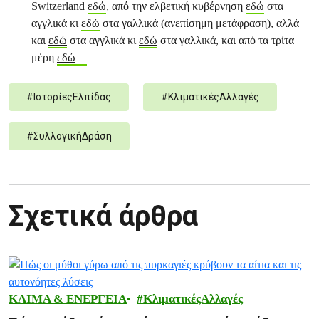
Switzerland
εδώ
, από την ελβετική κυβέρνηση
εδώ
στα
αγγλικά κι
εδώ
στα γαλλικά (ανεπίσημη μετάφραση), αλλά
και
εδώ
στα αγγλικά κι
εδώ
στα γαλλικά, και από τα τρίτα
μέρη
εδώ
#
ΙστορίεςΕλπίδας
#
ΚλιματικέςΑλλαγές
#
ΣυλλογικήΔράση
Σχετικά άρθρα
ΚΛΙΜΑ & ΕΝΕΡΓΕΙΑ
ΚλιματικέςΑλλαγές