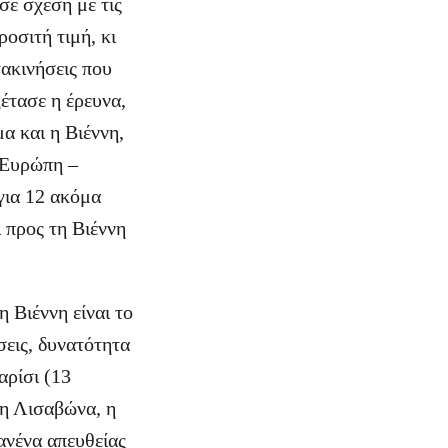
σε σχέση με τις
οσιτή τιμή, κι
τακινήσεις που
έτασε η έρευνα,
α και η Βιέννη,
ν Ευρώπη –
για 12 ακόμα
ι προς τη Βιέννη
η Βιέννη είναι το
σεις, δυνατότητα
αρίσι (13
, η Λισαβώνα, η
κανένα απευθείας