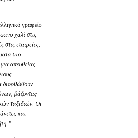
ελληνικό γραφείο
κινο χαλί στις
 στις εταιρείες,
ματα στο
 για απευθείας
στους
να διορθώσουν
ρένων, βάζοντας
κών ταξιδιών. Οι
άνετες και
ήτη.”