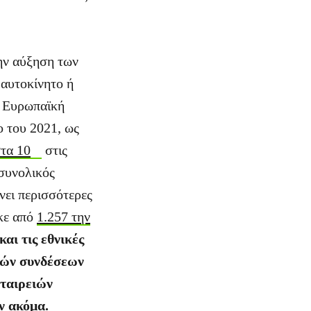
την αύξηση των
αυτοκίνητο ή
η Ευρωπαϊκή
 του 2021, ως
τα 10
στις
 συνολικός
νει περισσότερες
ηκε από
1.257 την
αι τις εθνικές
κών συνδέσεων
εταιρειών
ν ακόμα.