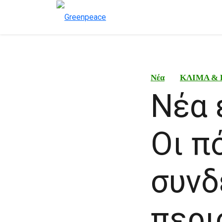
Νέα
ΚΛΙΜΑ & 
Νέα 
Οι π
συνδ
περι