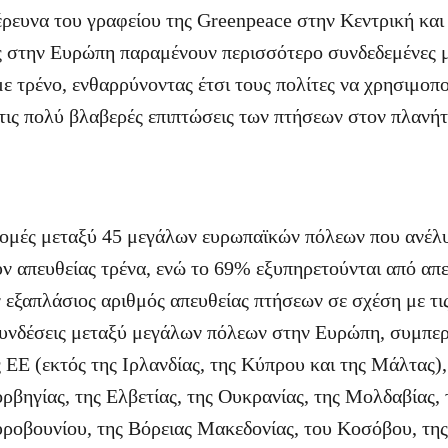
ρευνα του γραφείου της Greenpeace στην Κεντρική και
ς στην Ευρώπη παραμένουν περισσότερο συνδεδεμένες μ
ε τρένο, ενθαρρύνοντας έτσι τους πολίτες να χρησιμοπο
τις πολύ βλαβερές επιπτώσεις των πτήσεων στον πλανήτ
ρομές μεταξύ 45 μεγάλων ευρωπαϊκών πόλεων που ανέλυ
ν απευθείας τρένα, ενώ το 69% εξυπηρετούνται από απε
ν εξαπλάσιος αριθμός απευθείας πτήσεων σε σχέση με τι
συνδέσεις μεταξύ μεγάλων πόλεων στην Ευρώπη, συμπε
 ΕΕ (εκτός της Ιρλανδίας, της Κύπρου και της Μάλτας)
ρβηγίας, της Ελβετίας, της Ουκρανίας, της Μολδαβίας, 
ροβουνίου, της Βόρειας Μακεδονίας, του Κοσόβου, της