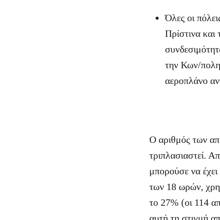
Όλες οι πόλει
Πρίστινα και 
συνδεσιμότητα
την Κων/πολη)
αεροπλάνο αντ
Ο αριθμός των α
τριπλασιαστεί. Α
μπορούσε να έχει 
των 18 ωρών, χρη
το 27% (οι 114 απ
αυτή τη στιγμή απ