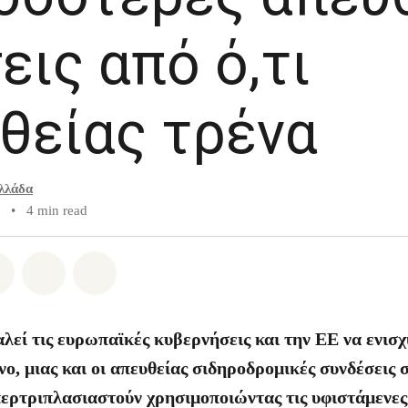
εις από ό,τι
θείας τρένα
λλάδα
•
4 min read
atsapp
on Facebook
Share on Twitter
Share via Email
Share on Bluesky
λεί τις ευρωπαϊκές κυβερνήσεις και την ΕΕ να ενισχ
νο, μιας και οι απευθείας σιδηροδρομικές συνδέσεις
ερτριπλασιαστούν χρησιμοποιώντας τις υφιστάμενες