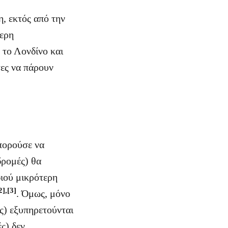
η, εκτός από την
τερη
 το Λονδίνο και
τες να πάρουν
πορούσε να
δρομές) θα
διού μικρότερη
2],[3]
. Όμως, μόνο
ές) εξυπηρετούνται
ς) δεν