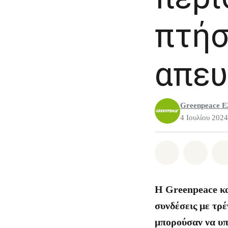
πτήσ
απευ
Greenpeace Ε
4 Ιουλίου 2024
Share on Wh
Share 
Η Greenpeace κα
συνδέσεις με τρέ
μπορούσαν να υπ