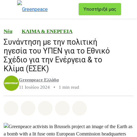
T
Υποστήριξέ μας
Μενού
Νέα
ΚΛΙΜΑ & ΕΝΕΡΓΕΙΑ
Συνάντηση με την πολιτική
ηγεσία του ΥΠΕΝ για το Εθνικό
Σχέδιο για την Ενέργεια & το
Κλίμα (ΕΣΕΚ)
Greenpeace Ελλάδα
11 Ιουλίου 2024
•
1 min read
Share on Whatsapp
Share on Facebook
Share on Twitter
Share via Email
Share on Bluesky