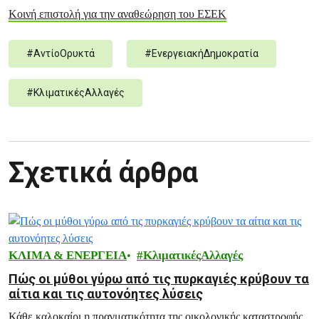
Κοινή επιστολή για την αναθεώρηση του ΕΣΕΚ
#
ΑντίοΟρυκτά
#
ΕνεργειακήΔημοκρατία
#
ΚλιματικέςΑλλαγές
Σχετικά άρθρα
ΚΛΙΜΑ & ΕΝΕΡΓΕΙΑ
ΚλιματικέςΑλλαγές
Πώς οι μύθοι γύρω από τις πυρκαγιές κρύβουν τα
αίτια και τις αυτονόητες λύσεις
Κάθε καλοκαίρι η πραγματικότητα της οικολογικής καταστροφής