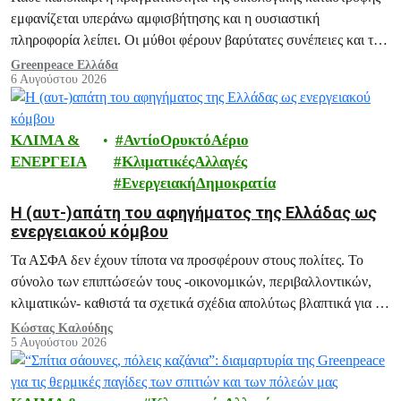
εμφανίζεται υπεράνω αμφισβήτησης και η ουσιαστική
πληροφορία λείπει. Οι μύθοι φέρουν βαρύτατες συνέπειες και το
ξεδιάλυμά τους αποτελεί ευθύνη μας.
Greenpeace Ελλάδα
6 Αυγούστου 2026
ΚΛΙΜΑ &
ΑντίοΟρυκτόΑέριο
ΕΝΕΡΓΕΙΑ
ΚλιματικέςΑλλαγές
ΕνεργειακήΔημοκρατία
H (αυτ-)απάτη του αφηγήματος της Ελλάδας ως
ενεργειακού κόμβου
Τα ΑΣΦΑ δεν έχουν τίποτα να προσφέρουν στους πολίτες. Το
σύνολο των επιπτώσεών τους -οικονομικών, περιβαλλοντικών,
κλιματικών- καθιστά τα σχετικά σχέδια απολύτως βλαπτικά για το
μέλλον της Ελλάδας.
Κώστας Καλούδης
5 Αυγούστου 2026