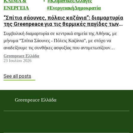
ΚΛΙΜΑ &
ΚλιματικέςΑλλαγές
ΕΝΕΡΓΕΙΑ
ΕνεργειακήΔημοκρατία
“Σπίτια σάουνες, πόλεις καζάνια”: διαμαρτυρία
της Greenpeace για τις θερμικές παγίδες των
σπιτιών και των πόλεών μας
Συμβολική διαμαρτυρία σε κεντρικά σημεία της Αθήνας, με
μήνυμα “Σπίτια Σάουνες - Πόλεις Καζάνια”, με στόχο να
αναδείξουμε τις συνθήκες ασφυξίας που αντιμετωπίζουν
εκατομμύρια πολίτες κάθε καλοκαίρι, και ειδικά σε περιόδους
Greenpeace Ελλάδα
23 Ιουλίου 2026
καύσωνα, μέσα στα ίδια τους τα σπίτια.
See all posts
Greenpeace Ελλάδα