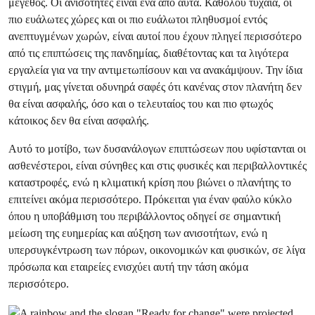
μέγεθος. Οι ανισότητες είναι ένα από αυτά. Καθόλου τυχαία, οι
πιο ευάλωτες χώρες και οι πιο ευάλωτοι πληθυσμοί εντός
ανεπτυγμένων χωρών, είναι αυτοί που έχουν πληγεί περισσότερο
από τις επιπτώσεις της πανδημίας, διαθέτοντας και τα λιγότερα
εργαλεία για να την αντιμετωπίσουν και να ανακάμψουν. Την ίδια
στιγμή, μας γίνεται οδυνηρά σαφές ότι κανένας στον πλανήτη δεν
θα είναι ασφαλής, όσο και ο τελευταίος του και πιο φτωχός
κάτοικος δεν θα είναι ασφαλής.
Αυτό το μοτίβο, των δυσανάλογων επιπτώσεων που υφίστανται οι
ασθενέστεροι, είναι σύνηθες και στις φυσικές και περιβαλλοντικές
καταστροφές, ενώ η κλιματική κρίση που βιώνει ο πλανήτης το
επιτείνει ακόμα περισσότερο. Πρόκειται για έναν φαύλο κύκλο
όπου η υποβάθμιση του περιβάλλοντος οδηγεί σε σημαντική
μείωση της ευημερίας και αύξηση των ανισοτήτων, ενώ η
υπερσυγκέντρωση των πόρων, οικονομικών και φυσικών, σε λίγα
πρόσωπα και εταιρείες ενισχύει αυτή την τάση ακόμα
περισσότερο.