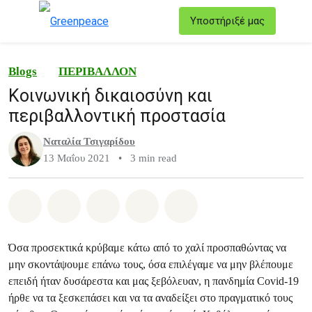
T
Υποστήριξέ μας
Μενού
Blogs
ΠΕΡΙΒΑΛΛΟΝ
Κοινωνική δικαιοσύνη και
περιβαλλοντική προστασία
Ναταλία Τσιγαρίδου
13 Μαΐου 2021
•
3 min read
Share on Whatsapp
Share on Facebook
Share on Twitter
Share via Email
Share on Bluesky
Όσα προσεκτικά κρύβαμε κάτω από το χαλί προσπαθώντας να
μην σκοντάψουμε επάνω τους, όσα επιλέγαμε να μην βλέπουμε
επειδή ήταν δυσάρεστα και μας ξεβόλευαν, η πανδημία Covid-19
ήρθε να τα ξεσκεπάσει και να τα αναδείξει στο πραγματικό τους