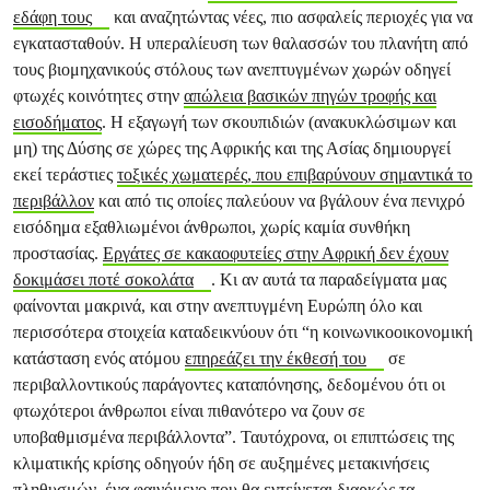
εδάφη τους
και αναζητώντας νέες, πιο ασφαλείς περιοχές για να
εγκατασταθούν. Η υπεραλίευση των θαλασσών του πλανήτη από
τους βιομηχανικούς στόλους των ανεπτυγμένων χωρών οδηγεί
φτωχές κοινότητες στην
απώλεια βασικών πηγών τροφής και
εισοδήματος
. Η εξαγωγή των σκουπιδιών (ανακυκλώσιμων και
μη) της Δύσης σε χώρες της Αφρικής και της Ασίας δημιουργεί
εκεί τεράστιες
τοξικές χωματερές, που επιβαρύνουν σημαντικά το
περιβάλλον
και από τις οποίες παλεύουν να βγάλουν ένα πενιχρό
εισόδημα εξαθλιωμένοι άνθρωποι, χωρίς καμία συνθήκη
προστασίας.
Εργάτες σε κακαοφυτείες στην Αφρική δεν έχουν
δοκιμάσει ποτέ σοκολάτα
. Κι αν αυτά τα παραδείγματα μας
φαίνονται μακρινά, και στην ανεπτυγμένη Ευρώπη όλο και
περισσότερα στοιχεία καταδεικνύουν ότι “η κοινωνικοοικονομική
κατάσταση ενός ατόμου
επηρεάζει την έκθεσή του
σε
περιβαλλοντικούς παράγοντες καταπόνησης, δεδομένου ότι οι
φτωχότεροι άνθρωποι είναι πιθανότερο να ζουν σε
υποβαθμισμένα περιβάλλοντα”. Ταυτόχρονα, οι επιπτώσεις της
κλιματικής κρίσης οδηγούν ήδη σε αυξημένες μετακινήσεις
πληθυσμών, ένα φαινόμενο που θα εντείνεται διαρκώς τα