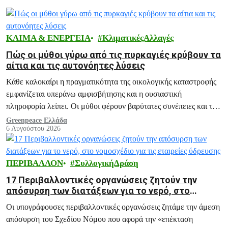
ΚΛΙΜΑ & ΕΝΕΡΓΕΙΑ
ΚλιματικέςΑλλαγές
Πώς οι μύθοι γύρω από τις πυρκαγιές κρύβουν τα
αίτια και τις αυτονόητες λύσεις
Κάθε καλοκαίρι η πραγματικότητα της οικολογικής καταστροφής
εμφανίζεται υπεράνω αμφισβήτησης και η ουσιαστική
πληροφορία λείπει. Οι μύθοι φέρουν βαρύτατες συνέπειες και το
ξεδιάλυμά τους αποτελεί ευθύνη μας.
Greenpeace Ελλάδα
6 Αυγούστου 2026
ΠΕΡΙΒΑΛΛΟΝ
ΣυλλογικήΔράση
17 Περιβαλλοντικές οργανώσεις ζητούν την
απόσυρση των διατάξεων για το νερό, στο
νομοσχέδιο για τις εταιρείες ύδρευσης
Οι υπογράφουσες περιβαλλοντικές οργανώσεις ζητάμε την άμεση
απόσυρση του Σχεδίου Νόμου που αφορά την «επέκταση