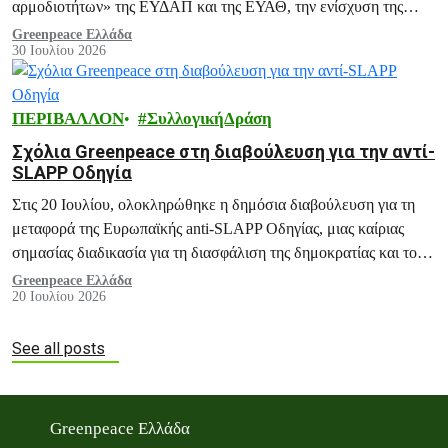
αρμοδιοτήτων» της ΕΥΔΑΠ και της ΕΥΑΘ, την ενίσχυση της
ΡΑΑΕΥ και του ΟΔΥΘ ΑΕ, και άλλες ανάλογες διατάξεις.
Greenpeace Ελλάδα
30 Ιουλίου 2026
ΠΕΡΙΒΑΛΛΟΝ
ΣυλλογικήΔράση
Σχόλια Greenpeace στη διαβούλευση για την αντί-
SLAPP Οδηγία
Στις 20 Ιουλίου, ολοκληρώθηκε η δημόσια διαβούλευση για τη
μεταφορά της Ευρωπαϊκής anti-SLAPP Οδηγίας, μιας καίριας
σημασίας διαδικασία για τη διασφάλιση της δημοκρατίας και του
ακτιβισμού.
Greenpeace Ελλάδα
20 Ιουλίου 2026
See all posts
Greenpeace Ελλάδα