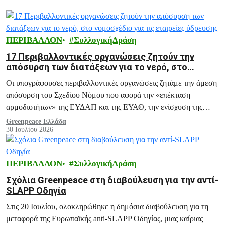
ΠΕΡΙΒΑΛΛΟΝ
ΣυλλογικήΔράση
17 Περιβαλλοντικές οργανώσεις ζητούν την
απόσυρση των διατάξεων για το νερό, στο
νομοσχέδιο για τις εταιρείες ύδρευσης
Οι υπογράφουσες περιβαλλοντικές οργανώσεις ζητάμε την άμεση
απόσυρση του Σχεδίου Νόμου που αφορά την «επέκταση
αρμοδιοτήτων» της ΕΥΔΑΠ και της ΕΥΑΘ, την ενίσχυση της
ΡΑΑΕΥ και του ΟΔΥΘ ΑΕ, και άλλες ανάλογες διατάξεις.
Greenpeace Ελλάδα
30 Ιουλίου 2026
ΠΕΡΙΒΑΛΛΟΝ
ΣυλλογικήΔράση
Σχόλια Greenpeace στη διαβούλευση για την αντί-
SLAPP Οδηγία
Στις 20 Ιουλίου, ολοκληρώθηκε η δημόσια διαβούλευση για τη
μεταφορά της Ευρωπαϊκής anti-SLAPP Οδηγίας, μιας καίριας