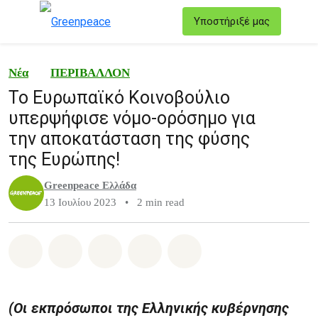
T
Υποστήριξέ μας
Μενού
Νέα
ΠΕΡΙΒΑΛΛΟΝ
Το Ευρωπαϊκό Κοινοβούλιο
υπερψήφισε νόμο-ορόσημο για
την αποκατάσταση της φύσης
της Ευρώπης!
Greenpeace Ελλάδα
13 Ιουλίου 2023
•
2 min read
Share on Whatsapp
Share on Facebook
Share on Twitter
Share via Email
Share on Bluesky
(Οι εκπρόσωποι της Ελληνικής κυβέρνησης