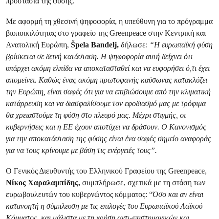
προστασία της φύσης.
Με αφορμή τη χθεσινή ψηφοφορία, η υπεύθυνη για το πρόγραμμα
βιοποικιλότητας στο γραφείο της Greenpeace στην Κεντρική και
Ανατολική Ευρώπη,
Špela Bandelj,
δήλωσε:
“Η ευρωπαϊκή φύση
βρίσκεται σε δεινή κατάσταση. Η ψηφοφορία αυτή δείχνει ότι
υπάρχει ακόμη ελπίδα να αποκατασταθεί και να ευφορήσει ό,τι έχει
απομείνει. Καθώς ένας ακόμη πρωτοφανής καύσωνας κατακλύζει
την Ευρώπη, είναι σαφές ότι για να επιβιώσουμε από την κλιματική
κατάρρευση και να διασφαλίσουμε τον εφοδιασμό μας με τρόφιμα
θα χρειαστούμε τη φύση στο πλευρό μας. Μέχρι στιγμής, οι
κυβερνήσεις και η ΕΕ έχουν αποτύχει να δράσουν. Ο Κανονισμός
για την αποκατάσταση της φύσης είναι ένα σαφές σημείο αναφοράς
για να τους κρίνουμε με βάση τις ενέργειές τους”.
Ο Γενικός Διευθυντής του Ελληνικού Γραφείου της Greenpeace,
Νίκος Χαραλαμπίδης,
συμπλήρωσε, σχετικά με τη στάση των
ευρωβουλευτών του κυβερνώντος κόμματος: “
Όσο και αν είναι
κατανοητή η σύμπλευση με τις επιλογές του Ευρωπαϊκού Λαϊκού
Κόμματος, και μάλιστα με τη χρήση αντι-επιστημονικών και