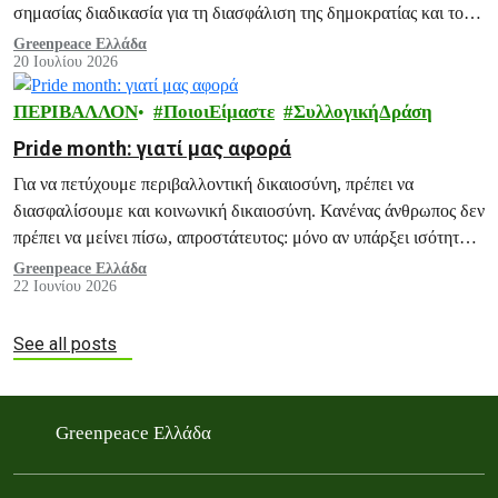
σημασίας διαδικασία για τη διασφάλιση της δημοκρατίας και του
ακτιβισμού.
Greenpeace Ελλάδα
20 Ιουλίου 2026
ΠΕΡΙΒΑΛΛΟΝ
ΠοιοιΕίμαστε
ΣυλλογικήΔράση
Pride month: γιατί μας αφορά
Για να πετύχουμε περιβαλλοντική δικαιοσύνη, πρέπει να
διασφαλίσουμε και κοινωνική δικαιοσύνη. Κανένας άνθρωπος δεν
πρέπει να μείνει πίσω, απροστάτευτος: μόνο αν υπάρξει ισότητα
για όλους και όλα, μπορούμε να οικοδομήσουμε ένα πράσινο,
Greenpeace Ελλάδα
22 Ιουνίου 2026
βιώσιμο και ειρηνικό μέλλον.
See all posts
Greenpeace Ελλάδα