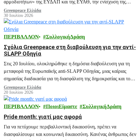
αρμοδιοτήτων» της ΕΥΔΑΠ και της ΕΥΑΘ, την ενίσχυση της
ΡΑΑΕΥ και του ΟΔΥΘ ΑΕ, και άλλες ανάλογες διατάξεις.
Greenpeace Ελλάδα
30 Ιουλίου 2026
ΠΕΡΙΒΑΛΛΟΝ
ΣυλλογικήΔράση
Σχόλια Greenpeace στη διαβούλευση για την αντί-
SLAPP Οδηγία
Στις 20 Ιουλίου, ολοκληρώθηκε η δημόσια διαβούλευση για τη
μεταφορά της Ευρωπαϊκής anti-SLAPP Οδηγίας, μιας καίριας
σημασίας διαδικασία για τη διασφάλιση της δημοκρατίας και του
ακτιβισμού.
Greenpeace Ελλάδα
20 Ιουλίου 2026
ΠΕΡΙΒΑΛΛΟΝ
ΠοιοιΕίμαστε
ΣυλλογικήΔράση
Pride month: γιατί μας αφορά
Για να πετύχουμε περιβαλλοντική δικαιοσύνη, πρέπει να
διασφαλίσουμε και κοινωνική δικαιοσύνη. Κανένας άνθρωπος δεν