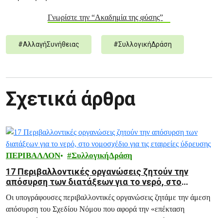
Γνωρίστε την “Ακαδημία της φύσης”
#
ΑλλαγήΣυνήθειας
#
ΣυλλογικήΔράση
Σχετικά άρθρα
ΠΕΡΙΒΑΛΛΟΝ
ΣυλλογικήΔράση
17 Περιβαλλοντικές οργανώσεις ζητούν την
απόσυρση των διατάξεων για το νερό, στο
νομοσχέδιο για τις εταιρείες ύδρευσης
Οι υπογράφουσες περιβαλλοντικές οργανώσεις ζητάμε την άμεση
απόσυρση του Σχεδίου Νόμου που αφορά την «επέκταση