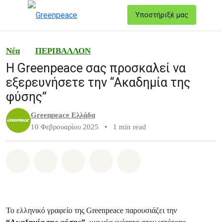
T
Υποστήριξέ μας
Μενού
Νέα
ΠΕΡΙΒΑΛΛΟΝ
Η Greenpeace σας προσκαλεί να
εξερευνήσετε την “Ακαδημία της
φύσης”
Greenpeace Ελλάδα
10 Φεβρουαρίου 2025
•
1 min read
Share on Whatsapp
Share on Facebook
Share on Twitter
Share via Email
Share on Bluesky
Το ελληνικό γραφείο της Greenpeace παρουσιάζει την