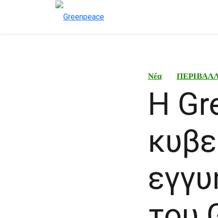
Νέα
ΠΕΡΙΒΑΛ
Η Gr
κυβε
εγγυ
του 