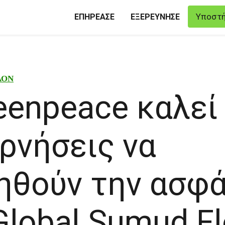
Υποστή
ΕΠΗΡΕΑΣΕ
ΕΞΕΡΕΥΝΗΣΕ
ΛΟΝ
eenpeace καλεί 
ρνήσεις να
ηθούν την ασφά
Global Sumud Flo