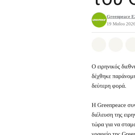
Greenpeace Ε
19 Μαΐου 202
Share on Wh
Share 
Ο ειρηνικός διεθν
δέχθηκε παράνομη 
δεύτερη φορά.
Η Greenpeace συν
διέλευση της ειρ
τώρα για να σταμα
γραφείο της Gree