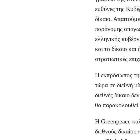
ευθύνες της Κυβέρ
δίκαιο. Απαιτούμ
παράνομης απαγωγ
ελληνικής κυβέρνη
και το δίκαιο και
στρατιωτικές επιχ
Η εκπρόσωπος της
τώρα σε διεθνή ύ
διεθνές δίκαιο δε
θα παρακολουθεί 
Η Greenpeace καλ
διεθνούς δικαίου