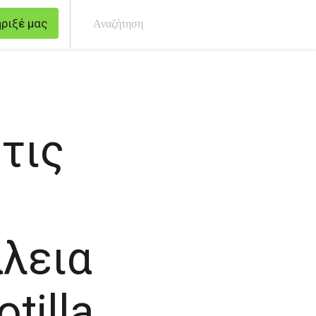
ριξέ μας
Ανα
τις
λεια
tilla