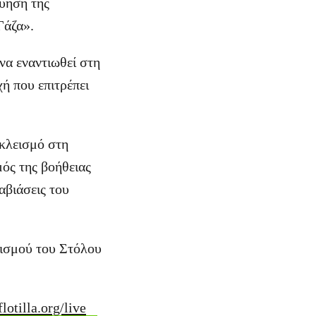
γύηση της
Γάζα».
 να εναντιωθεί στη
ή που επιτρέπει
οκλεισμό στη
μός της βοήθειας
βιάσεις του
πισμού του Στόλου
otilla.org/live