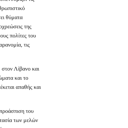
νθρωπιστικό
σει θύματα
οχρεώσεις της
ους πολίτες του
αρανομία, τις
 στον Λίβανο και
ώματα και το
τέκεται απαθής και
 προάσπιση του
στασία των μελών