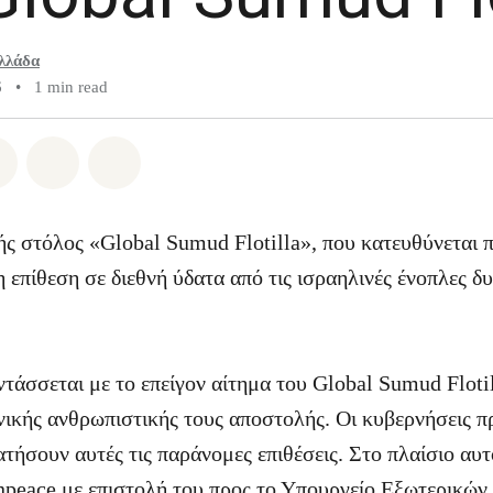
λλάδα
6
•
1 min read
atsapp
on Facebook
Share on Twitter
Share via Email
Share on Bluesky
ής στόλος «Global Sumud Flotilla», που κατευθύνεται π
επίθεση σε διεθνή ύδατα από τις ισραηλινές ένοπλες δυ
τάσσεται με το επείγον αίτημα του Global Sumud Floti
ηνικής ανθρωπιστικής τους αποστολής. Οι κυβερνήσεις π
τήσουν αυτές τις παράνομες επιθέσεις. Στο πλαίσιο αυτ
npeace με επιστολή του προς το Υπουργείο Εξωτερικών υ