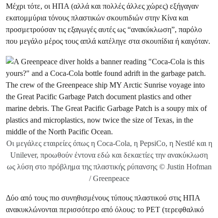
Μέχρι τότε, οι ΗΠΑ (αλλά και πολλές άλλες χώρες) εξήγαγαν
εκατομμύρια τόνους πλαστικών σκουπιδιών στην Κίνα και
προσμετρούσαν τις εξαγωγές αυτές ως “ανακύκλωση”, παρόλο
που μεγάλο μέρος τους απλά κατέληγε στα σκουπίδια ή καιγόταν.
Οι μεγάλες εταιρείες όπως η Coca-Cola, η PepsiCo, η Nestlé και η
Unilever, προωθούν έντονα εδώ και δεκαετίες την ανακύκλωση
ως λύση στο πρόβλημα της πλαστικής ρύπανσης © Justin Hofman
/ Greenpeace
Δύο από τους πιο συνηθισμένους τύπους πλαστικού στις ΗΠΑ
ανακυκλώνονται περισσότερο από όλους: το PET (τερεφθαλικό