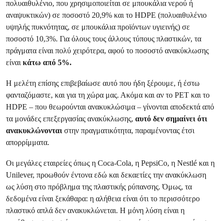
πολυαιθυλένιο, που χρησιμοποιείται σε μπουκάλια νερού ή
αναψυκτικών) σε ποσοστό 20,9% και το HDPE (πολυαιθυλένιο
υψηλής πυκνότητας, σε μπουκάλια προϊόντων υγιεινής) σε
ποσοστό 10,3%. Για όλους τους άλλους τύπους πλαστικών, τα
πράγματα είναι πολύ χειρότερα, αφού το ποσοστό ανακύκλωσης
είναι
κάτω από 5%.
Η μελέτη επίσης επιβεβαίωσε αυτό που ήδη ξέρουμε, ή έστω
φανταζόμαστε, και για τη χώρα μας. Ακόμα και αν το PET και το
HDPE – που θεωρούνται ανακυκλώσιμα – γίνονται αποδεκτά από
τα μονάδες επεξεργασίας ανακύκλωσης,
αυτό δεν σημαίνει ότι
ανακυκλώνονται
στην πραγματικότητα, παραμένοντας έτσι
απορρίμματα.
Οι μεγάλες εταιρείες όπως η Coca-Cola, η PepsiCo, η Nestlé και η
Unilever, προωθούν έντονα εδώ και δεκαετίες την ανακύκλωση
ως λύση στο πρόβλημα της πλαστικής ρύπανσης. Όμως, τα
δεδομένα είναι ξεκάθαρα: η αλήθεια είναι ότι το περισσότερο
πλαστικό απλά δεν ανακυκλώνεται. Η μόνη λύση είναι η