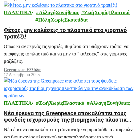
ΠΛΑΣΤΙΚΑ
ΑλλαγήΣυνήθειας
ΖωήΧωρίςΠλαστικό
ΠόληΧωρίςΣκουπίδια
Φέτος, μην καλέσεις το πλαστικό στο γιορτινό
τραπέζι!
Όπως κι αν περνάς τις γιορτές, θυμίσου ότι υπάρχουν τρόποι να
αποφύγεις το πλαστικό και να μην το "καλέσεις" στις γιορτινές
μαζώξεις.
Greenpeace Ελλάδα
17 Δεκεμβρίου 2025
ΠΛΑΣΤΙΚΑ
ΖωήΧωρίςΠλαστικό
ΑλλαγήΣυνήθειας
Νέα έρευνα της Greenpeace αποκαλύπτει τους
ψευδείς ισχυρισμούς της βιομηχανίας πλαστικών
για την ανακύκλωση των προϊόντων
Νέα έρευνα αποκαλύπτει τη συντονισμένη προσπάθεια εταιρειών
και βιομηχανίας πλαστικού να παραπλανήσουν το κοινό