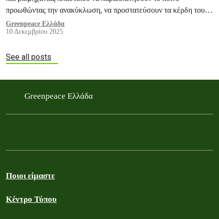
προωθώντας την ανακύκλωση, να προστατεύσουν τα κέρδη τους
και να καθυστερήσουν τη νομοθετική δράση.
Greenpeace Ελλάδα
10 Δεκεμβρίου 2025
See all posts
Greenpeace Ελλάδα
Ποιοι είμαστε
Κέντρο Τύπου