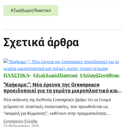
#
ΖωήΧωρίςΠλαστικό
Σχετικά άρθρα
ΠΛΑΣΤΙΚΑ
ΖωήΧωρίςΠλαστικό
ΑλλαγήΣυνήθειας
“Καήκαμε;”: Νέα έρευνα της Greenpeace
προειδοποιεί για τα γεμάτα μικροπλαστικά και
τοξικές ουσίες έτοιμα γεύματα
Νέα ανάλυση της διεθνούς Greenpeace βρήκε ότι τα έτοιμα
γεύματα σε πλαστικές συσκευασίες, που προωθούνται ως
“ασφαλή για θέρμανση”, εκθέτουν στην πραγματικότητα
εκατομμύρια ανθρώπους σε αόρατες μολυσματικές ουσίες.
Greenpeace Ελλάδα
24 Φεβρουαρίου 2026