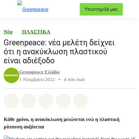
T
Υποστήριξέ μας
Μενού
Νέα
ΠΛΑΣΤΙΚΑ
Greenpeace: νέα μελέτη δείχνει
ότι η ανακύκλωση πλαστικού
είναι αδιέξοδο
Greenpeace Ελλάδα
1 Νοεμβρίου 2022
•
4 min read
Share on Whatsapp
Share on Facebook
Share on Twitter
Share via Email
Share on Bluesky
Κάθε χρόνο, η ανακύκλωση μειώνεται ενώ η πλαστική
ρύπανση αυξάνεται