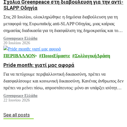
Σχόλια Greenpeace στη διαβούλευση για την αντί-
SLAPP Οδηγία
Στις 20 Ιουλίου, ολοκληρώθηκε η δημόσια διαβούλευση για τη
μεταφορά της Ευρωπαϊκής anti-SLAPP Οδηγίας, μιας καίριας
σημασίας διαδικασία για τη διασφάλιση της δημοκρατίας και του
ακτιβισμού.
Greenpeace Ελλάδα
20 Ιουλίου 2026
ΠΕΡΙΒΑΛΛΟΝ
ΠοιοιΕίμαστε
ΣυλλογικήΔράση
Pride month: γιατί μας αφορά
Για να πετύχουμε περιβαλλοντική δικαιοσύνη, πρέπει να
διασφαλίσουμε και κοινωνική δικαιοσύνη. Κανένας άνθρωπος δεν
πρέπει να μείνει πίσω, απροστάτευτος: μόνο αν υπάρξει ισότητα
για όλους και όλα, μπορούμε να οικοδομήσουμε ένα πράσινο,
Greenpeace Ελλάδα
22 Ιουνίου 2026
βιώσιμο και ειρηνικό μέλλον.
See all posts