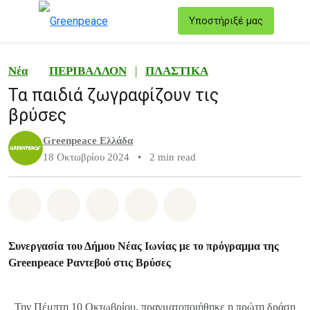
T
Υποστήριξέ μας
Μενού
Νέα
ΠΕΡΙΒΑΛΛΟΝ
|
ΠΛΑΣΤΙΚΑ
Τα παιδιά ζωγραφίζουν τις
βρύσες
Greenpeace Ελλάδα
18 Οκτωβρίου 2024
•
2 min read
Share on Whatsapp
Share on Facebook
Share on Twitter
Share via Email
Share on Bluesky
Συνεργασία του Δήμου Νέας Ιωνίας με το πρόγραμμα της
Greenpeace Ραντεβού στις Βρύσες
Την Πέμπτη 10 Οκτωβρίου, πραγματοποιήθηκε η πρώτη δράση