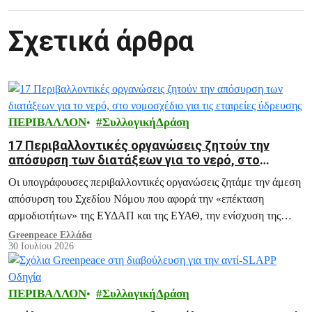
Σχετικά άρθρα
ΠΕΡΙΒΑΛΛΟΝ
ΣυλλογικήΔράση
17 Περιβαλλοντικές οργανώσεις ζητούν την
απόσυρση των διατάξεων για το νερό, στο
νομοσχέδιο για τις εταιρείες ύδρευσης
Οι υπογράφουσες περιβαλλοντικές οργανώσεις ζητάμε την άμεση
απόσυρση του Σχεδίου Νόμου που αφορά την «επέκταση
αρμοδιοτήτων» της ΕΥΔΑΠ και της ΕΥΑΘ, την ενίσχυση της
ΡΑΑΕΥ και του ΟΔΥΘ ΑΕ, και άλλες ανάλογες διατάξεις.
Greenpeace Ελλάδα
30 Ιουλίου 2026
ΠΕΡΙΒΑΛΛΟΝ
ΣυλλογικήΔράση